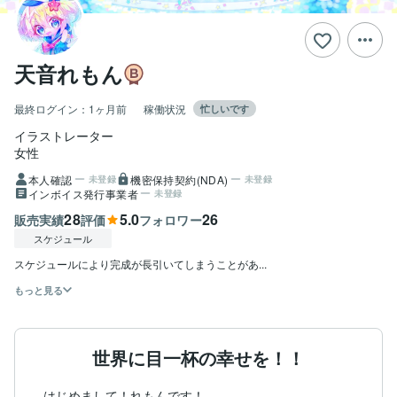
天音れもん
最終ログイン：
1ヶ月前
稼働状況
忙しいです
イラストレーター
女性
本人確認
機密保持契約(NDA)
未登録
未登録
インボイス発行事業者
未登録
28
5.0
26
販売実績
評価
フォロワー
スケジュール
スケジュールにより完成が長引いてしまうことがあ...
もっと見る
世界に目一杯の幸せを！！
はじめまして！れもんです！
