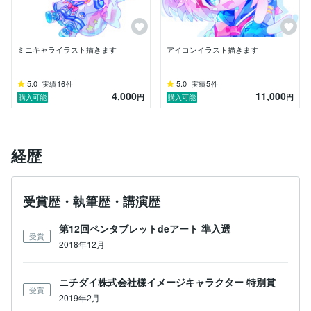
ミニキャライラスト描きます
アイコンイラスト描きます
5.0
16
5.0
5
実績
件
実績
件
4,000
11,000
円
円
購入可能
購入可能
経歴
受賞歴・執筆歴・講演歴
第12回ペンタブレットdeアート 準入選
受賞
2018年12月
ニチダイ株式会社様イメージキャラクター 特別賞
受賞
2019年2月