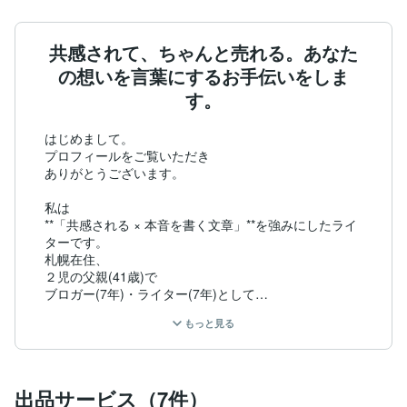
共感されて、ちゃんと売れる。あなた
の想いを言葉にするお手伝いをしま
す。
はじめまして。

プロフィールをご覧いただき

ありがとうございます。

私は

**「共感される × 本音を書く文章」**を強みにしたライ
ターです。

札幌在住、

２児の父親(41歳)で

ブロガー(7年)・ライター(7年)として

活動しております。

もっと見る
子育て、家計・お金、転職——

どれも人生に直結するテーマだからこそ、

正論ではなく「本音」で書くことを

出品サービス（7件）
心から大切にしています。
