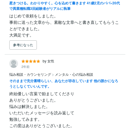
惹きつける。わかりやすく。心を込めて書きます 41歳2児のパパ×20代
で異業種転職3回経験者がリアルに執筆
はじめて依頼をしました。

事前に送った文章から、素敵な文章へと書き直してもらうこ
とができました。

大満足です。
参考になった
by 女性
2年前
悩み相談・カウンセリング
>
メンタル・心の悩み相談
そのままで充分素晴らしい、あなたが存在しています 他の誰かになろ
うとしなくていいんです。
終始優しい言葉で励ましてくださり

ありがとうございました。

悩みは解決しました。

いただいたメッセージを読み返して

勉強してみます。

この度はありがとうございました。
