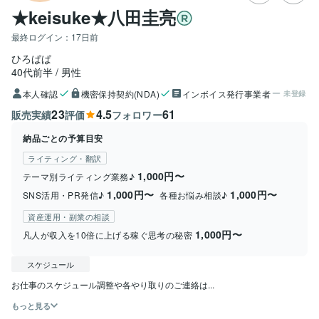
★keisuke★八田圭亮
最終ログイン：
17日前
ひろぱぱ
40代前半
男性
本人確認
機密保持契約(NDA)
インボイス発行事業者
未登録
23
4.5
61
販売実績
評価
フォロワー
納品ごとの予算目安
ライティング・翻訳
1,000円〜
テーマ別ライティング業務♪
1,000円〜
1,000円〜
SNS活用・PR発信♪
各種お悩み相談♪
資産運用・副業の相談
1,000円〜
凡人が収入を10倍に上げる稼ぐ思考の秘密
スケジュール
お仕事のスケジュール調整や各やり取りのご連絡は...
もっと見る