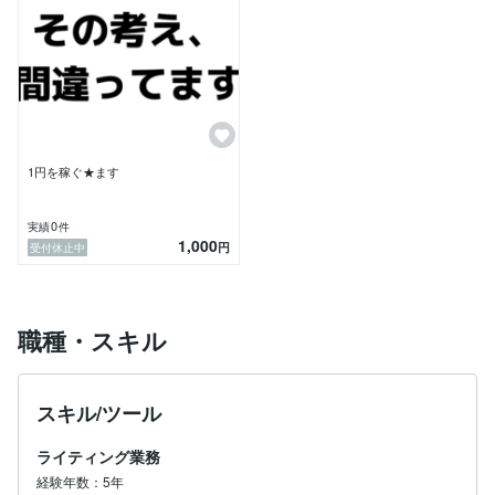
ヒアリングから構成、仕上げまで丁寧にサポートしま
す。

まずはお気軽にご相談ください。

あなたの想いを、伝わる言葉に変えます。

納期や価格などは事前にご相談を！

お互いにとって最高に気持ちの良いお取引を心がけま
1円を稼ぐ★ます
す。

0
実績
件
私のモットーは

1,000
円
受付休止中
全力で人のお役に立てることに邁進する！ということ。

損得ではなく

どうしたらその人のお役に立てるのか？

職種・スキル
どうしたら喜んでもらえるのか？

そのために自分自身が今できることは

どんなことなのか？？

こんなことをいつも考えています。

スキル/ツール
全ては人のため。

ライティング業務
経験年数：5年
できることを
