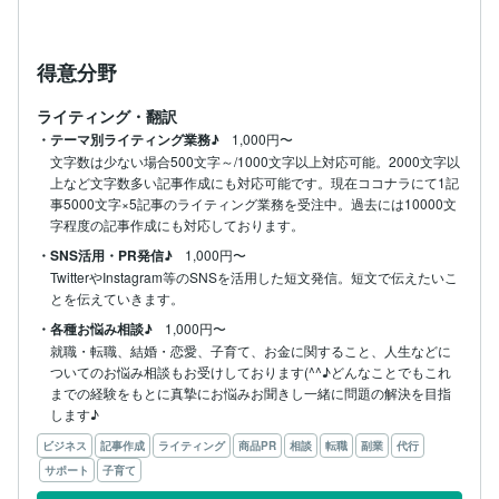
できる程度に

全力で

得意分野
悩む時間があれば

まずはいつでもご連絡ください！

ライティング・翻訳
・テーマ別ライティング業務♪
1,000円〜
一歩踏み出せば

文字数は少ない場合500文字～/1000文字以上対応可能。2000文字以
何かが変わるはず。

上など文字数多い記事作成にも対応可能です。現在ココナラにて1記
事5000文字×5記事のライティング業務を受注中。過去には10000文
お待ちしております(*‘ω‘ *)

字程度の記事作成にも対応しております。
・SNS活用・PR発信♪
1,000円〜
TwitterやInstagram等のSNSを活用した短文発信。短文で伝えたいこ
とを伝えていきます。
・各種お悩み相談♪
1,000円〜
就職・転職、結婚・恋愛、子育て、お金に関すること、人生などに
ついてのお悩み相談もお受けしております(^^♪どんなことでもこれ
までの経験をもとに真摯にお悩みお聞きし一緒に問題の解決を目指
します♪
ビジネス
記事作成
ライティング
商品PR
相談
転職
副業
代行
サポート
子育て