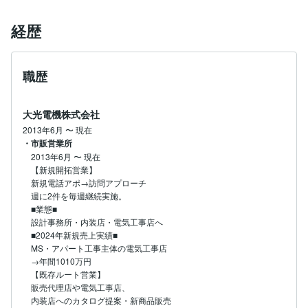
経歴
職歴
大光電機株式会社
2013年6月
〜
現在
・市販営業所
2013年6月
〜
現在
【新規開拓営業】

新規電話アポ→訪問アプローチ

週に2件を毎週継続実施。

■業態■

設計事務所・内装店・電気工事店へ

■2024年新規売上実績■

MS・アパート工事主体の電気工事店

→年間1010万円

【既存ルート営業】

販売代理店や電気工事店、

内装店へのカタログ提案・新商品販売
