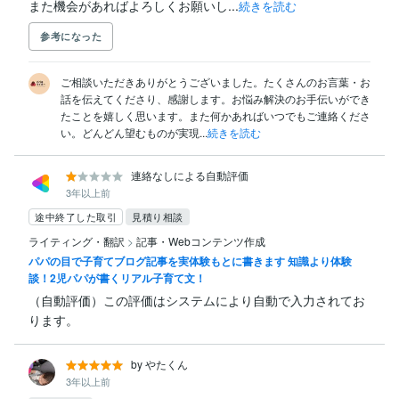
また機会があればよろしくお願いし...
続きを読む
参考になった
ご相談いただきありがとうございました。たくさんのお言葉・お
話を伝えてくださり、感謝します。お悩み解決のお手伝いができ
たことを嬉しく思います。また何かあればいつでもご連絡くださ
い。どんどん望むものが実現...
続きを読む
連絡なしによる自動評価
3年以上前
途中終了した取引
見積り相談
ライティング・翻訳
>
記事・Webコンテンツ作成
パパの目で子育てブログ記事を実体験もとに書きます 知識より体験
談！2児パパが書くリアル子育て文！
（自動評価）この評価はシステムにより自動で入力されてお
ります。
by やたくん
3年以上前