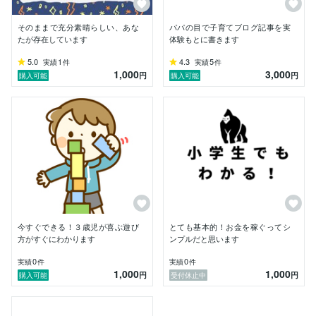
・商品PR分を作成しSNSで発信(2000文字)

・子供との遊び方について(1500文字)

そのままで充分素晴らしい、あな
パパの目で子育てブログ記事を実
たが存在しています
体験もとに書きます
ライティング業務以外にも

5.0
1
4.3
5
実績
件
実績
件
様々なお悩みなどのご相談もお受けしておりますの

1,000
3,000
円
円
購入可能
購入可能
お気軽にお尋ねください。

《こんなお悩み・ご相談承り中★》

・人間関係のこと

・仕事に関すること⇒就職及び転職について

・仕事をしている中での純粋なお悩み

・恋愛相談

・育児子育てについて

・ダイエットなど健康系のお悩み/ご相談

様々なサービスを通じて

お役に立つ想いです！

今すぐできる！３歳児が喜ぶ遊び
とても基本的！お金を稼ぐってシ
note記事、ブログ、SNS投稿、商品説明文など、

方がすぐにわかります
ンプルだと思います
読まれるだけで終わらせず、反応・行動につながる構成
0
0
実績
件
実績
件
で対応します。

1,000
1,000
円
円
購入可能
受付休止中
文章が苦手な方、何を書けばいいかわからない方もご安
心ください。
