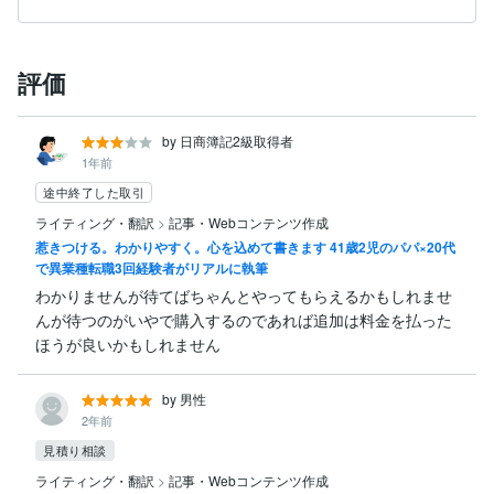
評価
by 日商簿記2級取得者
1年前
途中終了した取引
ライティング・翻訳
>
記事・Webコンテンツ作成
惹きつける。わかりやすく。心を込めて書きます 41歳2児のパパ×20代
で異業種転職3回経験者がリアルに執筆
わかりませんが待てばちゃんとやってもらえるかもしれませ
んが待つのがいやで購入するのであれば追加は料金を払った
ほうが良いかもしれません
by 男性
2年前
見積り相談
ライティング・翻訳
>
記事・Webコンテンツ作成