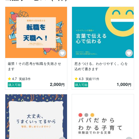
・子育てに悩む親の気持ち

・将来への不安を抱えるお金の悩み

・転職に踏み切れない迷いと恐怖

こうした感情を丁寧にすくい上げ、

「自分のことだ」と思ってもらえる文章に仕上げます。

自分の得意を活かし

①テーマに合わせた文章作成・ライティング

②就職・転職、結婚・恋愛、子育て、人生についてなど
厳禁！その思考が転職を失敗させ
惹きつける。わかりやすく。心を
の各種お悩みのご相談

ます
込めて書きます
③キャッチコピー作成

4.7
3
4.3
11
実績
件
実績
件
2,000
1,000
などを主なサービスとして　

円
円
購入可能
購入可能
ご提供させていただきます。

【これまで作成したことのある記事内容例】

・人間関係やライフスタイルに関するライティング(50
00文字)

・転職経験を活かした転職実例談(3000文字)

・ブログ用記事の作成(3500文字)

・商品PR分の記事作成(1500文字)
