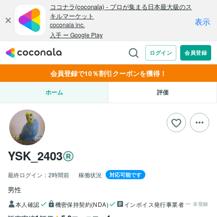
会員登録で10％割引クーポンを獲得！
ホーム
評価
YSK_2403
最終ログイン：
2時間前
稼働状況
対応可能です
男性
本人確認
機密保持契約(NDA)
インボイス発行事業者
未登録