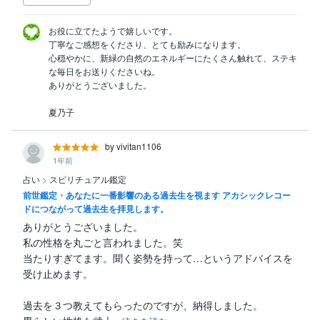
お役に立てたようで嬉しいです。

丁寧なご感想をくださり、とても励みになります。

心穏やかに、新緑の自然のエネルギーにたくさん触れて、ステキ
な毎日をお送りくださいね。

ありがとうございました。

夏乃子
by vivitan1106
1年前
占い
>
スピリチュアル鑑定
前世鑑定・あなたに一番影響のある過去生を視ます アカシックレコー
ドにつながって過去生を拝見します。
ありがとうございました。

私の性格を丸ごと言われました。笑

当たりすぎてます。聞く姿勢を持って…というアドバイスを
受け止めます。

過去を３つ教えてもらったのですが、納得しました。
