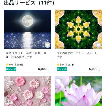
出品サービス（11件）
自分をレベルアップさせる為に、現代レイキを習い、神
秘伝（サードレベル）まで修得いたしました。

西洋レイキ（ラディアンス式）もティーチャーまで取得
しています。

遠隔ヒーリングもできますので、お役に立てれば幸いで
す。

その他にも発展系レイキ、アカシックレコードリーディ
ングもやっています。

今までは趣味で自分や親しい方を占ってまいりました
が、視野を広げ、多くの方のお役に立ちたいと思い、こ
霊感タロット 恋愛・仕事・金
ダナの金の杖・アチューメントし
のたびココナラに出店する運びとなりました。

運 お悩み解決します
ます
5.0
5
5.0
18
実績
件
実績
件
5,000
5,000
円
円
購入可能
購入可能