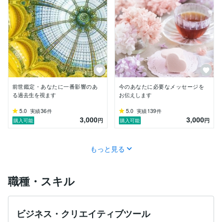
前世鑑定・あなたに一番影響のあ
今のあなたに必要なメッセージを
る過去生を視ます
お伝えします
5.0
36
5.0
139
実績
件
実績
件
3,000
3,000
円
円
購入可能
購入可能
もっと見る
職種・スキル
ビジネス・クリエイティブツール