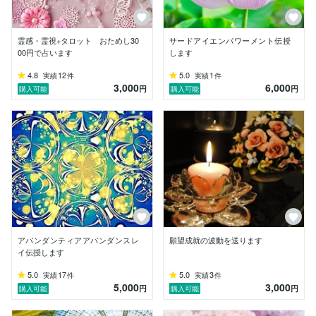
霊感・霊視+タロット おためし30
サードアイエンパワーメント伝授
00円で占います
します
4.8
12
5.0
1
実績
件
実績
件
3,000
6,000
円
円
購入可能
購入可能
アバンダンティアアバンダンスレ
願望成就の波動を送ります
イ伝授します
5.0
17
5.0
3
実績
件
実績
件
5,000
3,000
円
円
購入可能
購入可能