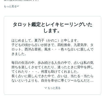
もっと見る
タロット鑑定とレイキヒーリングいた
します。
はじめまして。夏乃子（かのこ）と申します。

子どもの頃から占いが好きで、四柱推命、九星気学、タ
ロット、西洋占星術、風水・・・色々な占いに親しんで
きました。

毎日の生活の中、歩み続ける人生の中で、占いは私の気
持ちを楽しくさせてくれたり、迷ったときに背中を押し
てくれたり・・・。何度も助けてくれました。

長く占いに親しんできた中で、占いは、当たる・当たら
ないというよりも、自分を幸せに導くツールなんだとい
う意識を持つようになりました。

もっと見る
占いが好きなすべての方が、占いを上手に活用して、よ
り豊かで幸せになれますように、お手伝いできれば私に
とっても幸いです。
