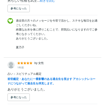
男らしい性格も武士...
続きを読む
参考になった
過去世の方々のメッセージを今世で活かし、ステキな毎日をお過
ごしくださいね。

綺麗なお水を体に摂りこむことで、邪気払いになりますのでご参
考になさってください。

ありがとうございました。

by 女性
1年前
占い
>
スピリチュアル鑑定
前世鑑定・あなたに一番影響のある過去生を視ます アカシックレコー
ドにつながって過去生を拝見します。
ありがとうございました。
参考になった