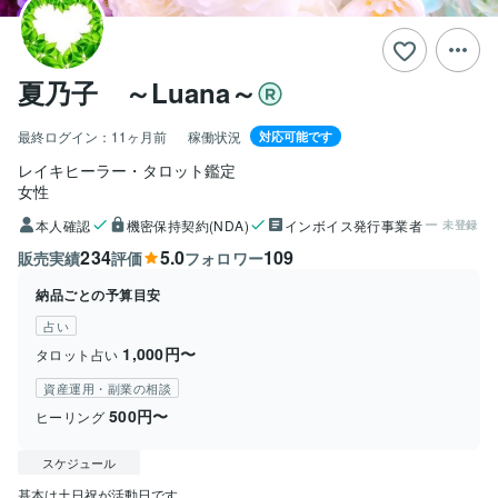
夏乃子 ～Luana～
最終ログイン：
11ヶ月前
稼働状況
対応可能です
レイキヒーラー・タロット鑑定
女性
本人確認
機密保持契約(NDA)
インボイス発行事業者
未登録
234
5.0
109
販売実績
評価
フォロワー
納品ごとの予算目安
占い
1,000円〜
タロット占い
資産運用・副業の相談
500円〜
ヒーリング
スケジュール
基本は土日祝が活動日です。