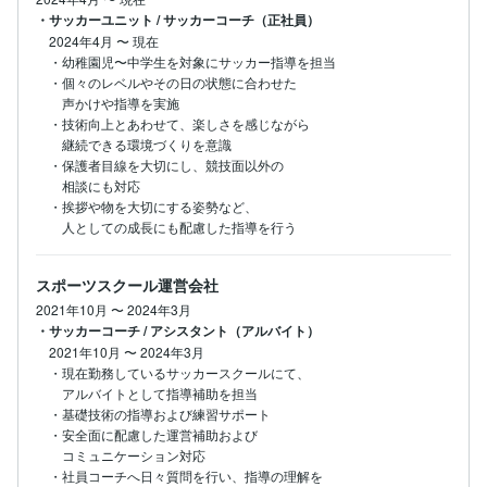
・サッカーユニット / サッカーコーチ（正社員）
2024年4月
〜
現在
・幼稚園児〜中学生を対象にサッカー指導を担当

・個々のレベルやその日の状態に合わせた

　声かけや指導を実施

・技術向上とあわせて、楽しさを感じながら

　継続できる環境づくりを意識

・保護者目線を大切にし、競技面以外の

　相談にも対応

・挨拶や物を大切にする姿勢など、

　人としての成長にも配慮した指導を行う
スポーツスクール運営会社
2021年10月
〜
2024年3月
・サッカーコーチ / アシスタント（アルバイト）
2021年10月
〜
2024年3月
・現在勤務しているサッカースクールにて、

　アルバイトとして指導補助を担当

・基礎技術の指導および練習サポート

・安全面に配慮した運営補助および

　コミュニケーション対応

・社員コーチへ日々質問を行い、指導の理解を
