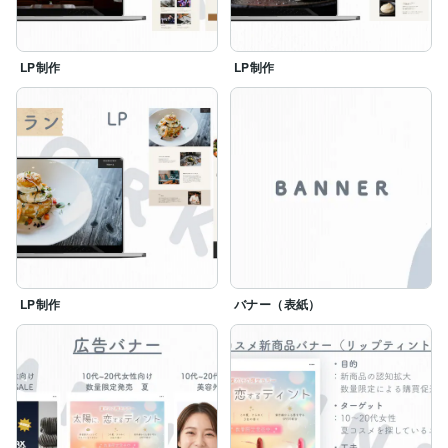
・修正への柔軟対応

・納期厳守

・細部までこだわった制作

LP制作
LP制作
ご依頼いただける一件一件を大切にし、

「お願いしてよかった」と思っていただけるよう

全力で取り組みます。

「相談しながら進めたい」

「丁寧な対応の人にお願いしたい」

そのような方は、ぜひお気軽にご相談ください。

ご相談のみでも大歓迎です。

ご縁を大切に、長くお付き合いできるよう

努めてまいります。どうぞよろしくお願いいたします。
LP制作
バナー（表紙）