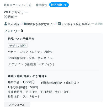
最終ログイン：
2日前
稼働状況
対応可能です
WEBデザイナー
20代前半
本人確認
機密保持契約(NDA)
インボイス発行事業者
未登録
0
フォロワー
納品ごとの予算目安
デザイン制作
バナー・広告クリエイティブ制作
SNS画像制作（投稿・サムネイル）
LPデザイン（構成設計〜デザイン）
継続（時給/月給）の予算目安
1,000円
時間単価：
1週間の稼働日数：
週5日以上
1日の稼働時間：
5時間
稼働時間帯：
平日日中、平日夜間、土日・祝日
勤務場所：
フルリモート
スケジュール