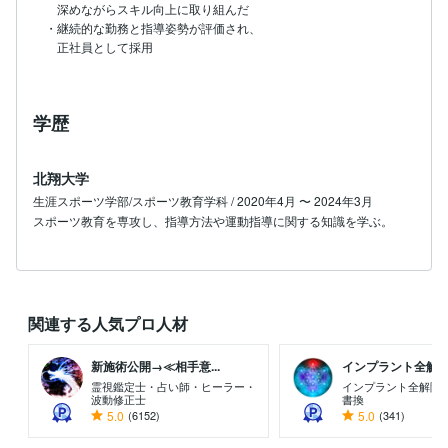
　深めながらスキル向上に取り組んだ

・継続的な勤務と指導姿勢が評価され、

　正社員として採用
学歴
北翔大学
生涯スポーツ学部/スポーツ教育学科 / 2020年4月 〜 2024年3月
スポーツ教育を専攻し、指導方法や運動指導に関する知識を学ぶ。
関連する人気プロ人材
新施術公開→≪相手意...
インプラント全解除創
霊視鑑定士・占い師・ヒーラー・
インプラント全解除専
波動修正士
書換
5.0
(6152)
5.0
(341)