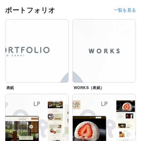
・商品の魅力が伝わる広告画像

ポートフォリオ
・内容が伝わりやすいLPデザイン

一覧を見る
など、見る方の行動につながる制作を心がけています。

「イメージが固まっていない」

「何を伝えればいいかわからない」

そのような場合もご安心ください。ヒアリングを

通して、目的・ターゲット・ご希望の雰囲気を

整理しながら、一緒に形にしていきます。

初めてご依頼される方にも、わかりやすく丁寧に

対応いたします。

【対応可能な制作物】

表紙
WORKS（表紙）
・HP、LP制作

・バナー制作

・SNS用画像（投稿・ヘッダー・サムネイル）

・ロゴデザイン

・チラシ・名刺デザイン

【大切にしていること】

・丁寧なヒアリング

・迅速なレスポンス
