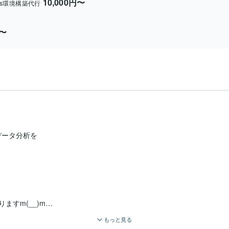
10,000円〜
ess環境構築代行
円〜
ータ分析を

すm(__)m

もっと見る