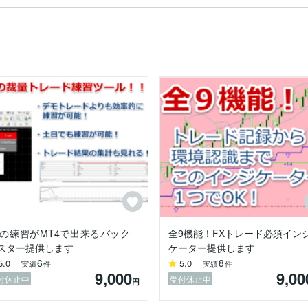
わせにも柔軟に

Xの練習がMT4で出来るバック
全9機能！FXトレード必須イン
スター提供します
ケーター提供します
6
8
5.0
5.0
実績
件
実績
件
9,000
9,00
付休止中
受付休止中
円