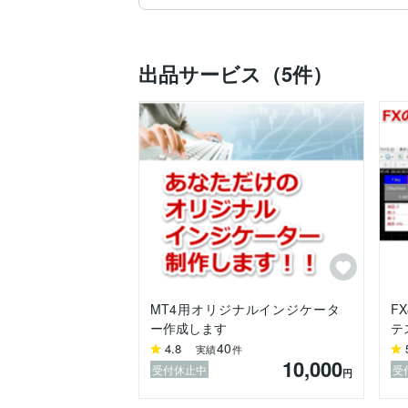
システムの事に詳しくない方からの問い合
対応できるかと思います。

出品サービス（5件）
MT4用オリジナルインジケータ
F
ー作成します
テ
40
4.8
実績
件
10,000
受付休止中
受
円