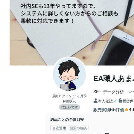
EA職人あま
SE・データ分析・マ
最終ログイン：
1ヶ月前
本人確認
機密保
稼働状況
忙しいです
65
4.
販売実績
評価
納品ごとの予算目安
資産運用・副業の相談