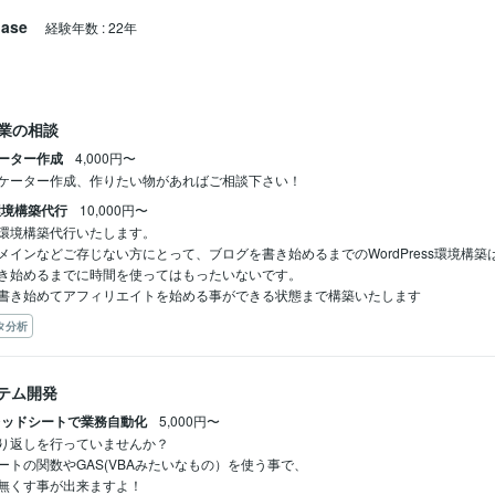
base
経験年数
:
22年
業の相談
ケーター作成
4,000円〜
ジケーター作成、作りたい物があればご相談下さい！
s環境構築代行
10,000円〜
ssの環境構築代行いたします。

メインなどご存じない方にとって、ブログを書き始めるまでのWordPress環境構
き始めるまでに時間を使ってはもったいないです。

タ分析
ステム開発
プレッドシートで業務自動化
5,000円〜
り返しを行っていませんか？

トの関数やGAS(VBAみたいなもの）を使う事で、

無くす事が出来ますよ！
