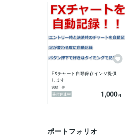
FXチャート自動保存インジ提供
します
1
実績
件
1,000
受付休止中
円
ポートフォリオ