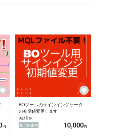
ジ
BOツールのサインインジケータ
の初期値変更します
0
実績
件
0
10,000
受付休止中
円
円