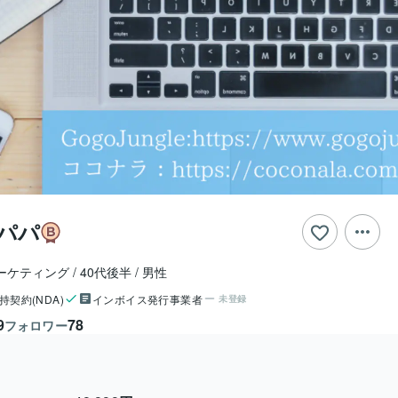
パパ
ーケティング
40代後半
男性
持契約(NDA)
インボイス発行事業者
未登録
9
78
フォロワー