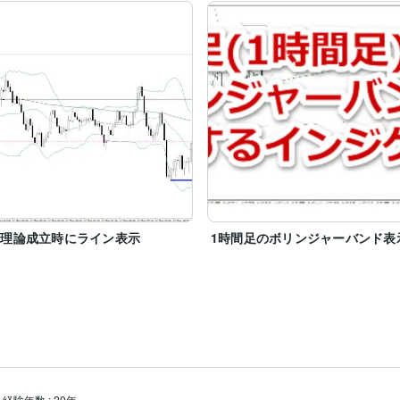
ウ理論成立時にライン表示
1時間足のボリンジャーバンド表
経験年数
:
20年