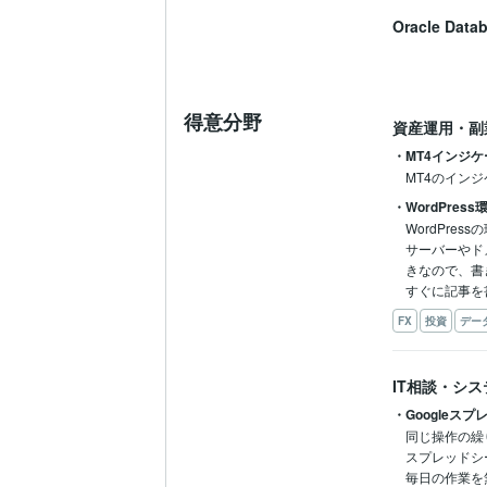
Oracle Data
得意分野
資産運用・副
・MT4インジ
MT4のイン
・WordPres
WordPre
サーバーやド
きなので、書
FX
投資
デー
IT相談・シ
・Googleス
同じ操作の繰
スプレッドシー
毎日の作業を