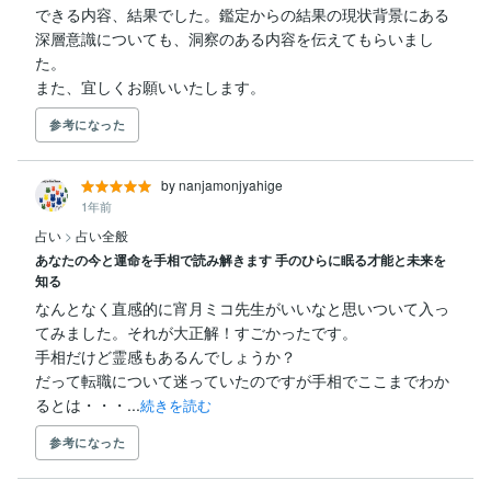
できる内容、結果でした。鑑定からの結果の現状背景にある
深層意識についても、洞察のある内容を伝えてもらいまし
た。

また、宜しくお願いいたします。
参考になった
by nanjamonjyahige
1年前
占い
>
占い全般
あなたの今と運命を手相で読み解きます 手のひらに眠る才能と未来を
知る
なんとなく直感的に宵月ミコ先生がいいなと思いついて入っ
てみました。それが大正解！すごかったです。

手相だけど霊感もあるんでしょうか？

だって転職について迷っていたのですが手相でここまでわか
るとは・・・...
続きを読む
参考になった