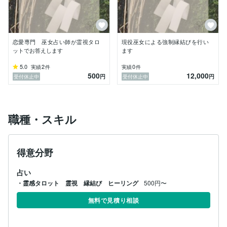
お届けしています。

ソウルメイト、ツインレイ、前世からのご縁——

目に見えない絆に惹かれる恋や、言葉では説明できない
想いには、必ず意味があります。

恋愛専門 巫女占い師が霊視タロ
現役巫女による強制縁結びを行い
“いまのあなた”に必要な言葉は、ふとした瞬間に降りて
ットでお答えします
ます
くることも多く、ときには「それ、まず寝て！」という
ようなメッセージも。笑

5.0
2
0
実績
件
実績
件
500
12,000
円
円
受付休止中
受付休止中
けれど、それも含めて、魂が選んだ恋の道しるべ。

恋愛とは、ときに試練であり、深い学びであり、そして
魂の成長でもあります。

職種・スキル
だからこそ、苦しくなることもあるし、涙が出る日もあ
る。

そんなときに、少しでも心が軽くなるような、あたたか
得意分野
な光を届けられたらと思っています。

占い
このご縁が、あなたの恋を癒し、次の扉を開くきっかけ
となりますように。

・霊感タロット 霊視 縁結び ヒーリング
500円〜
心を込めて、お待ちしております。
無料で見積り相談