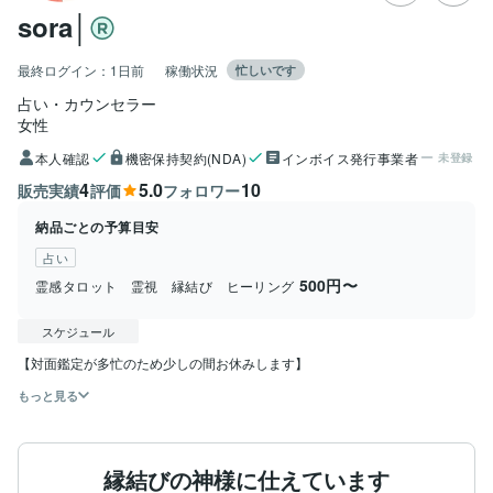
sora│
最終ログイン：
1日前
稼働状況
忙しいです
占い・カウンセラー
女性
本人確認
機密保持契約(NDA)
インボイス発行事業者
未登録
4
5.0
10
販売実績
評価
フォロワー
納品ごとの予算目安
占い
500円〜
霊感タロット 霊視 縁結び ヒーリング
スケジュール
【対面鑑定が多忙のため少しの間お休みします】
もっと見る
縁結びの神様に仕えています