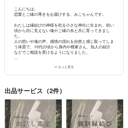
こんにちは。

恋愛とご縁の導きをお届けする、みこちゃんです。

わたしは縁結びの神様を祀る小さな神社に生まれ、幼い
頃から目に見えない魂やご縁の糸と共に育ってきまし
た。

人の想いや魂の声、感情の揺れを自然と感じ取ってしま
う体質で、10代の頃から身内や檀家さん、知人の紹介
などでご相談を受けるようになりました。

気がつけば、これまでに1000人以上の方とご縁をいた
もっと見る
だき、恋愛・ご縁・人間関係を中心に鑑定を行ってきま
した。

特技はもちろん『縁結び』です

出品サービス（2件）
このような鑑定をしている理由は単純に私の天職だから
です。魂のお役目ともいえます。

人の心を救うことが私の生きがいでもあります。

「怖くないスピリチュアル」と「やわらかくも本質的な
メッセージ」がモットー。

霊感・霊視をベースに、カードリーディングを合わせて