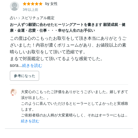
by 女性
3年以上前
占い
>
スピリチュアル鑑定
お一人ずつ願望に合わせたヒーリングアートを書きます 願望成就・健
康・金運・恋愛・仕事・・・幸せな人生のお手伝い
この度は心のこもったお取引をして頂き本当にありがとうご
ざいました！内容が濃くボリュームがあり、お値段以上の素
晴らしいお取引をして頂いて恐縮です。

まるで対面鑑定して頂いてるような感覚でした。

sora...
続きを読む
参考になった
大変心のこもったご評価をありがとうございました。嬉しすぎて
涙が出ました。。

このように喜んでいただけるとヒーラーとしてよかったと実感致
します。

ご依頼者様のお人柄が大変素晴らしく、それはオーラーにもは...
続きを読む