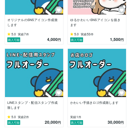
オリジナルのSNSアイコン作成致
ゆるかわいいSNSアイコンを描き
します
ます
5.0
7
5.0
53
実績
件
実績
件
4,000
1,500
円
円
購入可能
購入可能
LINEスタンプ・配信スタンプ作成
かわいい手描きロゴ作成致します
致します
5.0
2
1
実績
件
実績
件
20,000
30,000
円
円
購入可能
購入可能