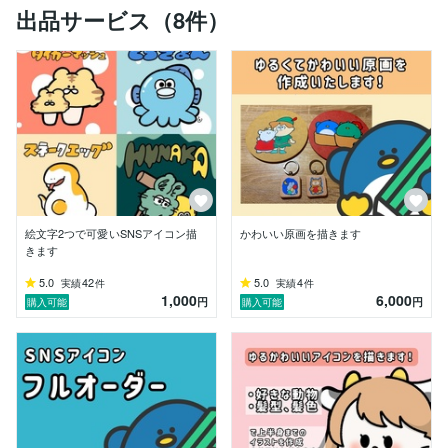
出品サービス（8件）
絵文字2つで可愛いSNSアイコン描
かわいい原画を描きます
きます
5.0
42
5.0
4
実績
件
実績
件
1,000
6,000
円
円
購入可能
購入可能