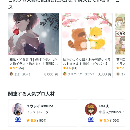
ス
和風・和服専門｜儚げで凛とした
絵本のようなほんわか可愛いイラ
商用OK‪✩優しい癒しのゆるかわ
人物イラスト描きます 〖商用O
スト描きます 挿絵・グッズ・SN
イラスト
K〗MV /装画/サムネイルなど丁寧
S・ヘッダーに可愛いイラストお
絵、ウェ
5.0
(64)
4.9
(14)
5.0
(46
に制作いたします
任せ下さい
トなどに
8,000
3,000
よよ（夜々）
クリエイターズアパートメントチーム
円
円
関連する人気プロ人材
ユウシイ＠Vtube...
Rei ★
イラストレーター
中国人のVtuberイ
5.0
(1834)
5.0
(1560)