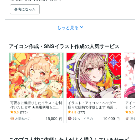
参考になった
もっと見る
アイコン作成・SNSイラスト作成の人気サービス
可愛さに極振りしたイラストを制
イラスト・アイコン・ヘッダー
アイコン
作いたします ★商用利用＆二次
様々な絵柄で作成します 商用
引くイラ
利用込み！ミニキャラは小物２点
可！似顔絵・ブログ・インスタ・
ム、サムネ、
5.0
(775)
4.9
(277)
5.0
(33
まで無料！★
動画配信サムネ等用途様々！
歌ってみ
15,000
10,000
木野ねっこ
96no くろの
三笠え
円
円
このプロ人材に依頼した人がよく購入しているサービ