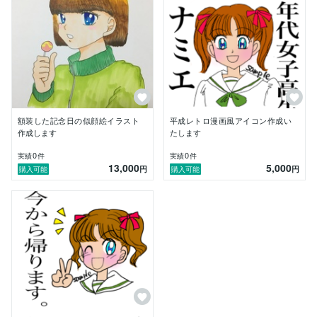
額装した記念日の似顔絵イラスト
平成レトロ漫画風アイコン作成い
作成します
たします
0
0
実績
件
実績
件
13,000
5,000
円
円
購入可能
購入可能