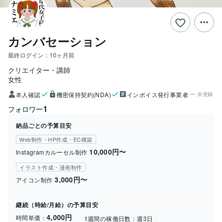
カンバセーション
最終ログイン：
10ヶ月前
クリエイター・講師
女性
本人確認
機密保持契約(NDA)
インボイス発行事業者
未登録
1
フォロワー
納品ごとの予算目安
Web制作・HP作成・EC構築
10,000円〜
Instagramカルーセル制作
イラスト作成・漫画制作
3,000円〜
アイコン制作
継続（時給/月給）の予算目安
4,000円
時間単価：
1週間の稼働日数：
週3日