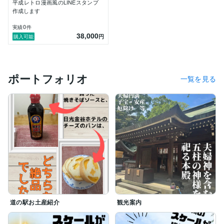
平成レトロ漫画風のLINEスタンプ
作成します
0
実績
件
38,000
円
購入可能
ポートフォリオ
一覧を見る
道の駅お土産紹介
観光案内