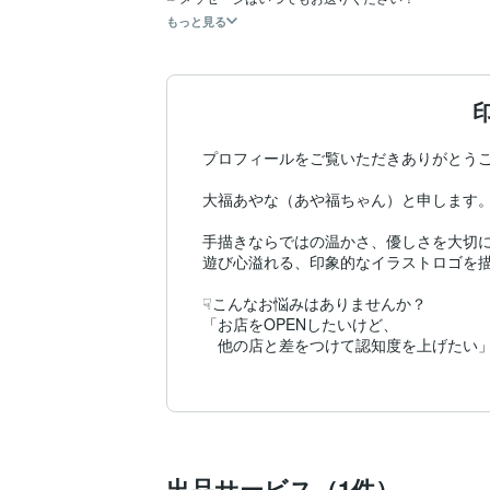
もっと見る
プロフィールをご覧いただきありがとうご
大福あやな（あや福ちゃん）と申します。
手描きならではの温かさ、優しさを大切に
遊び心溢れる、印象的なイラストロゴを描
☟こんなお悩みはありませんか？

「お店をOPENしたいけど、

　他の店と差をつけて認知度を上げたい」
「印象に残る手描きロゴでリピーターを増
「ファンを増やして、売り上げアップに繋
　etc…

そんな方、あなたの想いを形にします！

是非一度ご相談ください＊

出品サービス（1件）