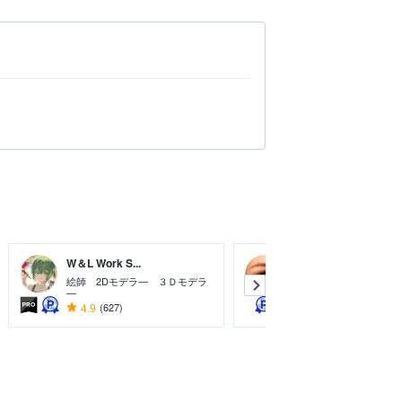
W＆L Work S...
せろ☆しあり
絵師 2Dモデラ― ３Ｄモデラ
霊感占い師
―
4.9
(627)
5.0
(6994)