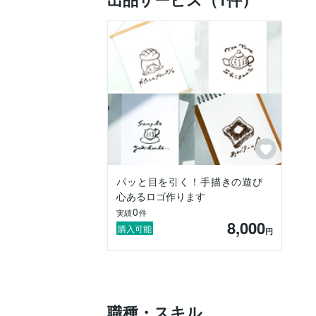
かわいくて個性的なイラストロゴで、ブラ
丁寧にヒアリングをし、ご希望に添った
パッと目を引く！手描きの遊び
心あるロゴ作ります
0
実績
件
8,000
購入可能
円
職種・スキル