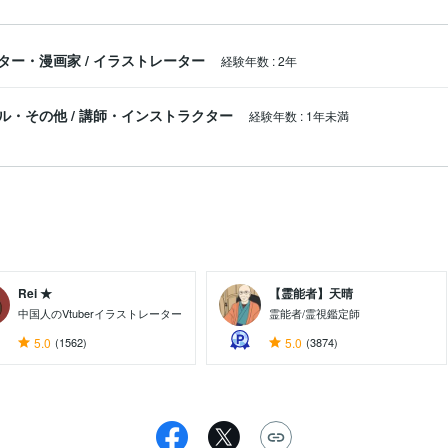
ター・漫画家
/
イラストレーター
経験年数
:
2年
ル・その他
/
講師・インストラクター
経験年数
:
1年未満
Rei ★
【霊能者】天晴
中国人のVtuberイラストレーター
霊能者/霊視鑑定師
5.0
(1562)
5.0
(3874)