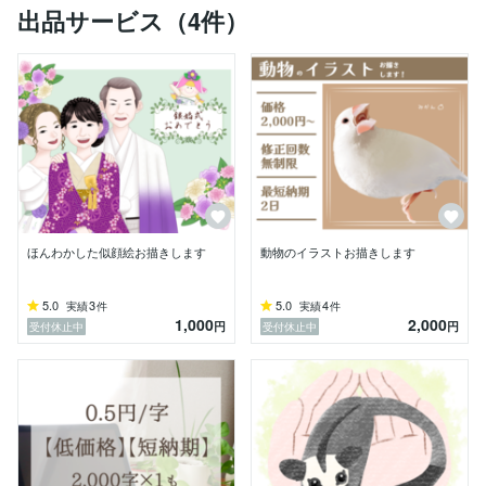
出品サービス（4件）
ほんわかした似顔絵お描きします
動物のイラストお描きします
5.0
3
5.0
4
実績
件
実績
件
1,000
2,000
円
円
受付休止中
受付休止中