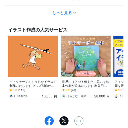
もっと見る
イラスト作成の人気サービス
キャッチーでおしゃれなイラスト
世界にひとつ！伝えたい思いを絵
アイソメ
制作いたします グッズ制作から
本作家が絵本にします 出版用や
図を描き
プレゼントまで幅広い用途に対応
プレゼントに。水彩タッチで温か
適！オー
5.0
(117)
5.0
(20)
5.0
(10
します
みのあるオリジナル絵本
ソメ図制
16,000
28,000
LuuStudio
はらかな 絵本・水彩イラスト
くりん k
円
円