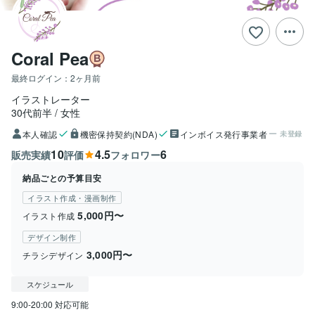
Coral Pea
最終ログイン：
2ヶ月前
イラストレーター
30代前半
女性
本人確認
機密保持契約(NDA)
インボイス発行事業者
未登録
10
4.5
6
販売実績
評価
フォロワー
納品ごとの予算目安
イラスト作成・漫画制作
5,000円〜
イラスト作成
デザイン制作
3,000円〜
チラシデザイン
スケジュール
9:00-20:00 対応可能