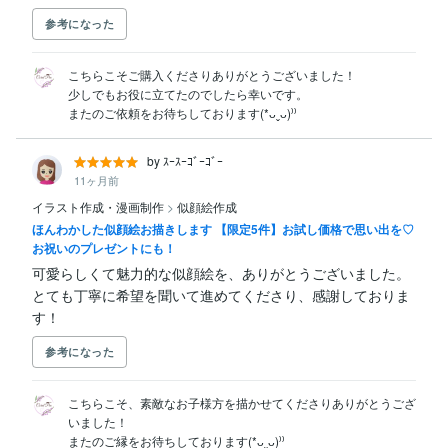
参考になった
こちらこそご購入くださりありがとうございました！

少しでもお役に立てたのでしたら幸いです。

またのご依頼をお待ちしております(*ᴗˬᴗ)⁾⁾
by ｽｰｽｰｺﾞｰｺﾞｰ
11ヶ月前
イラスト作成・漫画制作
>
似顔絵作成
ほんわかした似顔絵お描きします 【限定5件】お試し価格で思い出を♡
お祝いのプレゼントにも！
可愛らしくて魅力的な似顔絵を、ありがとうございました。

とても丁寧に希望を聞いて進めてくださり、感謝しておりま
す！
参考になった
こちらこそ、素敵なお子様方を描かせてくださりありがとうござ
いました！

またのご縁をお待ちしております(*ᴗˬᴗ)⁾⁾