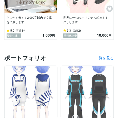
とにかく安く！2,000字以内で文章
世界に一つのオリジナル絵本をお
を作成します
作りします
5.0
1
3.3
2
実績
件
実績
件
1,000
10,000
円
円
受付休止中
受付休止中
ポートフォリオ
一覧を見る