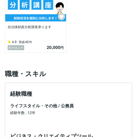
ん、

・記事執筆

・セミナー・研修講師

・資料作成　など

自治体財政分析講座承ります
ご要望に応じて柔軟に対応可能です！

「こういうこと頼めるかな？」という段階でも、まずは
お気軽にご相談ください！
4.9
40
実績
件
20,000
円
受付休止中
職種・スキル
経験職種
ライフスタイル・その他
/
公務員
経験年数
:
12年
ビジネス・クリエイティブツール