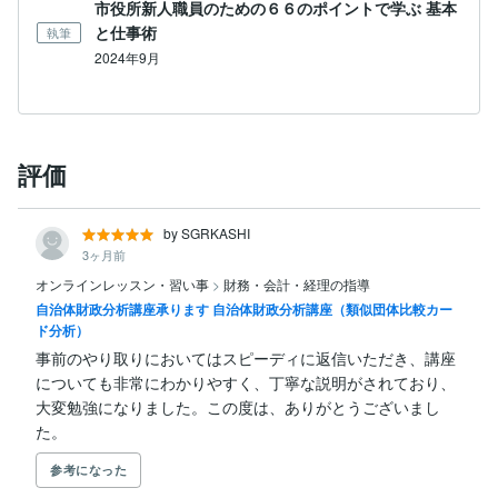
市役所新人職員のための６６のポイントで学ぶ 基本
と仕事術
執筆
2024年9月
評価
by SGRKASHI
3ヶ月前
オンラインレッスン・習い事
>
財務・会計・経理の指導
自治体財政分析講座承ります 自治体財政分析講座（類似団体比較カー
ド分析）
事前のやり取りにおいてはスピーディに返信いただき、講座
についても非常にわかりやすく、丁寧な説明がされており、
大変勉強になりました。この度は、ありがとうございまし
た。
参考になった