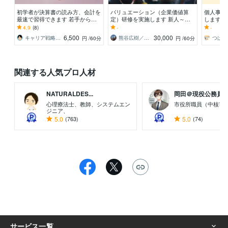
初学者が決算書の読み方、会計を
バリュエーション（企業価値算
個人事業
最速で習得できます 若手から経
定）研修を実施します 新人～部
します 
営者まで：必要最小限の知識スキ
長クラスに財務を学ばせたい企業
として実
4.9
(8)
-
-
ルで数字に強くなれる
向け
訳します
6,500
30,000
キャリア戦略家 ギフト
熊谷広樹／（株）Corecapital
円
/60分
円
/60分
関連する人気プロ人材
NATURALDES...
岡田＠現役公務員（元
心理療法士、教師、システムエン
市役所職員（中核市
ジニア、
5.0
(763)
5.0
(74)