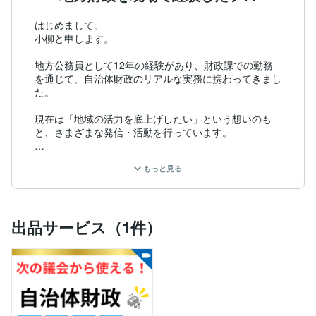
はじめまして。

小柳と申します。

地方公務員として12年の経験があり、財政課での勤務
を通じて、自治体財政のリアルな実務に携わってきまし
た。

現在は「地域の活力を底上げしたい」という想いのも
と、さまざまな発信・活動を行っています。

これまでに

もっと見る
・書籍は週間ランキング1位を獲得

・「自治体通信online」にも取り上げられるなど、反響
をいただいています！

出品サービス（1件）
普段はSNS等を通じて、

「財政を学びたいけど、専門用語が多くて難しい…」

「もっとスムーズに理解したい！」

という方に向けて、実務経験に基づいた実践的でわかり
やすい解説を提供中です。

また、地方財政や自治体業務に関するご相談はもちろ