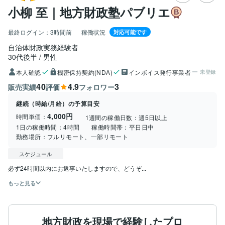
小柳 至｜地方財政塾パブリエ
最終ログイン：
3時間前
稼働状況
対応可能です
自治体財政実務経験者
30代後半
男性
本人確認
機密保持契約(NDA)
インボイス発行事業者
未登録
40
4.9
3
販売実績
評価
フォロワー
継続（時給/月給）の予算目安
4,000円
時間単価：
1週間の稼働日数：
週5日以上
1日の稼働時間：
4時間
稼働時間帯：
平日日中
勤務場所：
フルリモート、一部リモート
スケジュール
必ず24時間以内にお返事いたしますので、どうぞ...
もっと見る
地方財政を現場で経験したプロ