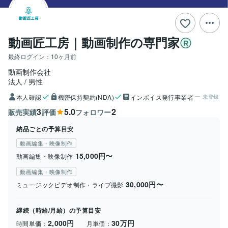
動画匠工房｜動画制作の専門家
最終ログイン：
10ヶ月前
動画制作会社
法人
男性
本人確認
機密保持契約(NDA)
インボイス発行事業者
未登録
3
5.0
2
販売実績
評価
フォロワー
納品ごとの予算目安
動画編集・映像制作
15,000円〜
動画編集・映像制作
動画編集・映像制作
30,000円〜
ミュージックビデオ制作・ライブ撮影
継続（時給/月給）の予算目安
2,000円
30万円
時間単価：
月単価：