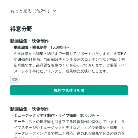
もっと見る（他2件）
得意分野
動画編集・映像制作
・動画編集・映像制作
15,000円〜
企画段階から編集・納品まで一貫してサポートいたします。企業PV
やSNS向け動画、YouTubeチャンネル用のコンテンツなど幅広く対
応可能です。高品質な映像づくりを心がけております。ご要望・イ
メージを丁寧にヒアリングし、成果物に反映いたします。
広告
無料で見積り相談
動画編集・映像制作
・ミュージックビデオ制作・ライブ撮影
30,000円〜
アーティストの世界観を引き立てる映像制作に特化しています。ラ
イブステージやミュージックビデオなど、カメラ撮影から編集、カ
ラ―グレーディングまで幅広く対応。迫力ある映像で音楽の魅力を