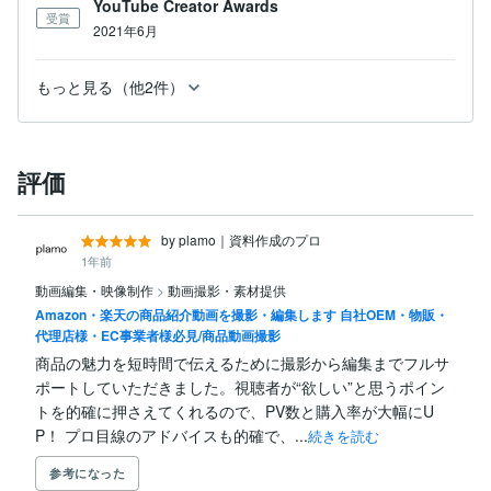
YouTube Creator Awards
受賞
2021年6月
もっと見る（他2件）
評価
by plamo｜資料作成のプロ
1年前
動画編集・映像制作
>
動画撮影・素材提供
Amazon・楽天の商品紹介動画を撮影・編集します 自社OEM・物販・
代理店様・EC事業者様必見/商品動画撮影
商品の魅力を短時間で伝えるために撮影から編集までフルサ
ポートしていただきました。視聴者が“欲しい”と思うポイン
トを的確に押さえてくれるので、PV数と購入率が大幅にU
P！ プロ目線のアドバイスも的確で、...
続きを読む
参考になった