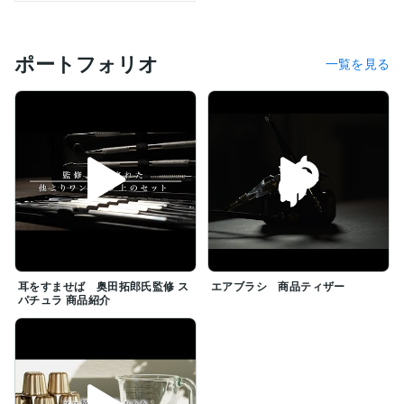
すので、ぜひご参考ください。

【私たちの理念】

Mission（ミッション）：私たちの存在意義

ポートフォリオ
一覧を見る
「映像の力で、価値あるストーリーを最高の形に。」

弊社は、ただの動画制作会社ではありません。

動画を通じて、お客様の伝えたいメッセージを最大限に
引き出し、

視聴者の心を動かすコンテンツへと昇華させます。

Vision（ビジョン）：目指す未来

「動画制作を、もっと簡単に・もっと高品質に・もっと
価値あるものへ」

・誰もがプロクオリティの動画を手に入れられる世界を
創る。

・単なる「制作」ではなく、マーケティング・ブランデ
ィングまでサポートするパートナーになる。

耳をすませば 奥田拓郎氏監修 ス
エアブラシ 商品ティザー
・お客様が動画の可能性を最大限に活かせるよう、最先
パチュラ 商品紹介
端の技術とトレンドを追求し続ける。

Value（バリュー）：私たちの提供価値

・高品質へのこだわり

　視聴者を惹きつける映像美と、伝わるストーリー構成
を徹底。
