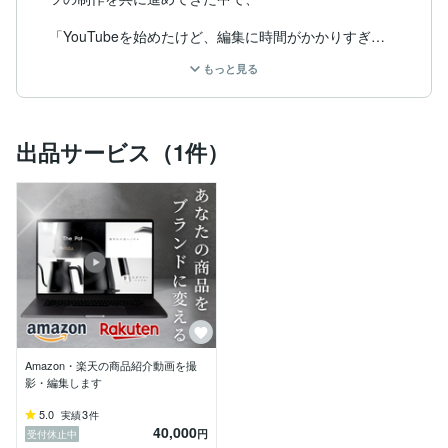
「YouTubeを始めたけど、編集に時間がかかりすぎ
る…」

もっと見る
「動画で集客したい！けど企画から撮影、編集まで手が
回らない…」

「外注マニュアルを作らないと！でも作るのがめんどく
さい…」

出品サービス（1件）
といった動画制作に関する多くの悩みをよく耳にしま
す。

悩みを抱えている方は今すぐ私にご相談ください。

【実績】

私たちは過去に

・大手企業のプロモーション動画編集

・YouTubeチャンネルの編集・運営サポート

・SNS広告向けショート動画制作

Amazon・楽天の商品紹介動画を撮
影・編集します
など、多くの実績を持っています。

5.0
3
実績
件
40,000
ポートフォリオにも今までの実績の一部を掲載していま
円
受付休止中