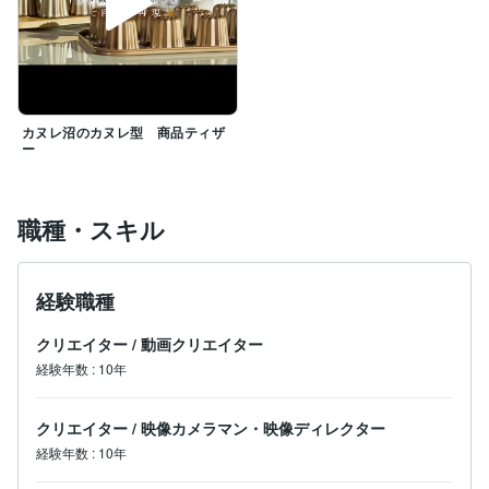
・スピード × 柔軟性

　最短納品・修正対応・ニーズに応じたカスタマイズ
で、お客様の要望に迅速に応える。

・マーケティング視点の編集

　ただの動画編集ではなく、「視聴維持率」「コンバー
ジョン」「ブランド価値」を意識した編集を提供。

カヌレ沼のカヌレ型 商品ティザ
・パートナーシップを大切に

ー
　お客様のビジネスの成長を共に考え、最適な映像ソリ
ューションを提案。

・進化し続けるプロフェッショナル集団

　最新の映像技術・AI編集・トレンドを活用し、業界ト
職種・スキル
ップレベルの編集を実現。

【最後に】

経験職種
私たちが編集した動画を通じて、多くの視聴者が集ま
り、お客様のビジネスが成長していく。

クリエイター
/
動画クリエイター
その成功を一緒に作り上げることが、私たちの喜びで
経験年数
:
10年
す。

クリエイター
/
映像カメラマン・映像ディレクター
これまでに 500本以上の動画編集を手がけてきた 実績
があります。

経験年数
:
10年
どんな内容でもお気軽にご相談ください！
