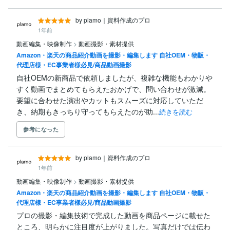
by plamo｜資料作成のプロ
1年前
動画編集・映像制作
>
動画撮影・素材提供
Amazon・楽天の商品紹介動画を撮影・編集します 自社OEM・物販・
代理店様・EC事業者様必見/商品動画撮影
自社OEMの新商品で依頼しましたが、複雑な機能もわかりや
すく動画でまとめてもらえたおかげで、問い合わせが激減。
要望に合わせた演出やカットもスムーズに対応していただ
き、納期もきっちり守ってもらえたのが助...
続きを読む
参考になった
by plamo｜資料作成のプロ
1年前
動画編集・映像制作
>
動画撮影・素材提供
Amazon・楽天の商品紹介動画を撮影・編集します 自社OEM・物販・
代理店様・EC事業者様必見/商品動画撮影
プロの撮影・編集技術で完成した動画を商品ページに載せた
ところ、明らかに注目度が上がりました。写真だけでは伝わ