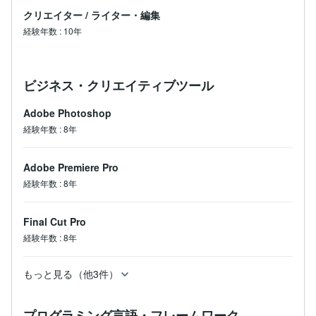
クリエイター
/
ライター・編集
【セキュリティ/コンプライアンス】

・NDA（秘密保持契約）の締結

経験年数
:
10年
ご要望があれば契約書やNDAを取り交わし、安心してご
依頼いただけます。

・権利管理の徹底

素材やBGMは正規ライセンスを使用し、万全を期して
ビジネス・クリエイティブツール
素材を使用します。
Adobe Photoshop
経験年数
:
8年
Adobe Premiere Pro
経験年数
:
8年
Final Cut Pro
経験年数
:
8年
もっと見る（他3件）
プログラミング言語・フレームワーク