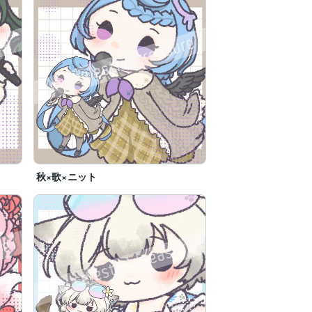
秋×歌×ニット