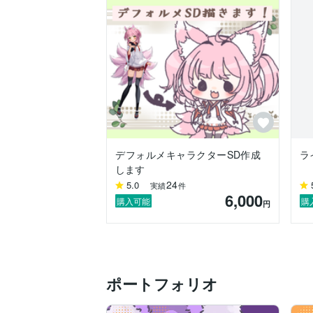
デフォルメキャラクターSD作成
ラ
します
24
5.0
実績
件
6,000
購入可能
購
円
ポートフォリオ