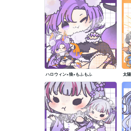
ハロウィン×狼×もふもふ
太陽