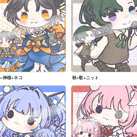
×神様×ネコ
秋×歌×ニット