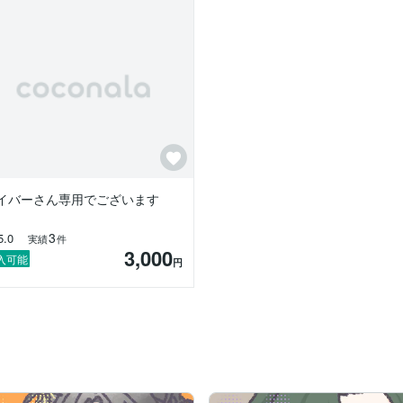
イバーさん専用でございます
3
5.0
実績
件
3,000
入可能
円