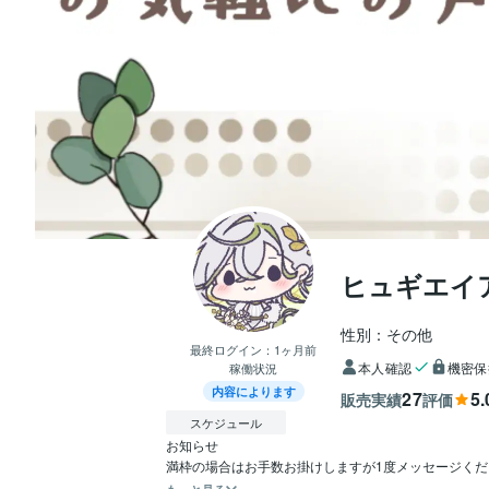
ヒュギエイ
性別：その他
最終ログイン：
1ヶ月前
本人確認
機密保
稼働状況
内容によります
27
5.
販売実績
評価
スケジュール
お知らせ
