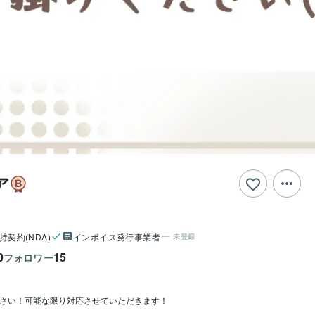
ア
持契約(NDA)
インボイス発行事業者
未登録
0
15
フォロワー