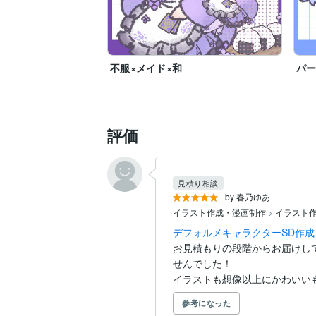
不服×メイド×和
パー
評価
見積り相談
by 春乃ゆあ
イラスト作成・漫画制作
>
イラスト
デフォルメキャラクターSD作成
お見積もりの段階からお届けし
せんでした！

イラストも想像以上にかわいいも
参考になった