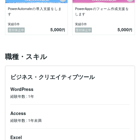
PowerAutomateの導入支援をしま
PowerAppsのフォーム作成支援を
す
します
0
0
実績
件
実績
件
5,000
5,000
円
円
受付休止中
受付休止中
職種・スキル
ビジネス・クリエイティブツール
WordPress
経験年数
:
1年
Access
経験年数
:
1年未満
Excel