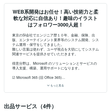
WEB系開発はお任せ！高い技術力と柔
軟な対応に自信あり！趣味のイラスト
はフォロワー3000人超！
東京のSI会社でエンジニア歴１０年、金融、保険、出
版、エンターテインメント業界等のシステム開発、シス
テム運用・保守をしてきました。

難しい言葉は使わず、ユーザ視点を大切にしてシステム
関連サービスを提供させていただきます。

得意分野は、Microsoft のソリューションとサービスの
導入支援、構築、運用サポートになります。

☑ Microsoft 365 (旧 Office 365)

　 (Exchange Online、SharePoint Online)

もっと見る
☑ CRM (Customer Relationship Management) ソリュ
ーション

☑ ERP (Enterprise Resource Planning) ソリューション

☑ Microsoft Intune

出品サービス（4件）
☑ Microsoft Power Platform

☑ Power BI
