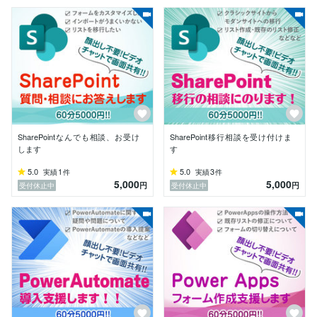
☑ Power Apps

☑ Power Automate

☑ Azure Active Directory (Azure AD)

☑ Microsoft Teams
SharePointなんでも相談、お受け
SharePoint移行相談を受け付けま
します
す
5.0
1
5.0
3
実績
件
実績
件
5,000
5,000
円
円
受付休止中
受付休止中