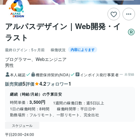
アルパスデザイン｜Web開発・イ
ラスト
最終ログイン：
5ヶ月前
稼働状況
内容によります
プログラマー、Webエンジニア
男性
本人確認
機密保持契約(NDA)
インボイス発行事業者
未登録
5
4.2
1
販売実績
評価
フォロワー
継続（時給/月給）の予算目安
3,500円
時間単価：
1週間の稼働日数：
週5日以上
1日の稼働時間：
8時間
稼働時間帯：
平日日中
勤務場所：
フルリモート、一部リモート、完全出社
スケジュール
平日20:00~24:00