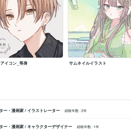
Sアイコン_等身
サムネイルイラスト
ター・漫画家
/
イラストレーター
経験年数
:
2年
ター・漫画家
/
キャラクターデザイナー
経験年数
:
1年