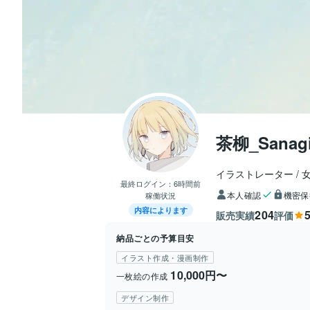
茶柳_Sanag
イラストレーター
最終ログイン：
6時間前
本人確認
機密保
稼働状況
内容によります
204
5
販売実績
評価
納品ごとの予算目安
イラスト作成・漫画制作
10,000円〜
一枚絵の作成
デザイン制作