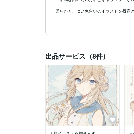
柔らかく、淡い色合いのイラストを得意と
納品形式は JPG・PNG・PSD に対応し
カラーモードは RGB・CMYK のどちら
過去の実績につきましては、ポートフォリ
※ポートフォリオ掲載作品は、転載・AI
出品サービス（8件）
ご不明点やご相談のみでも問題ございませ
どうぞお気軽にメッセージいただけます
人物イラストを描きます
キ