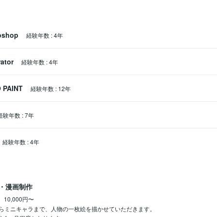
oshop
経験年数
:
4年
rator
経験年数
:
4年
 PAINT
経験年数
:
12年
経験年数
:
7年
経験年数
:
4年
・漫画制作
10,000円〜
らミニキャラまで、人物の一枚絵を描かせていただきます。
