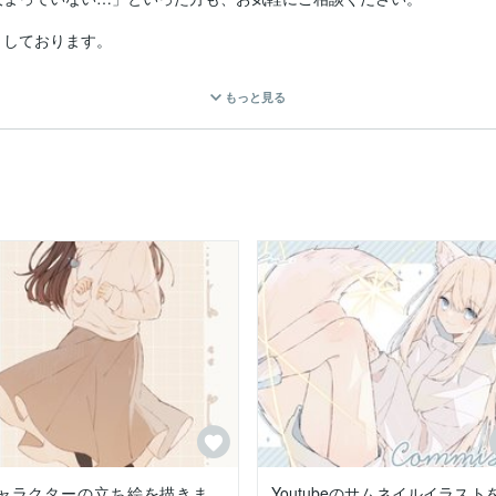
しております。

ております（複数選択可）。

もっと見る
もご指定いただけます。

オ欄をご覧ください。

学習防止のため、ノイズを加えた状態の色味となっております。

んので、

と幸いです。
ャラクターの立ち絵を描きま
Youtubeのサムネイルイラスト