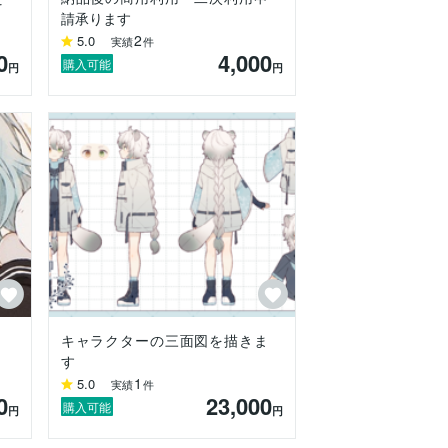
請承ります
2
5.0
実績
件
0
4,000
購入可能
円
円
キャラクターの三面図を描きま
す
1
5.0
実績
件
0
23,000
購入可能
円
円