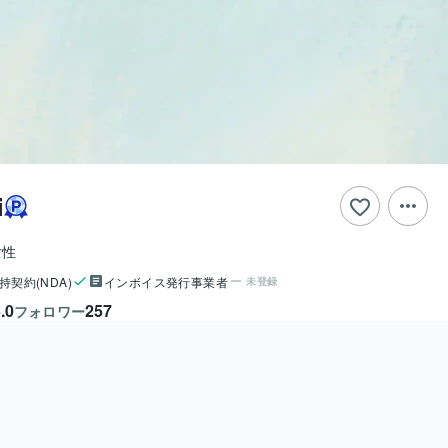
i
女性
持契約(NDA)
インボイス発行事業者
未登録
.0
257
フォロワー