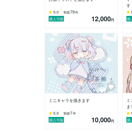
す
79
5.0
実績
件
12,000
購入可能
購
円
ミニキャラを描きます
ミ
ま
7
5.0
実績
件
10,000
購入可能
購
円