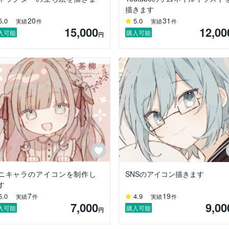
描きます
20
31
5.0
5.0
実績
件
実績
件
15,000
12,00
入可能
購入可能
円
ニキャラのアイコンを制作し
SNSのアイコン描きます
す
7
19
5.0
4.9
実績
件
実績
件
7,000
9,00
入可能
購入可能
円