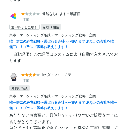
連絡なしによる自動評価
1年前
途中終了した取引
見積り相談
集客・マーケティング相談
>
マーケティング戦略・立案
唯一無二の経営戦略〜選ばれる会社へ〜導きます あなたの会社を唯一
無二に！ブランド戦略お教えします！
（自動評価）この評価はシステムにより自動で入力されてお
ります。
by ダイフクモチヲ
1年前
見積り相談
集客・マーケティング相談
>
マーケティング戦略・立案
唯一無二の経営戦略〜選ばれる会社へ〜導きます あなたの会社を唯一
無二に！ブランド戦略お教えします！
あたたかいお言葉と、具体的でわかりやすいご提案を本当に
ありがとうございます。

自分ではまだ言語化できていなかった部分を丁寧に整理して