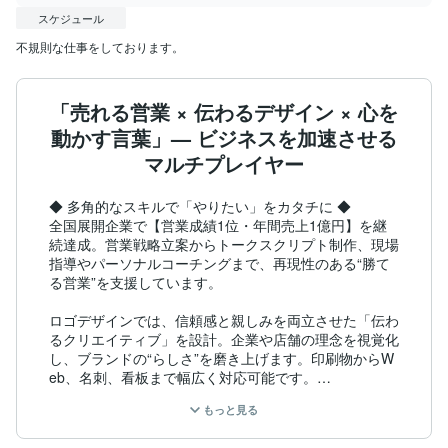
スケジュール
不規則な仕事をしております。
「売れる営業 × 伝わるデザイン × 心を
動かす言葉」— ビジネスを加速させる
マルチプレイヤー
◆ 多角的なスキルで「やりたい」をカタチに ◆

全国展開企業で【営業成績1位・年間売上1億円】を継
続達成。営業戦略立案からトークスクリプト制作、現場
指導やパーソナルコーチングまで、再現性のある“勝て
る営業”を支援しています。

ロゴデザインでは、信頼感と親しみを両立させた「伝わ
るクリエイティブ」を設計。企業や店舗の理念を視覚化
し、ブランドの“らしさ”を磨き上げます。印刷物からW
eb、名刺、看板まで幅広く対応可能です。

もっと見る
LPやバナー設置などの【簡易コーディング】も可能。
構成提案〜設置まで一貫してお任せいただけます。
