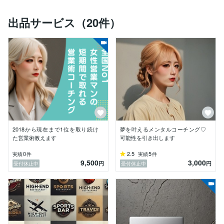
さらに【ChatGPTなどAIツールの導入支援】にも強み
出品サービス（20件）
を持ち、業務に即した活用方法の設計、社内教育、プロ
ンプト設計までフルサポート。「導入したけど使いこな
せない」からの脱却をお手伝いします。

ライティングでは、マーケティング・広報資料・SNS戦
略などに対応。ナレーションも得意分野で、企業VP・C
M・Eラーニング教材など多用途で実績多数。柔らかく
親しみのある声、落ち着いたナレーション、明るく元気
なトーンまで、ご要望に応じて幅広く対応可能です。

また、覆面調査や消費者視点からの改善提案・レポート
作成も対応しています。

2018から現在まで1位を取り続け
夢を叶えるメンタルコーチング♡
た営業術教えます
可能性を引き出します
教育・子育て分野では、発達障害・不登校・受験支援な
ど【年間1,000件超】の相談経験あり。保護者や生徒へ
0
2.5
5
実績
件
実績
件
9,500
3,000
の寄り添った支援を得意としています。

円
円
受付休止中
受付休止中
◆ 主に対応可能な業務領域

営業・事業・補助金コンサルティング

パーソナルコーチング（営業／キャリア）
