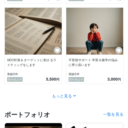
途中納品・テスト制作は別途費用が発生

営業案件は着手金制／成果報酬は応相談

納期短縮は依頼料の30％を加算

納品後のキャンセル不可／途中納品時は一部のみ返金対
応（30〜70％）

土日祝・年末年始・GW・お盆は休業
SEO対策＆ターゲットに刺さるラ
不登校サポート 学習＆復学の悩み
イティングをします
に寄り添います
0
0
実績
件
実績
件
5,500
3,000
円
円
受付休止中
受付休止中
もっと見る
ポートフォリオ
一覧を見る