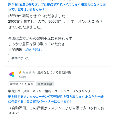
刺さる!!文章の作り方、プロ視点でアドバイスします 表現力のなさに困
っている方はいませんか？
納品物の確認させていただきました。

2900文字超でしたので、3000文字として、おひねり対応さ
せていただきました。

今回は当方からの説明不足にも関わらず

しっかり意図を汲み取っていただき

大変的確...
続きを読む
参考になった
連絡なしによる自動評価
1年前
途中終了した取引
見積り相談
学習指導・資格・キャリア相談
>
コーチング・メンタリング
夢を叶えるメンタルコーチング♡可能性を引き出します あなたと一緒
に伴走する、自己実現パートナーになります！
（自動評価）この評価はシステムにより自動で入力されてお
ります。