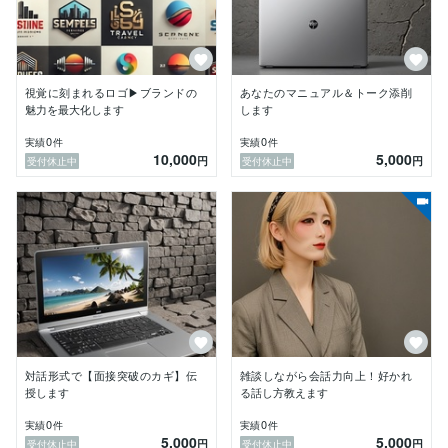
ロゴデザイン（印刷・Web対応）

簡易コーディング（LP・設置補助）

視覚に刻まれるロゴ▶ブランドの
あなたのマニュアル＆トーク添削
ナレーション（柔軟な声質対応・実績多数）

魅力を最大化します
します
0
0
実績
件
実績
件
AIツール導入支援（ChatGPTなど）

10,000
5,000
円
円
受付休止中
受付休止中
ライティング（マーケティング・広報・資料作成）

覆面調査・レポート作成

教育・学習支援（発達支援・受験など）

※ ご依頼前にご確認ください

現在ご依頼多数のため、**チャットベースのみ（ビデオ
通話不可）**で対応しております。

対話形式で【面接突破のカギ】伝
雑談しながら会話力向上！好かれ
修正は1回まで無料／2回目以降は別途見積もり

授します
る話し方教えます
0
0
実績
件
実績
件
ベクターデータ納品不可（印刷は簡易・少部数向け）

5,000
5,000
円
円
受付休止中
受付休止中