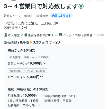
3～４営業日で対応致します
最終ログイン：
6日前
稼働状況
内容によります
３営業日以内にご返信　土日祝は休日
20代後半
女性
本人確認
機密保持契約(NDA)
インボイス発行事業者
未登録
78
3.3
23
販売実績
評価
フォロワー
納品ごとの予算目安
学習指導・資格・キャリア相談
9,000円〜
営業コーチング
Web制作・HP作成・EC構築
5,000円〜
ロゴデザイン
継続（時給/月給）の予算目安
10,000円
時間単価：
1週間の稼働日数：
週1日
1日の稼働時間：
1時間
稼働時間帯：
平日日中
勤務場所：
フルリモート