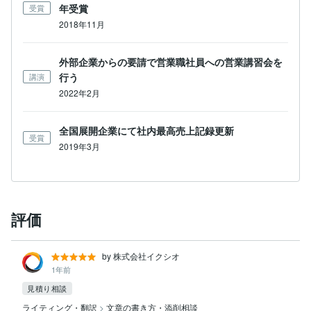
年受賞
受賞
2018年11月
外部企業からの要請で営業職社員への営業講習会を
行う
講演
2022年2月
全国展開企業にて社内最高売上記録更新
受賞
2019年3月
評価
by 株式会社イクシオ
1年前
見積り相談
ライティング・翻訳
>
文章の書き方・添削相談