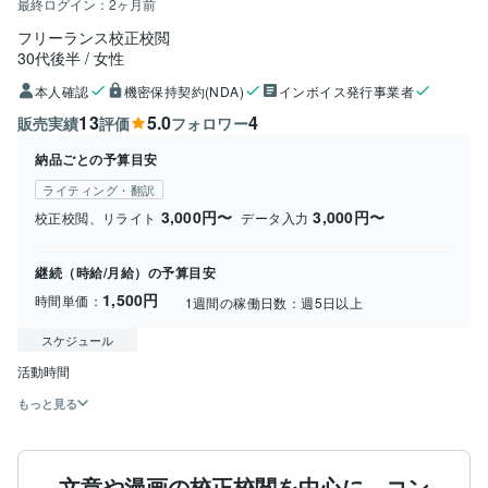
最終ログイン：
2ヶ月前
フリーランス校正校閲
30代後半
女性
本人確認
機密保持契約(NDA)
インボイス発行事業者
13
5.0
4
販売実績
評価
フォロワー
納品ごとの予算目安
ライティング・翻訳
3,000円〜
3,000円〜
校正校閲、リライト
データ入力
継続（時給/月給）の予算目安
1,500円
時間単価：
1週間の稼働日数：
週5日以上
スケジュール
もっと見る
文章や漫画の校正校閲を中心に、コン