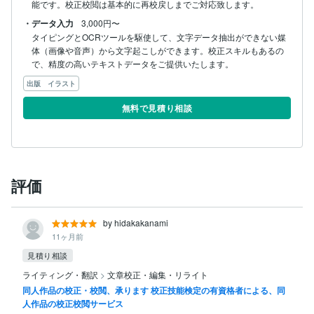
能です。校正校閲は基本的に再校戻しまでご対応致します。
・データ入力
3,000円〜
タイピングとOCRツールを駆使して、文字データ抽出ができない媒
体（画像や音声）から文字起こしができます。校正スキルもあるの
で、精度の高いテキストデータをご提供いたします。
出版 イラスト
無料で見積り相談
評価
by hidakakanami
11ヶ月前
見積り相談
ライティング・翻訳
>
文章校正・編集・リライト
同人作品の校正・校閲、承ります 校正技能検定の有資格者による、同
人作品の校正校閲サービス