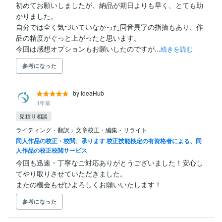
初めてお願いしましたが、納品が期日よりも早く、とても助
かりました。

自分では全く気づいていなかった同音異字の指摘もあり、作
品の精度がぐっと上がったと思います。

今回は感想オプションもお願いしたのですが...
続きを読む
参考になった
by IdeaHub
1年前
見積り相談
ライティング・翻訳
>
文章校正・編集・リライト
同人作品の校正・校閲、承ります 校正技能検定の有資格者による、同
人作品の校正校閲サービス
今回も迅速・丁寧なご対応ありがとうございました！安心し
てやり取りさせていただきました。

またの機会もぜひよろしくお願いいたします！
参考になった