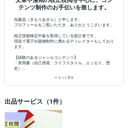
テンツ制作のお手伝いを致します。
㐂森晶（きもりあきら）と申します。

プロフィールをご覧いただき、ありがとうございます。

校正技能検定中級を取得している校正者です。

現役で電子出版物制作に携わるディレクターもしており
ます。

【経験のあるジャンルコンテンツ】

・実用書（自己啓発、ライフスタイル、エッセイ、歴
史）

・小説（ファンタジー）

もっと見る
・コミック（青年、TL、BL）

【対応可能な業務】

・校正校閲（文章・漫画どちらも）／リライト／OCR
／画像加工／データ入力

出品サービス（1件）
コンテンツを作者の意図する形できちんと読者に届けた
い、という気持ちで校正校閲に特に力を入れて活動して
おります。

自身でも同人で創作活動を行っておりますので、同人誌
制作や投稿コンテンツの校正などもお手伝いできれば、