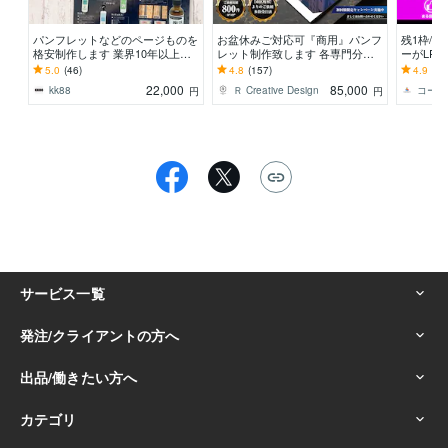
パンフレットなどのページものを
お盆休みご対応可『商用』パンフ
残1枠/
格安制作します 業界10年以上の
レット制作致します 各専門分野
ーがLP制
プロが丁寧に制作！
の実務歴12年～21年のデザイナ
WiX/S
5.0
(46)
4.8
(157)
4.9
(60
ーメンバーがご対応
です！
22,000
85,000
kk88
Ｒ Creative Design
円
円