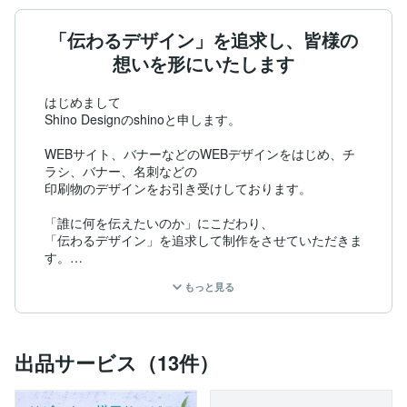
「伝わるデザイン」を追求し、皆様の
想いを形にいたします
はじめまして

Shino Designのshinoと申します。

WEBサイト、バナーなどのWEBデザインをはじめ、チ
ラシ、バナー、名刺などの

印刷物のデザインをお引き受けしております。

「誰に何を伝えたいのか」にこだわり、

「伝わるデザイン」を追求して制作をさせていただきま
す。

もっと見る
ココナラでは2017年より活動しており、

おかげさまで販売実績が1,155件となりました。（202
4.7現在）

出品サービス（13件）
どんなことでもまずはお気軽にお問い合わせ下さいま
せ。
