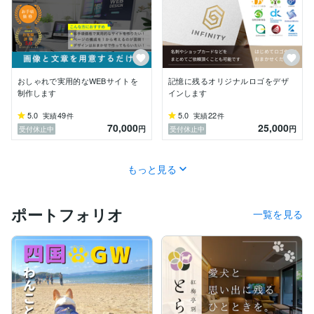
おしゃれで実用的なWEBサイトを
記憶に残るオリジナルロゴをデザ
制作します
インします
5.0
49
5.0
22
実績
件
実績
件
70,000
25,000
円
円
受付休止中
受付休止中
もっと見る
ポートフォリオ
一覧を見る