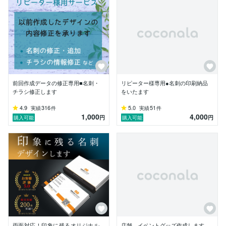
◎お引き受け可能なお仕事

【グラフィックデザイン】

・チラシ　ポスター　パンフレット　名刺　看板　など

・バナー、広告画像、SNSサムネイル画像、Youtube画
像　など

【WEBサイト】

・wordpressを使ったWEBサイト

前回作成データの修正専用■名刺・
リピーター様専用●名刺の印刷納品
・ノーコードWEBサイト

チラシ修正します
をいたます
・完全オリジナルデザインのWEBサイト

・HTML、CSSコーディング

4.9
316
5.0
51
実績
件
実績
件
1,000
4,000
・Wordpressカスタマイズ

円
円
購入可能
購入可能
・Wordpressトラブルサポート

・ノーコードWEBサイト

気になる点は遠慮なくお気軽にお問い合わせくださいま
せ。

どうぞよろしくお願いいたします。

※制作物は制作事例としてホームページなどに掲載させ
ていただく場合がございます。

両面対応！印象に残るオリジナル
店舗、イベントグッズ作成します