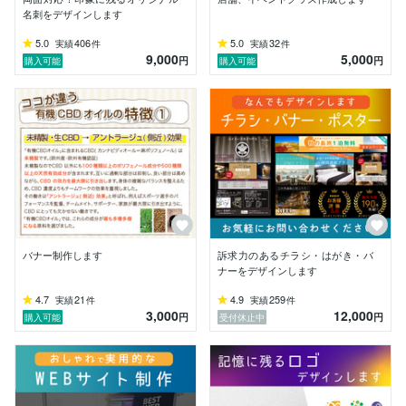
（NGの場合はお気軽にお知らせください）

名刺をデザインします
5.0
406
5.0
32
実績
件
実績
件
＜ポートフォリオサイト＞

9,000
5,000
円
円
購入可能
購入可能
https://shino-design.com/

バナー制作します
訴求力のあるチラシ・はがき・バ
ナーをデザインします
4.7
21
4.9
259
実績
件
実績
件
3,000
12,000
円
円
購入可能
受付休止中