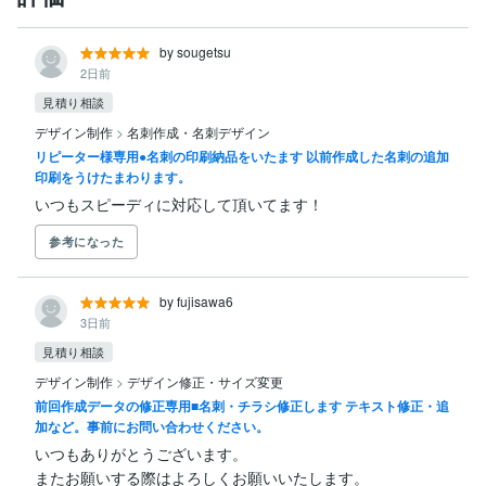
by sougetsu
2日前
見積り相談
デザイン制作
>
名刺作成・名刺デザイン
リピーター様専用●名刺の印刷納品をいたます 以前作成した名刺の追加
印刷をうけたまわります。
いつもスピーディに対応して頂いてます！
参考になった
by fujisawa6
3日前
見積り相談
デザイン制作
>
デザイン修正・サイズ変更
前回作成データの修正専用■名刺・チラシ修正します テキスト修正・追
加など。事前にお問い合わせください。
いつもありがとうございます。

またお願いする際はよろしくお願いいたします。