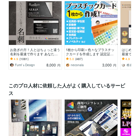
お急ぎの方！人とはちょっと違う
1枚から印刷＞色々なプラスチッ
はじめて
名刺を最速で作ります あなただ
クカードを作成します 認定証・
最速でサ
けのオリジナル名刺を！翌日まで
学生証・社員証・クレドなどクレ
イン実績
4.9
(1081)
5.0
(487)
4.9
(11
にデザイン作成します！
カサイズのカードに印刷
デザイン
8,000
3,000
Fumi’ｓDesign
neconala
椎名 
円
円
このプロ人材に依頼した人がよく購入しているサービ
ス