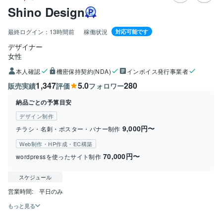
Shino Design
最終ログイン：
13時間前
稼働状況
対応可能です
デザイナー
女性
本人確認
機密保持契約(NDA)
インボイス発行事業者
1,347
5.0
280
販売実績
評価
フォロワー
納品ごとの予算目安
デザイン制作
9,000円〜
チラシ・名刺・ポスター・バナー制作
Web制作・HP作成・EC構築
70,000円〜
wordpressを使ったサイト制作
スケジュール
営業時間:　平日のみ
もっと見る