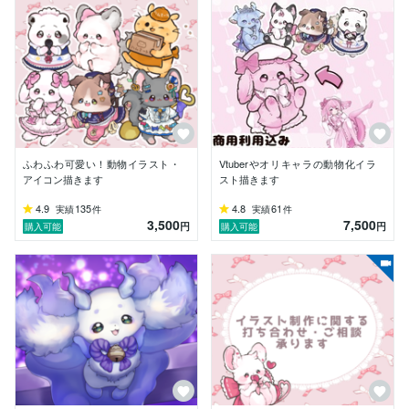
アイドルグループMORE*|青木里菜様

※ 連絡は何時でもお気軽にくださいませ。

こちらから夜中にご連絡することもございますので、N
Gの場合はお伝えいただけますと幸いです。

※お描きしたイラストは、実績としてサンプルに使用さ
せていただく場合がございます。サンプル使用不可の場
合はオプション購入をお願いいたします。

ふわふわ可愛い！動物イラスト・
Vtuberやオリキャラの動物化イラ
※大変申し訳ございませんが、商用利用料金につきまし
アイコン描きます
スト描きます
て、必要になった際にのみ後からお支払いいただくこと
はできません。ご予定のみでも、製作時にお伝えいただ
4.9
135
4.8
61
実績
件
実績
件
3,500
7,500
けますと幸いです。
円
円
購入可能
購入可能