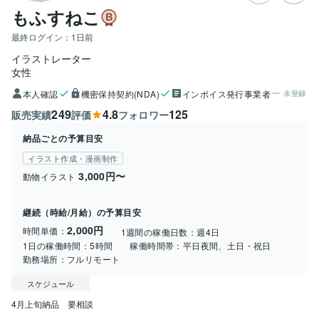
もふすねこ
最終ログイン：
1日前
イラストレーター
女性
本人確認
機密保持契約(NDA)
インボイス発行事業者
未登録
249
4.8
125
販売実績
評価
フォロワー
納品ごとの予算目安
イラスト作成・漫画制作
3,000円〜
動物イラスト
継続（時給/月給）の予算目安
2,000円
時間単価：
1週間の稼働日数：
週4日
1日の稼働時間：
5時間
稼働時間帯：
平日夜間、土日・祝日
勤務場所：
フルリモート
スケジュール
4月上旬納品　要相談