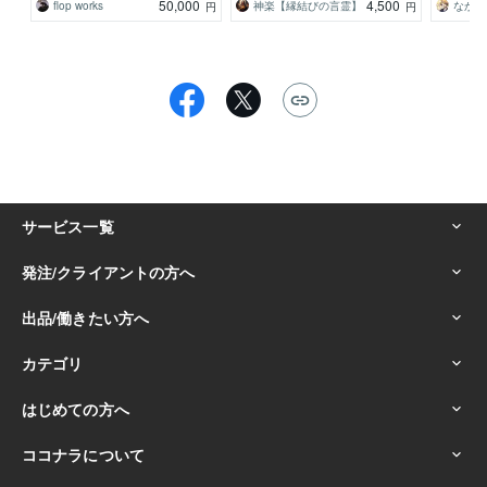
50,000
4,500
flop works
神楽【縁結びの言霊】
なかば
円
円