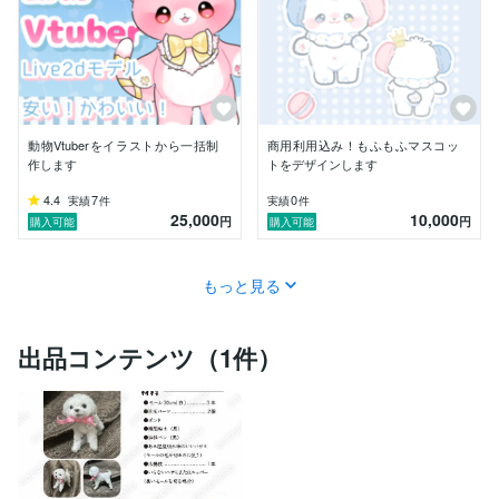
動物Vtuberをイラストから一括制
商用利用込み！もふもふマスコッ
作します
トをデザインします
4.4
7
0
実績
件
実績
件
25,000
10,000
円
円
購入可能
購入可能
もっと見る
出品コンテンツ（1件）