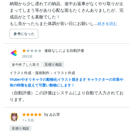
納期から少し遅れての納品、途中お返事がなくやり取りが止
まってしまう等があり心配な面もたくさんありましたが、完
成品がとても素敵でした！

もし良かったらまた体調が良い日にお願いし...
続きを読む
参考になった
連絡なしによる自動評価
28日前
途中終了した取引
見積り相談
イラスト作成・漫画制作
>
イラスト作成
Vtuberやオリキャラの動物化イラスト描きます キャラクターの衣装や
体の特徴を捉えて可愛い動物にします！
（自動評価）この評価はシステムにより自動で入力されてお
ります。
by ゐお実
1ヶ月前
見積り相談