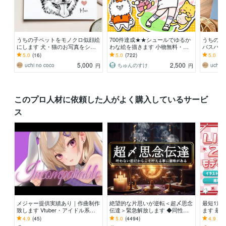
うちの子ペットをモノクロ似顔絵
700件達成★★シュールでゆるか
うちの子
にします 犬・猫のお写真をシン
わな絵を描きます 小物無料・修
バスパネ
プルでおしゃれなモノクロイラス
正無制限！いろんな表情はお任せ
顔絵を飾
5.0
(16)
5.0
(722)
5.0
(34
トに
ください！
トに
5,000
2,500
uchi no coco
ちゅんのすけ
uchi n
円
円
このプロ人材に依頼した人がよく購入しているサービ
ス
メジャー提供実績あり｜作曲制作
絶望的な片思いが逆転＜超〆思念
最短1週間
致します Vtuber・アイドル系楽
伝達＞緊急解放します ◆同性
ます 最短
曲/事務所所属のプロが担当
愛・音信不通・芸能人相手◆＜ご
ive2D
4.9
(45)
5.0
(4494)
4.9
(10
依頼件数4089件超＞