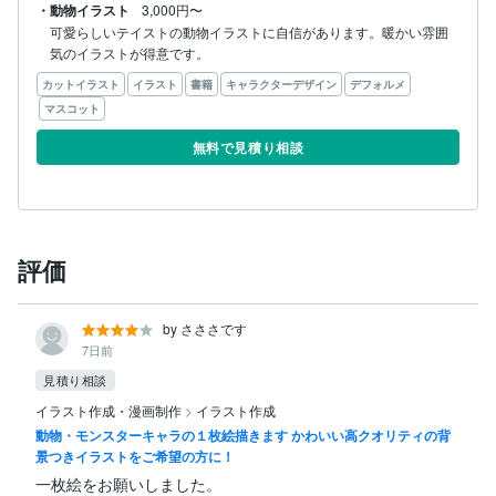
・動物イラスト
3,000円〜
可愛らしいテイストの動物イラストに自信があります。暖かい雰囲
気のイラストが得意です。
カットイラスト
イラスト
書籍
キャラクターデザイン
デフォルメ
マスコット
無料で見積り相談
評価
by さささです
7日前
見積り相談
イラスト作成・漫画制作
>
イラスト作成
動物・モンスターキャラの１枚絵描きます かわいい高クオリティの背
景つきイラストをご希望の方に！
一枚絵をお願いしました。
