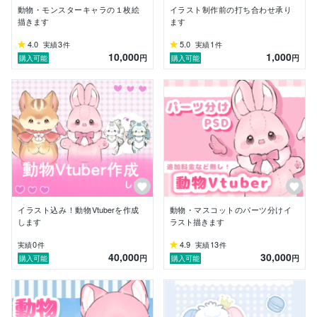
動物・モンスターキャラの１枚絵
イラスト制作前の打ち合わせ承り
描きます
ます
4.0
3
5.0
1
実績
件
実績
件
10,000
1,000
円
円
購入可能
購入可能
イラスト込み！動物Vtuberを作成
動物・マスコットのパーツ分けイ
します
ラスト描きます
0
4.9
13
実績
件
実績
件
40,000
30,000
円
円
購入可能
購入可能