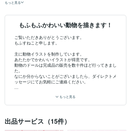
もっと見る
もふもふかわいい動物を描きます！
ご覧いただきありがとうございます。

もふすねこと申します。

主に動物イラストを制作しています。

あたたかでかわいいイラストが得意です。

動物のドールは完成品の販売を数十件ほど行ってきまし
た。

なにか分からないことがございましたら、ダイレクトメ
ッセージにてお気軽にご連絡ください。

以下　お取引させていただいた実績です。(順不同)

もっと見る
株式会社エドワードアンドカンパニー様

株式会社HOPELY様

株式会社エクシム様

出品サービス（15件）
株式会社雲養様

Liebe Liebe Liebe様
