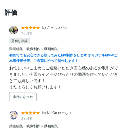
評価
by さっちょびん
2ヶ月前
見積り相談
動画編集・映像制作
>
動画編集
初めてでも安心できる歌ってみたMV制作をします オリジナルMVやご
本家様寄せ等、ご希望に沿って制作します！
お忙しい中こまめにご連絡いただき安心感のあるお取引がで
きました。今回もイメージぴったりの動画を作っていただき
とても嬉しいです！

またよろしくお願いします！
参考になった
by NeiGe ねーじゅ
2ヶ月前
動画編集・映像制作
>
動画編集