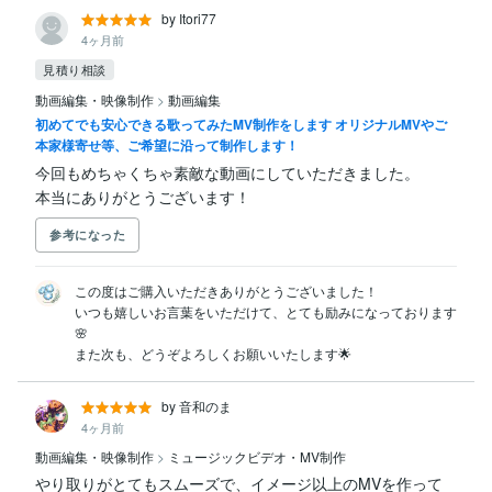
by Itori77
4ヶ月前
見積り相談
動画編集・映像制作
>
動画編集
初めてでも安心できる歌ってみたMV制作をします オリジナルMVやご
本家様寄せ等、ご希望に沿って制作します！
今回もめちゃくちゃ素敵な動画にしていただきました。

本当にありがとうございます！
参考になった
この度はご購入いただきありがとうございました！

いつも嬉しいお言葉をいただけて、とても励みになっております
🌸

また次も、どうぞよろしくお願いいたします🌟
by 音和のま
4ヶ月前
動画編集・映像制作
>
ミュージックビデオ・MV制作
やり取りがとてもスムーズで、イメージ以上のMVを作って