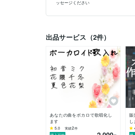
出品サービス（2件）
あなたの曲をボカロで歌唱化し
販
ます
し
2
5.0
実績
件
2,000
購入可能
購