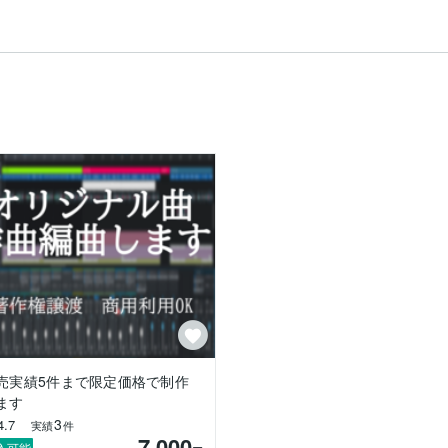
売実績5件まで限定価格で制作
ます
3
4.7
実績
件
7,000
入可能