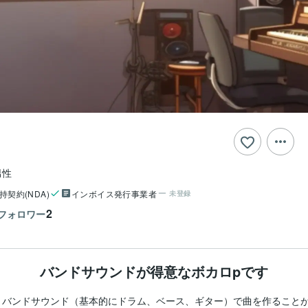
男性
持契約(NDA)
インボイス発行事業者
未登録
2
フォロワー
バンドサウンドが得意なボカロpです
。バンドサウンド（基本的にドラム、ベース、ギター）で曲を作ること