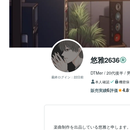
悠雅2636
DTMer
20代後半
最終ログイン：
22日前
本人確認
機密保
6
4.8
販売実績
評価
楽曲制作を出品している悠雅と申します