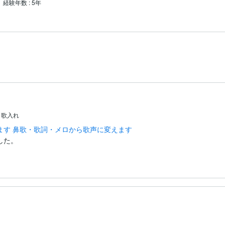
経験年数
:
5年
・歌入れ
ます 鼻歌・歌詞・メロから歌声に変えます
した。