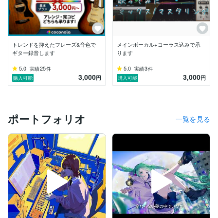
トレンドを抑えたフレーズ&音色で
メインボーカル+コーラス込みで承
ギター録音します
ります
5.0
25
5.0
3
実績
件
実績
件
3,000
3,000
円
円
購入可能
購入可能
ポートフォリオ
一覧を見る