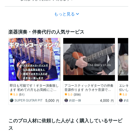
もっと見る
楽器演奏・伴奏代行の人気サービス
即日も可能です！ギター演奏致し
アコースティックギターでの伴奏
エレキギ
ます 初めての方もお気軽にご相
音源作ります カラオケ音源では
伝いしま
談ください！
物足りない人！
きないも
5.0
(51)
5.0
(356)
5.0
(28
5,000
4,000
SUPER GUITAR PIT
釣部一輝
釣部一
円
円
このプロ人材に依頼した人がよく購入しているサービ
ス