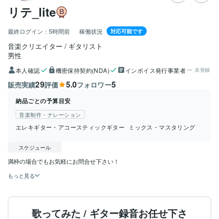
リテ_lite
最終ログイン：
5時間前
稼働状況
対応可能です
音楽クリエイター / ギタリスト
男性
本人確認
機密保持契約(NDA)
インボイス発行事業者
未登録
29
5.0
5
販売実績
評価
フォロワー
納品ごとの予算目安
音楽制作・ナレーション
エレキギター・アコースティックギター
ミックス・マスタリング
スケジュール
満枠の場合でもお気軽にお問合せ下さい！
もっと見る
歌ってみた / ギター録音お任せ下さ