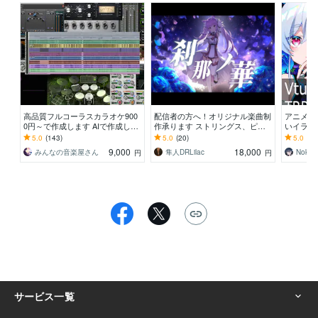
高品質フルコーラスカラオケ900
配信者の方へ！オリジナル楽曲制
アニメ塗
0円～で作成します AIで作成した
作承ります ストリングス、ピア
いイラスト
音源でもOKです！
ノを使用したエモい曲をお求めの
2D、IR
5.0
(143)
5.0
(20)
5.0
(23
方にオススメ
9,000
18,000
みんなの音楽屋さん
隼人DRLilac
Noko3
円
円