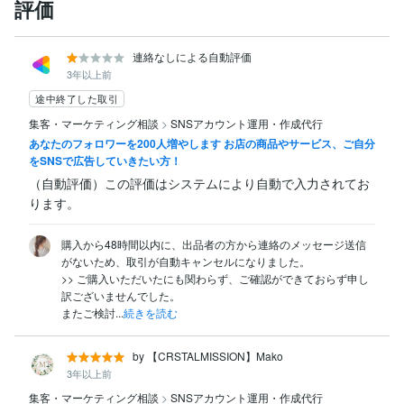
評価
連絡なしによる自動評価
3年以上前
途中終了した取引
集客・マーケティング相談
>
SNSアカウント運用・作成代行
あなたのフォロワーを200人増やします お店の商品やサービス、ご自分
をSNSで広告していきたい方！
（自動評価）この評価はシステムにより自動で入力されてお
ります。
購入から48時間以内に、出品者の方から連絡のメッセージ送信
がないため、取引が自動キャンセルになりました。

>> ご購入いただいたにも関わらず、ご確認ができておらず申し
訳ございませんでした。

またご検討...
続きを読む
by 【CRSTALMISSION】Mako
3年以上前
集客・マーケティング相談
>
SNSアカウント運用・作成代行