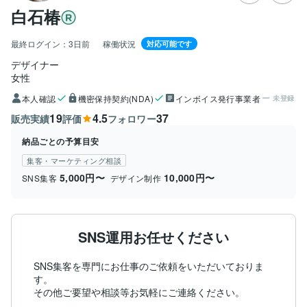
白石椿
最終ログイン：
3日前
稼働状況
対応可能です
デザイナー
女性
本人確認
機密保持契約(NDA)
インボイス発行事業者
未登録
19
4.5
37
販売実績
評価
フォロワー
納品ごとの予算目安
集客・マーケティング相談
5,000円〜
10,000円〜
SNS集客
デザイン制作
SNS運用お任せください
SNS集客を専門にお仕事のご依頼をいただいておりま
す。

その他ご要望や相談等お気軽にご連絡ください。