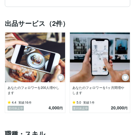
出品サービス（2件）
あなたのフォロワーを200人増やし
あなたのフォロワーを1ヶ月間増や
ます
します
4.4
16
5.0
1
実績
件
実績
件
4,000
20,000
円
円
受付休止中
受付休止中
職種・スキル