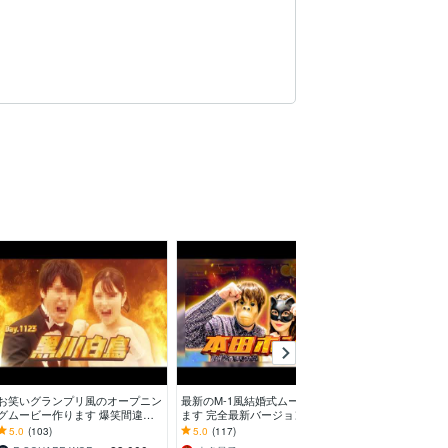
お笑いグランプリ風のオープニン
最新のM-1風結婚式ムービー作り
アイドル風の結
グムービー作ります 爆笑間違い
ます 完全最新バージョン導入し
ムービー制作し
なし！満枠でも受付可能ですので
ました！
プルのためのOve
5.0
(103)
5.0
(117)
5.0
(13)
メッセージください！