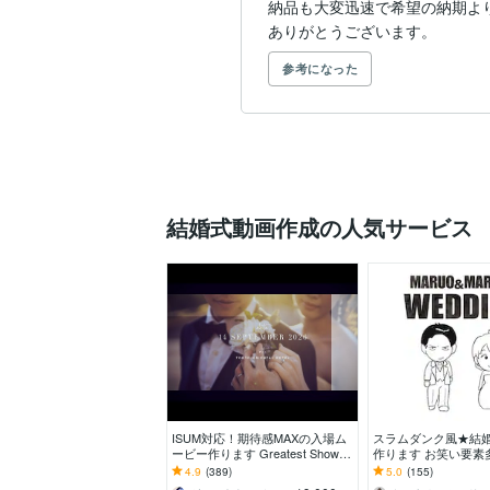
納品も大変迅速で希望の納期より
ありがとうございます。
参考になった
結婚式動画作成の人気サービス
ISUM対応！期待感MAXの入場ム
スラムダンク風★結
ービー作ります Greatest Showも
作ります お笑い要素
可能！結婚式オープニングムービ
絵で式を盛り上げま
4.9
(389)
5.0
(155)
ー