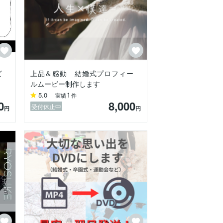
ビ
上品＆感動 結婚式プロフィー
ルムービー制作します
1
5.0
実績
件
0
8,000
受付休止中
円
円