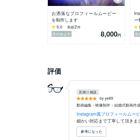
お洒落なプロフィールムービー
I
を制作します
ー
2
5.0
実績
件
8,000
受付休止中
受
円
評価
見積り相談
by ye89
動画編集・映像制作
>
結婚式動画作
Instagram風プロフィール
細かい対応まで丁寧して頂きま
参考になった