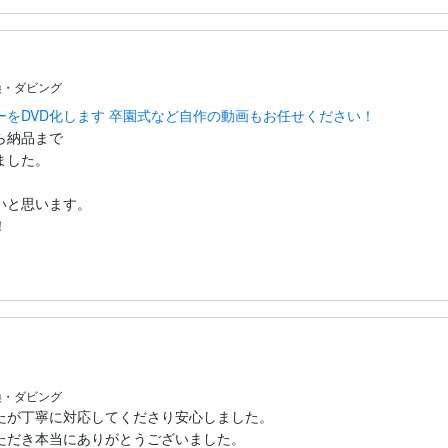
換・ダビング
をDVD化します 卒園式など自作の動画もお任せください！
納品まで

した。

と思います。

！
換・ダビング
たが丁寧に対応してくださり安心しました。

ただき本当にありがとうございました。