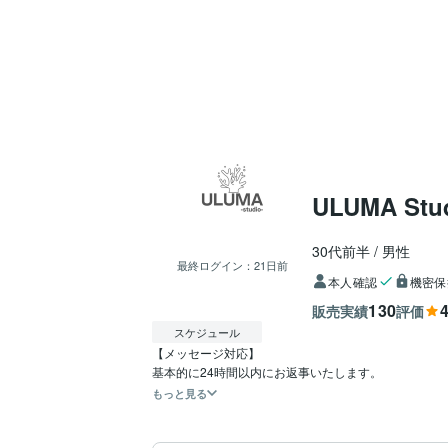
ULUMA Stu
30代前半
男性
最終ログイン：
21日前
本人確認
機密保
130
4
販売実績
評価
スケジュール
【メッセージ対応】

もっと見る