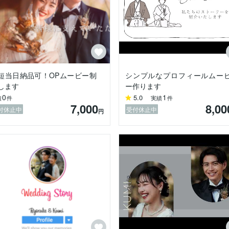
短当日納品可！OPムービー制
シンプルなプロフィールムー
します
ー作ります
0
1
5.0
績
件
実績
件
7,000
8,00
付休止中
受付休止中
円