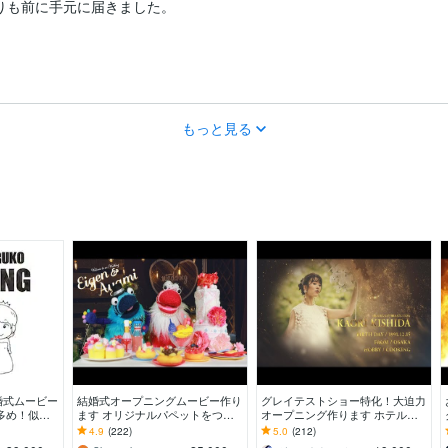
も前に手元に届きました。

もっと見る
婚式ムービー
結婚式オープニングムービー作り
グレイテストショー特化！大迫力
多め！似顔
ます オリジナルパペットをつか
オープニング作ります ホテルや
しょう！
ったかわいいオープニングムービ
格式の高い式場で大人気のエレガ
4.9
(222)
5.0
(212)
ーです
ントムービー！