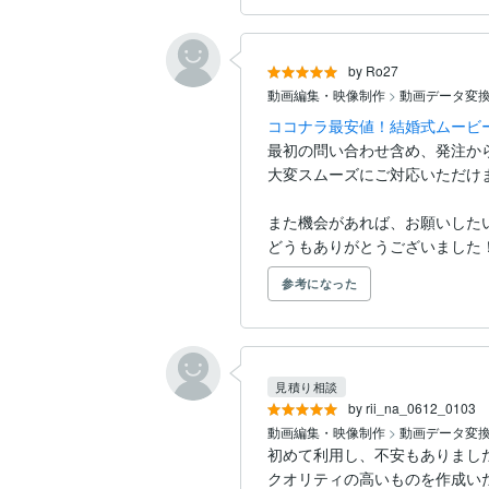
by Ro27
動画編集・映像制作
>
動画データ変
ココナラ最安値！結婚式ムービー
最初の問い合わせ含め、発注から
大変スムーズにご対応いただけま
また機会があれば、お願いしたい
どうもありがとうございました
参考になった
見積り相談
by rii_na_0612_0103
動画編集・映像制作
>
動画データ変
初めて利用し、不安もありまし
クオリティの高いものを作成い