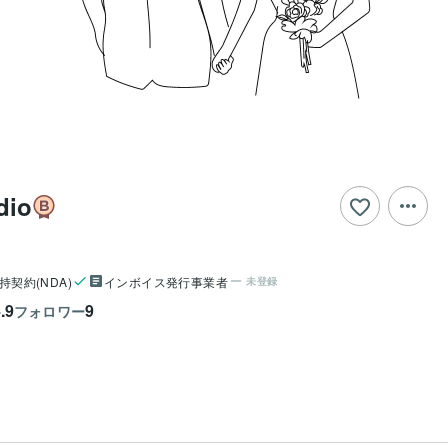
dio
持契約(NDA)
インボイス発行事業者
未登録
.9
9
フォロワー