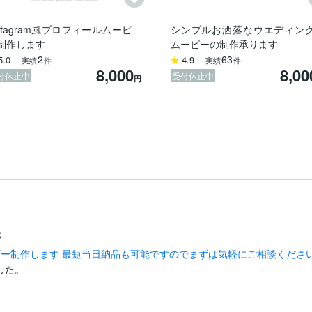
nstagram風プロフィールムービ
シンプルお洒落なウエディン
制作します
ムービーの制作承ります
2
63
5.0
4.9
実績
件
実績
件
8,000
8,00
付休止中
受付休止中
円
成
ムービー制作します 最短当日納品も可能ですのでまずは気軽にご相談くださ
した。