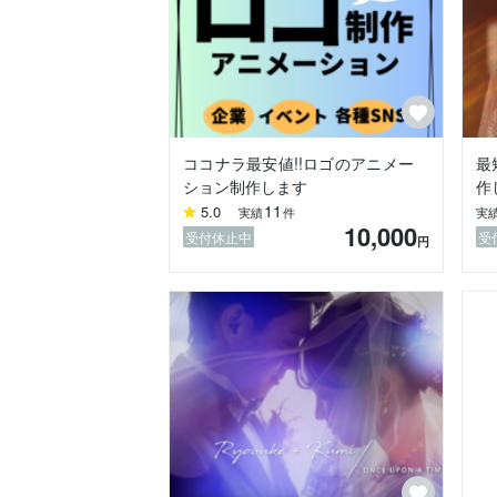
ココナラ最安値!!ロゴのアニメー
最
ション制作します
作
11
5.0
実績
件
実
10,000
受付休止中
受
円