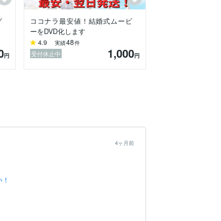
グ
ココナラ最安値！結婚式ムービ
ーをDVD化します
48
4.9
実績
件
0
1,000
受付休止中
円
円
4ヶ月前
い！