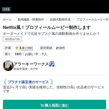
1/13
ホーム
動画編集・映像制作
結婚式動画作成
プロフィールムービー作
Netflix風！プロフィールムービー制作します
オーダーメイドで元祖サブスク風の感動動画を作りませんか？
物品配送可能
5.0
(189)
213
件
評価
販売実績
19
枠 / お願い中：
1
人
残り
アラーキーワークス
総販売実績：
617件
プラチナ認定者の
サービス
直近3ヶ月で高い実績を維持した、信頼性の高い出品者のサービス
です
購入画面に進む