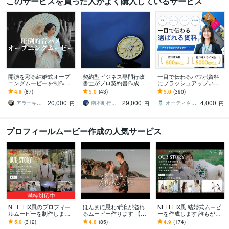
このサービスを買った人がよく購入しているサービス
開演を彩る結婚式オープ
契約型ビジネス専門行政
一目で伝わるパワポ資料
ニングムービーを制作し
書士がプロ契約書作成致
にブラッシュアップいた
ます 『全部お任せ！』か
します プロ対応、ひな型
します 【累計5000スライ
4.9
(87)
5.0
(43)
5.0
(390)
ら『超こだわりたい！』
にない特殊なビジネスの
ド超】あなたの提案が刺
20,000
29,000
4,000
まで、理想叶えます！
方用の契約書を構築設計
さる資料作成
アラーキーワークス
南本町行政書士事務所
オーティさん｜OT3 Creative
円
円
円
プロフィールムービー作成の人気サービス
満枠対応中
NETFLIX風のプロフィー
ほんまに思わず涙が溢れ
NETFLIX風 結婚式ムービ
ルムービーを制作します
るムービー作ります 【大
ーを作成します 誰もが知
【動画挿入可】Netflix動画
人気】最高クオリティの
るネトフリのパロディム
5.0
(312)
4.8
(85)
4.9
(174)
の圧倒的人気No.1ムービ
感動プロフィールムービ
ービーで式場を盛り上げ