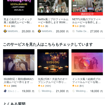
満枠対応中
気まぐれロマンティック
Netflix風｜プロフィールム
NETFLIX風のプロフィー
風｜結婚式ムービー制作
ービー制作します BGM3
ルムービーを制作します
します 気まぐれロマンテ
曲構成で変更自由！フィ
【動画挿入可】Netflix動画
4.9
(90)
5.0
(9)
5.0
(312)
ィック好きは嬉しいプロ
ルム風の演出で結婚式を
の圧倒的人気No.1ムービ
20,000
20,000
27,000
フィールムービー！
彩ります
ー
NAMSAN_MOVIE
NAMSAN_MOVIE
TisMie Design
円
円
円
このサービスを見た人はこちらもチェックしています
ISUM対応！期待感MAXの
丸投げOK！大迫力のオー
インスタ風！結婚式プロ
入場ムービー作ります Gr
プニングムービー作りま
フィールムービーを制作
eatest Showも可能！結婚
す 【結婚式オープニング
します 【結婚式プロフィ
4.9
(389)
5.0
(101)
4.9
(51)
式オープニングムービー
ムービー】無料楽曲あ
ールムービー】DVD納品
19,000
21,000
18,000
り！DVD納品も対応
も対応♪
ガルニ｜ウェディングムービー＆ギフト
WeddingStudio_M
WeddingStudio_M
円
円
円
よくある質問