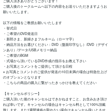
ご購入頂きありがとうございます！

ご購入後のトークルームへ以下の内容をお送りいただきますようお
願いいたします。

以下の情報をご教授お願いいたします

・挙式日

・ご希望のDVD発送日

・新郎さま、新婦さまフルネーム（ローマ字）

・納品方法をお選びください：DVD（盤面印字なし）/DVD（デザイ
ンあり）/データ/USBメモリー納品

・ご希望のBGM

・式場から頂いているDVD作成の指示をお教え下さい

・お写真とコメントをご提供して頂ける日程

※ お写真とコメントのご提供が発送の10日未満の場合は特急仕上げ
のオプションとなります

・こちらの商品の購入に繋がったきっかけを教えてください

【キャンセルポリシー】

ご購入頂いた後のキャンセルはできかねますこと、お含みおき頂け
れば幸いです。キャンセルの場合はキャンセル料として100%頂戴
致します。また1週間連絡が取れない場合はキャンセル扱いとさせ