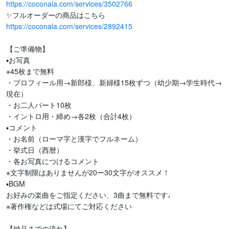
https://coconala.com/services/3502766
https://coconala.com/services/2892415
【ご準備物】

▪️お写真

※45枚まで無料

・プロフィール用→新郎様、新婦様15枚ずつ（幼少期→学生時代→
現在）

・お二人パート10枚

・イントロ用・締め→各2枚（合計4枚）

▪️コメント

・お名前（ローマ字と漢字でフルネーム）

・挙式日（西暦）

・各お写真につけるコメント

※文字制限はありませんが20ー30文字がオススメ！

▪️BGM

お好みの楽曲をご指定ください、3曲まで無料です♩

※著作権などは式場にてご対応ください

【納品までの流れ】
