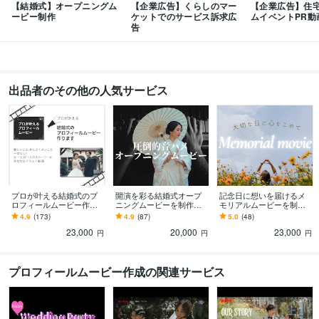
【結婚式】オープニングム
【企業広告】くらしのマー
【企業広告】住
ービー制作
ケットでのサービス訴求広
ムイベントPR動
告
出品者のその他の人気サービス
プロが叶える結婚式のプ
開演を彩る結婚式オープ
記念日に想いを届けるメ
ロフィールムービー作り
ニングムービーを制作し
モリアルムービーを制作
ます 『全部お任せ！』か
ます 『全部お任せ！』か
します サプライズにもぴ
4.9
(173)
4.9
(87)
5.0
(48)
ら『超こだわりたい！』
ら『超こだわりたい！』
ったり！誕生日や周年な
23,000
20,000
23,000
まで、理想叶えます！
まで、理想叶えます！
ど様々な場面を彩ります
円
円
円
プロフィールムービー作成の関連サービス