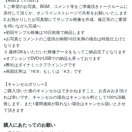
1.ご希望のお写真、BGM、コメント等をご準備頂きトークルームに
添付して頂くか、オンラインストレージで共有をお願いいたします

2.お預かりしたお写真類にてサンプル映像を作成、修正等のご要望
を伺いながら完成へ

※初回サンプル映像は10日前後で納品します

※お写真とコメントのご提供が納期10日未満の場合は特急仕上げと
なります

３.最終OKをいただいた映像データをもってご納品完了となります

※オプションでDVDやUSBでの納品も承っております

※弊社はダイナミックプライシングです

※画面比率は「16:9」もしくは「4:3」です

【キャンセルポリシー】

ご購入頂いた後のキャンセルはできかねますこと、お含みおき頂け
れば幸いです。キャンセルの場合はキャンセル料として100%頂戴
致します。また1週間連絡が取れない場合はキャンセル扱いとさせ
て頂きます
購入にあたってのお願い