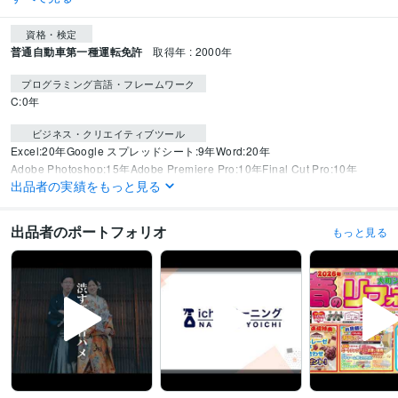
資格・検定
普通自動車第一種運転免許
取得年 : 2000年
プログラミング言語・フレームワーク
C:0年
ビジネス・クリエイティブツール
Excel:20年
Google スプレッドシート:9年
Word:20年
Adobe Photoshop:15年
Adobe Premiere Pro:10年
Final Cut Pro:10年
出品者の実績をもっと見る
Filmora:3年
CapCut:3年
ゆっくりMovieMaker:3年
得意分野
出品者のポートフォリオ
もっと見る
動画編集・映像制作
動画編集
動画・音楽
語学力
英語
ビジネスレベル