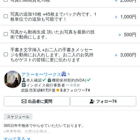
写真の追加10枚 ※45枚までパック内です。1
＋
1,000円
枚単位での追加も可能です！
写真から動画生成 頂いたお写真を最新の技
＋
500円
術で動画にします。
手書き文字挿入 ※お二人の手書きメッセー
＋
3,000円
ジを動画にお入れします。お二人のお気持
ちがゲストの皆様に更に伝わります
アラーキーワークス
本人確認
機密保持契約(NDA)
インボイス発行事業者
未登録
総販売実績
617
評価
5.0
フォロワー
74
出品者に質問
フォロー
74
スケジュール
365日年中無休でやらせていただいております。

※年末年始、お盆はお休み...
すべて見る