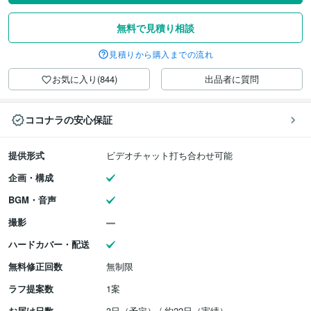
無料で見積り相談
見積りから購入までの流れ
お気に入り(844)
出品者に質問
ココナラの安心保証
提供形式
ビデオチャット打ち合わせ可能
企画・構成
BGM・音声
撮影
ハードカバー・配送
無料修正回数
無制限
ラフ提案数
1案
お届け日数
3日（予定） / 約22日（実績）