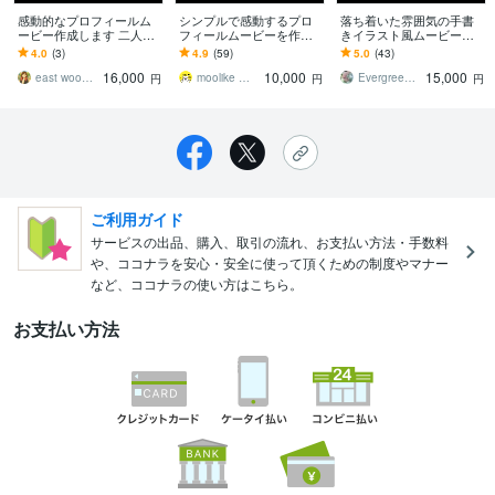
感動的なプロフィールム
シンプルで感動するプロ
落ち着いた雰囲気の手書
ービー作成します 二人の
フィールムービーを作成
きイラスト風ムービー作
思い出の音楽で結婚式の
します 大切なゲスト、へ
ります ポップな楽曲・感
4.0
(3)
4.9
(59)
5.0
(43)
プロフィールムービーを
心からの「ありがとう」
動的な楽曲のどちらにも
16,000
10,000
15,000
を届けるムービーです！
合うシンプルな構成です
east woods movie
moolike 想いが伝わるムービー
EvergreenFILM
円
円
円
ご利用ガイド
サービスの出品、購入、取引の流れ、お支払い方法・手数料
や、ココナラを安心・安全に使って頂くための制度やマナー
など、ココナラの使い方はこちら。
お支払い方法