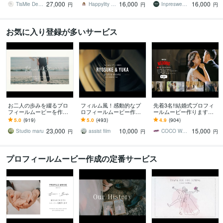
27,000
16,000
16,000
ー
ーです
よう！
TisMie Design
Happylity Movie
Inpreswedding
円
円
円
お気に入り登録が多いサービス
お二人の歩みを綴るプロ
フィルム風！感動的なプ
先着3名!!結婚式プロフィ
フィールムービーを作り
ロフィールムービー作り
ールムービー作ります
ます 二人の歩んできた人
ます 【プロが作る！】お
【全て無料】音源変更・
5.0
(919)
5.0
(493)
4.9
(904)
生が、ゲストの心にやさ
しゃれ＆ゲストに喜ばれ
写真変更無制限・DVD焼
23,000
10,000
15,000
しく届くムービー
る結婚式ムービー
き・DVD送付
Studio maru
assist film
COCO WEDDING MOVES
円
円
円
プロフィールムービー作成の定番サービス