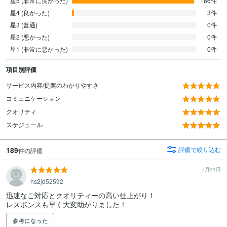
星5 (非常に良かった)
186件
星4 (良かった)
3件
星3 (普通)
0件
星2 (悪かった)
0件
星1 (非常に悪かった)
0件
項目別評価
サービス内容/提案のわかりやすさ
コミュニケーション
クオリティ
スケジュール
189
評価で絞り込む
件の評価
7月21日
hs2jd52592
迅速なご対応とクオリティーの高い仕上がり！

参考になった