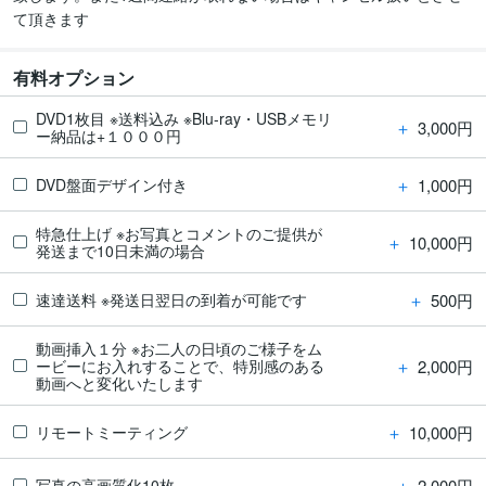
て頂きます
有料オプション
DVD1枚目 ※送料込み ※Blu-ray・USBメモリ
＋
3,000円
ー納品は+１０００円
＋
1,000円
DVD盤面デザイン付き
特急仕上げ ※お写真とコメントのご提供が
＋
10,000円
発送まで10日未満の場合
＋
500円
速達送料 ※発送日翌日の到着が可能です
動画挿入１分 ※お二人の日頃のご様子をム
＋
2,000円
ービーにお入れすることで、特別感のある
動画へと変化いたします
＋
10,000円
リモートミーティング
＋
2,000円
写真の高画質化10枚