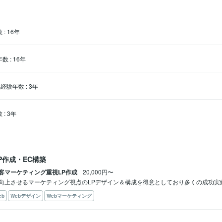
数
:
16年
年数
:
16年
経験年数
:
3年
数
:
3年
P作成・EC構築
客マーケティング重視LP作成
20,000円〜
向上させるマーケティング視点のLPデザイン＆構成を得意としており多くの成功実
eb
Webデザイン
Webマーケティング