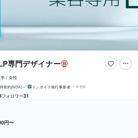
LP専門デザイナー
前半
女性
持契約(NDA)
インボイス発行事業者
未登録
9
31
フォロワー
000円〜