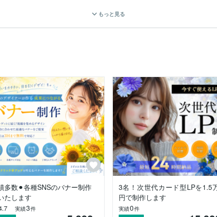
もっと見る
かわからない！

せしたい

るLPデザイン制作をプロがしっかりとご提供させていただきます。
績多数⚫︎各種SNSのバナー制作
3名！次世代カード型LPを1.5
いたします
円で制作します
3
0
4.7
実績
件
実績
件