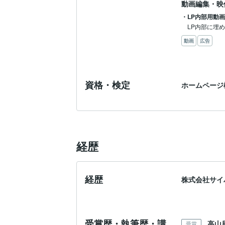
動画編集・映
・LP内部用動
LP内部に埋
動画
広告
資格・検定
ホームページ
経歴
経歴
株式会社サイ
受賞歴・執筆歴・講
高山
受賞