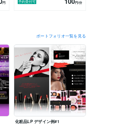
0
100
予約受付可
円
円
/分
ポートフォリオ一覧を見る
化粧品LP デザイン例#1