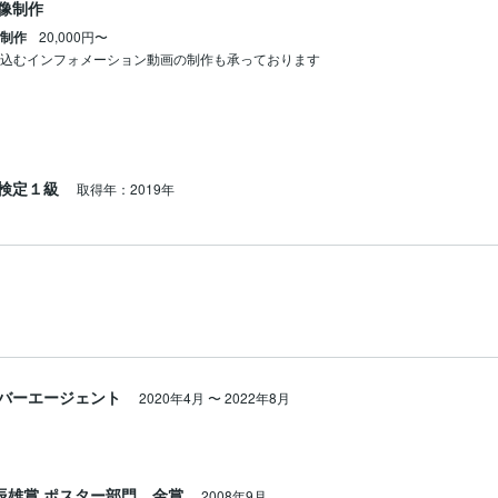
像制作
画制作
20,000円〜
め込むインフォメーション動画の制作も承っております
検定１級
取得年：2019年
バーエージェント
2020年4月
〜
2022年8月
辰雄賞 ポスター部門 金賞
2008年9月