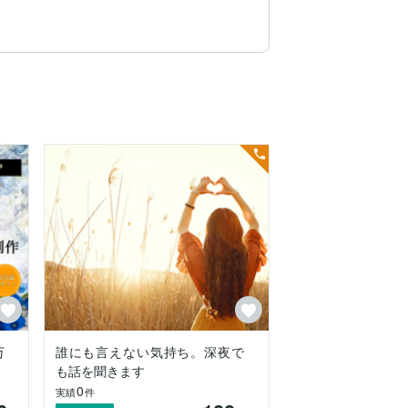
万
誰にも言えない気持ち。深夜で
も話を聞きます
0
実績
件