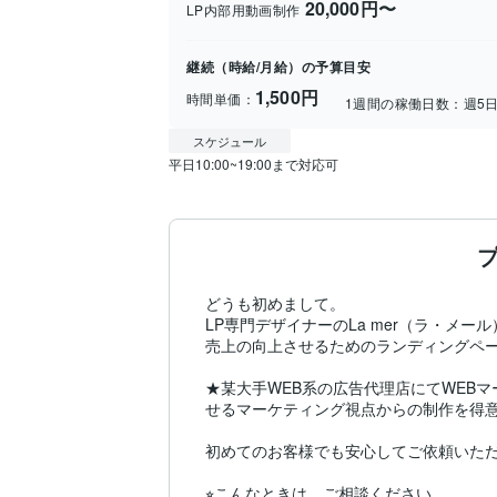
20,000円〜
LP内部用動画制作
継続（時給/月給）の予算目安
1,500円
時間単価：
1週間の稼働日数：
週5
スケジュール
平日10:00~19:00まで対応可
どうも初めまして。

LP専門デザイナーのLa mer（ラ・メール
売上の向上させるためのランディングページ
★某大手WEB系の広告代理店にてWEB
せるマーケティング視点からの制作を得意
初めてのお客様でも安心してご依頼いただ
⭐︎こんなときは、ご相談ください。
