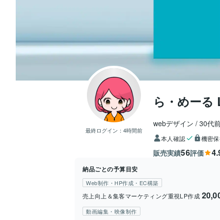
ら・めーる 
webデザイン
30代
最終ログイン：
4時間前
本人確認
機密保
56
4.
販売実績
評価
納品ごとの予算目安
Web制作・HP作成・EC構築
20,
売上向上＆集客マーケティング重視LP作成
動画編集・映像制作