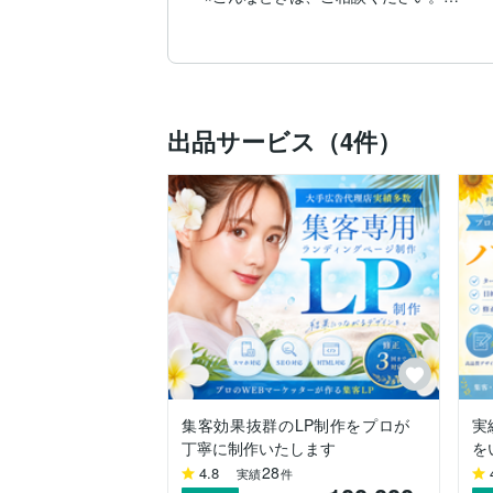
・集客できるLPがほしい！

・売上が上がるLP構成を考えてほしい！

・LPが必要だけどそもそも何をしていいの
・本業に集中して、デザイン業務をおまか
出品サービス（4件）
実績と経験を活かし、集客＆売上に貢献す
集客効果抜群のLP制作をプロが
実
丁寧に制作いたします
を
28
4.8
実績
件