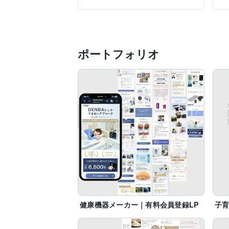
「LP公開までまとめてお願いしたい」

という方もご安心ください。

WordPressを使用したLP制作から公開
ポートフォリオ
サーバー契約のみお客様にお願いしており
その後の設定や公開作業は代行いたします
別途必要な費用は、

サーバー代（月数百円〜）とドメイン代（年
【プロフィール】

多摩美術大学卒。

美術館勤務を経て独立。

LP専門のWebデザイナーとして活動してい
マーケティングやライティングも学びなが
見た目だけでなく導線や伝わりやすさも意
健康機器メーカー｜有料会員登録LP
子育
個人起業家様向けのLP制作を中心に活動中