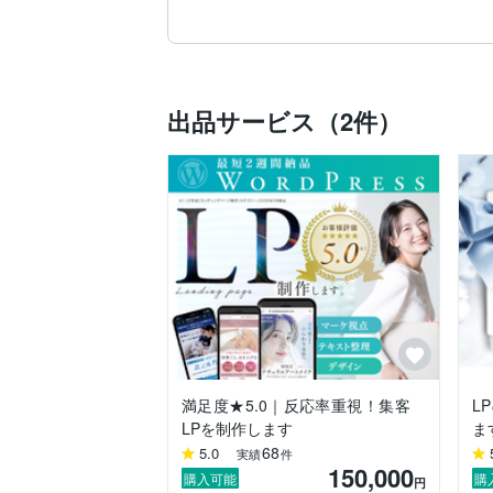
◎修正は納得いくまで対応

◎スマホ最適化

◎WordPress実装対応

出品サービス（2件）
ぜひご検討ください＾＾

■納期について

内容により約14日ほどです。

■公開後の改善もサポート

ご希望の方には、ヒートマップツールを活
※公開後1か月以内を目安に、改善ポイン
※大幅なレイアウト変更・デザインリニュ
■はじめての方も安心

方向性が決まっていない段階でも大丈夫で
ヒアリングを通して整理しながら進めます
満足度★5.0｜反応率重視！集客
L
LPを制作します
ま
また、

68
5.0
実績
件
150,000
「サーバーやドメインのことがよく分から
購入可能
購
円