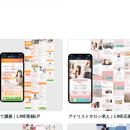
作業まで対応しています。

ますが、

。

1,000円程度〜）のみです。

ます。

ら、

識したLP制作を行っています。

て講座｜LINE登録LP
アイリストサロン求人｜LINE応募
。
