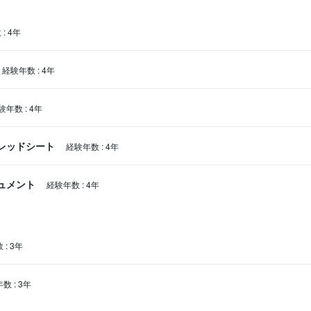
数
:
4年
経験年数
:
4年
験年数
:
4年
スプレッドシート
経験年数
:
4年
キュメント
経験年数
:
4年
数
:
3年
年数
:
3年