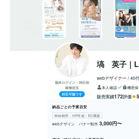
塙 英子｜
webデザイナー
40
最終ログイン：
39分前
本人確認
機密保
稼働状況
対応可能です
172
5
販売実績
評価
納品ごとの予算目安
Web制作・HP作成・EC構築
3,000円〜
webデザイン バナー制作