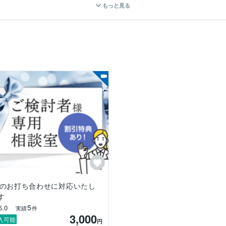
もっと見る
用し、ユーザーの閲覧状況を確認しながら改善ポイントをご提案します
トをご提案いたします。

ーアルは対象外となります。

す。

。

Pのお打ち合わせに対応いたし
す
5
5.0
実績
件
3,000
ない」

入可能
円