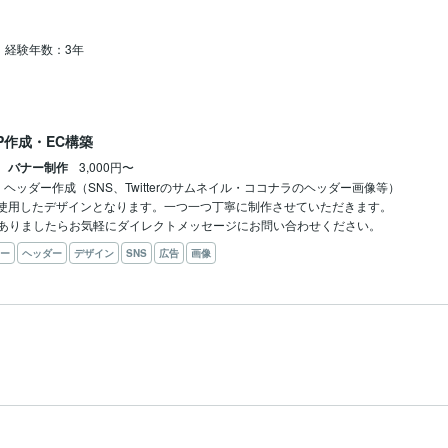
経験年数：3年
P作成・EC構築
ン バナー制作
3,000円〜
ヘッダー作成（SNS、Twitterのサムネイル・ココナラのヘッダー画像等）

opを使用したデザインとなります。一つ一つ丁寧に制作させていただきます。

ありましたらお気軽にダイレクトメッセージにお問い合わせください。
ー
ヘッダー
デザイン
SNS
広告
画像