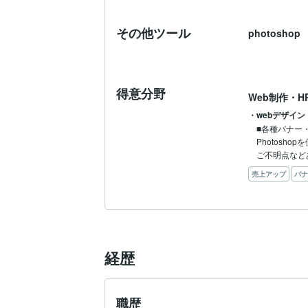
その他ツール
photoshop
得意分野
Web制作・H
・webデザイ
■各種バナー・
Photosh
ご不明点など
売上アップ
バナ
経歴
職歴