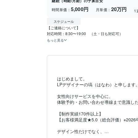
継続（時給/月給）の予算目安
5,000円
20万円
時間単価：
月単価：
1
スケジュール
【ご連絡について】

もっと見る
はじめまして。

LPデザイナーの塙（はなわ）と申します。
女性向けサービスを中心に、

体験予約・お問い合わせ導線まで意識した
【制作実績170件以上】

【お客様満足度★5.0（総合評価）※2026
デザイン性だけでなく、

反応率を意識した流れまで整えます。
