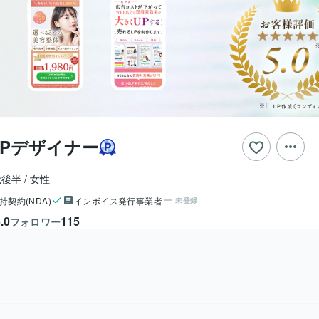
LPデザイナー
代後半
女性
持契約(NDA)
インボイス発行事業者
未登録
.0
115
フォロワー