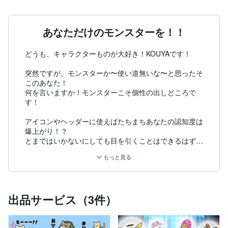
あなただけのモンスターを！！
どうも、キャラクターものが大好き！KOUYAです！

突然ですが、モンスターか〜使い道無いな〜と思ったそ
このあなた！

何を言いますか！モンスターこそ個性の出しどころで
す！

アイコンやヘッダーに使えばたちまちあなたの認知度は
爆上がり！？

とまではいかないにしても目を引くことはできるはず！

もっと見る
一緒にオリジナルモンスターを作ってみませんか？

気になった方はお気軽にご相談ください！

僕もあなたもまだ知らない新しい出会いに向けて、レッ
ツゴー！！
出品サービス（3件）