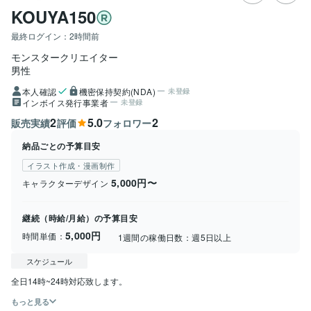
KOUYA150
最終ログイン：
2時間前
モンスタークリエイター
男性
本人確認
機密保持契約(NDA)
未登録
インボイス発行事業者
未登録
2
5.0
2
販売実績
評価
フォロワー
納品ごとの予算目安
イラスト作成・漫画制作
5,000円〜
キャラクターデザイン
継続（時給/月給）の予算目安
5,000円
時間単価：
1週間の稼働日数：
週5日以上
スケジュール
もっと見る