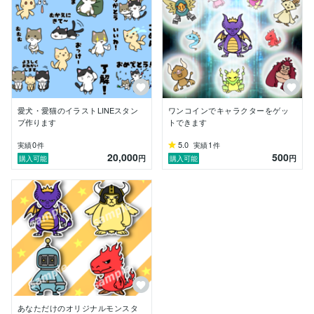
愛犬・愛猫のイラストLINEスタン
ワンコインでキャラクターをゲッ
プ作ります
トできます
0
5.0
1
実績
件
実績
件
20,000
500
円
円
購入可能
購入可能
あなただけのオリジナルモンスタ