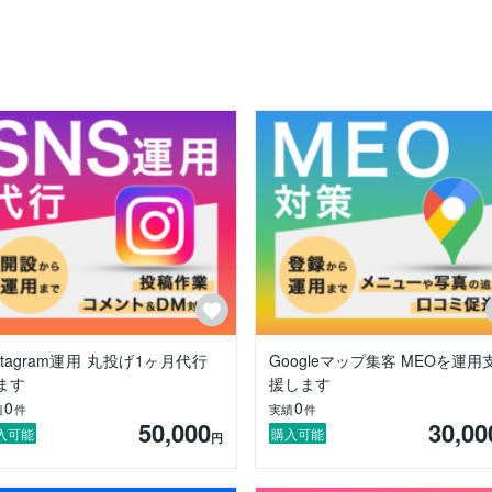
ただけるよう、

り添いながらサポートします。

営（5年）

広告・SNS・SEO・LINE）、

5年間運営しています。

mazonベストセラー1位を獲得。

を担当。

した。

nstagram運用 丸投げ1ヶ月代行
Googleマップ集客 MEOを運用
ます
援します
0
0
績
件
実績
件
から見積・施工まで一貫して管理。

50,000
30,00
実現しました。

入可能
購入可能
円