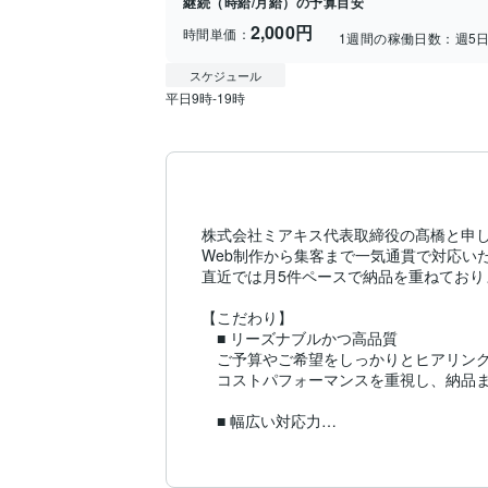
継続（時給/月給）の予算目安
2,000円
時間単価：
1週間の稼働日数：
週5
スケジュール
平日9時-19時
株式会社ミアキス代表取締役の髙橋と申し
Web制作から集客まで一気通貫で対応いた
直近では月5件ペースで納品を重ねておりま
【こだわり】

　■ リーズナブルかつ高品質

　ご予算やご希望をしっかりとヒアリング
　コストパフォーマンスを重視し、納品ま
　■ 幅広い対応力

　企画・構成から制作全体の監修まで対応
　ホームページ・LPのデザイン制作から

　ECサイト構築、Web&SNSマーケティ