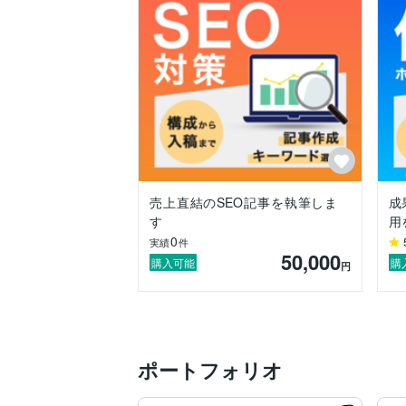
　フィリピンへの英語留学、世界一周を経
　20カ国30都市以上を旅した海外経験が
　フットワークと対応性は自他ともに定評
【実績】

　■ ネットショップ事業

　・Amazonベストセラー1位

　・フリーマガジンのPoco'ceにてベスト
【受賞】

　埼玉を代表する企業100選（2026年）に
売上直結のSEO記事を執筆しま
成
売上・利益重視の経営者目線を大切に、

す
用
頼れるビジネスパートナーとして伴走をお
0
実績
件
50,000
【可能な業務】

購入可能
購
円
　・ホームページ、LP制作（WordPress／S
　・ECサイトの制作、集客支援

　・レスポンシブ対応

　・ホームページの修正、保守管理

　・サーバー導入支援

ポートフォリオ
　・SEO、MEO対策

　・SNS広告運用
