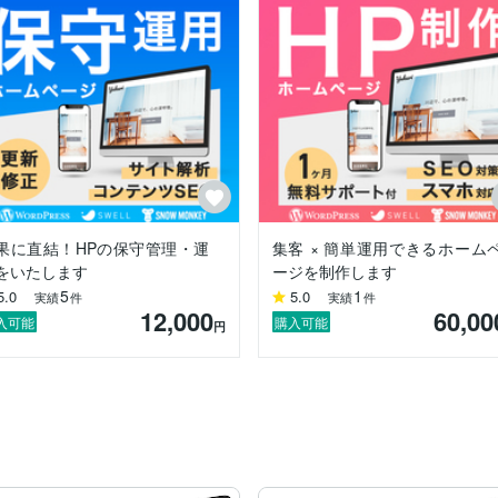
験。

あります。

があります。

バイ受賞

選出

果に直結！HPの保守管理・運
集客 × 簡単運用できるホーム
をいたします
ージを制作します
約束します。

5
1
5.0
5.0
実績
件
実績
件
12,000
60,00
入可能
購入可能
円
TUDIO／WIX)
