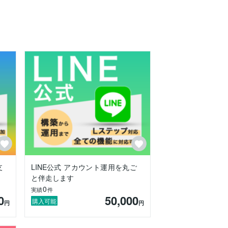
支
LINE公式 アカウント運用を丸ご
と伴走します
0
実績
件
0
50,000
購入可能
円
円