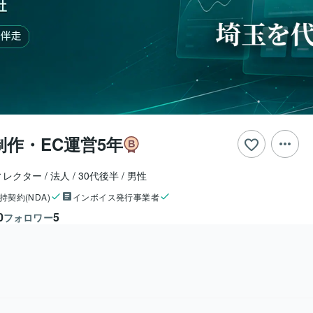
制作・EC運営5年
ィレクター
法人
30代後半
男性
持契約(NDA)
インボイス発行事業者
0
5
フォロワー