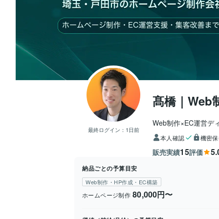
髙橋｜Web
Web制作×EC運営デ
最終ログイン：
1日前
本人確認
機密保
15
5.
販売実績
評価
納品ごとの予算目安
Web制作・HP作成・EC構築
80,000円〜
ホームページ制作