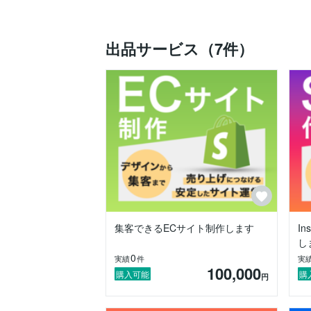
　■ 柔軟かつ丁寧な対応

　Webに不慣れな方にも安心してご依頼い
出品サービス（7件）
　わかりやすい説明を心がけ、ご要望に寄
【プロフィール】

　-独立後-

　■ サイト制作・集客・ネットショップ運
　WEB事業においては、サイト制作、集客（
　および自社ブランドのネットショップを
　LP制作から集客まで一気通貫で対応し、A
　-独立前-

　■ 建設会社勤務（3年）

　マンションの大規模修繕現場で施工管理
　安全管理と品質向上を徹底し、

　工期順守・顧客満足度の向上に貢献しま
集客できるECサイト制作します
I
し
　■ 東京都庁勤務（3年）

0
実績
件
実
　日本最大級の卸売市場の改修工事を設計
100,000
　公共施設の利便性向上とコスト最適化を
購入可能
購
円
　■ 英語留学・世界一周経験
