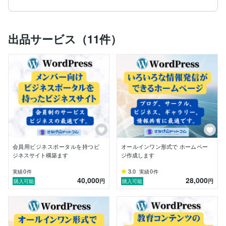
ショッピングサイト、ビジネスサイト、予約サイト、レ
ンタルサイト、教育サイトなどのひながたを準備して、
低コストで高機能・高品質の本格的なWEBサイトを皆
出品サービス（11件）
様にご提供いたします。

機能追加や機能の組み合わせもお客様のご要望に応じて
自由に行えます。　スマホ対応、SEO対応なども含ま
れています。

お客様の準備は本といりません。オールインワンでWE
Bサイトを開発いたします。

構築後はお客様が運営できるようにスキルトレーニング
も含まれています。

是非、さなげ山ドットコムであらたなWEBサイトの構
会員用ビジネスポータルを持つビ
オールインワン形式で ホームペー
築をご検討ください。
ジネスサイト構築ます
ジ作成します
0
3.0
0
実績
件
実績
件
40,000
28,000
円
円
購入可能
購入可能