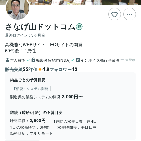
さなげ山ドットコム
最終ログイン：
3ヶ月前
高機能なWEBサイト・ECサイトの開発
60代後半
男性
本人確認
機密保持契約(NDA)
インボイス発行事業者
未登録
22
4.9
12
販売実績
評価
フォロワー
納品ごとの予算目安
IT相談・システム開発
3,000円〜
製造業の業務システムの開発
継続（時給/月給）の予算目安
2,500円
時間単価：
1週間の稼働日数：
週4日
1日の稼働時間：
3時間
稼働時間帯：
平日日中
勤務場所：
フルリモート