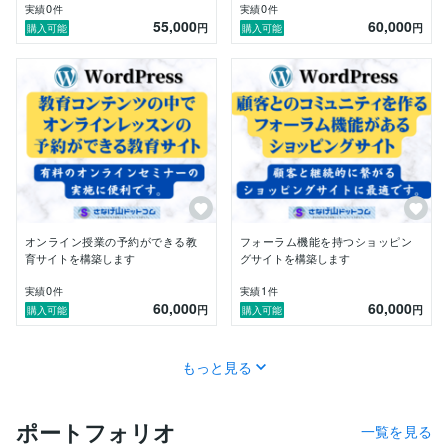
0
0
実績
件
実績
件
55,000
60,000
円
円
購入可能
購入可能
オンライン授業の予約ができる教
フォーラム機能を持つショッピン
育サイトを構築します
グサイトを構築します
0
1
実績
件
実績
件
60,000
60,000
円
円
購入可能
購入可能
もっと見る
ポートフォリオ
一覧を見る