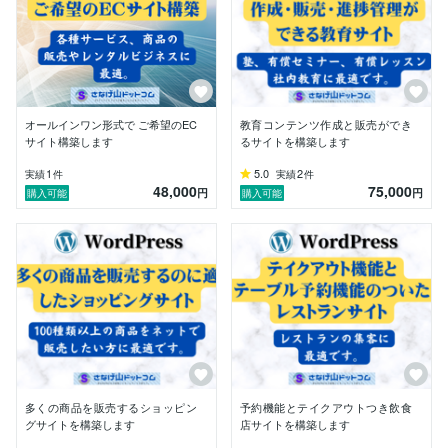
オールインワン形式で ご希望のEC
教育コンテンツ作成と販売ができ
サイト構築します
るサイトを構築します
1
5.0
2
実績
件
実績
件
48,000
75,000
円
円
購入可能
購入可能
多くの商品を販売するショッピン
予約機能とテイクアウトつき飲食
グサイトを構築します
店サイトを構築します