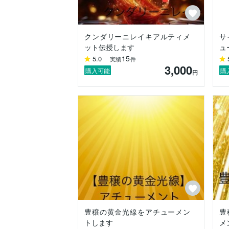
クンダリーニレイキアルティメ
サ
ット伝授します
ュ
15
5.0
実績
件
3,000
購入可能
購
円
豊穣の黄金光線をアチューメン
豊
トします
メ