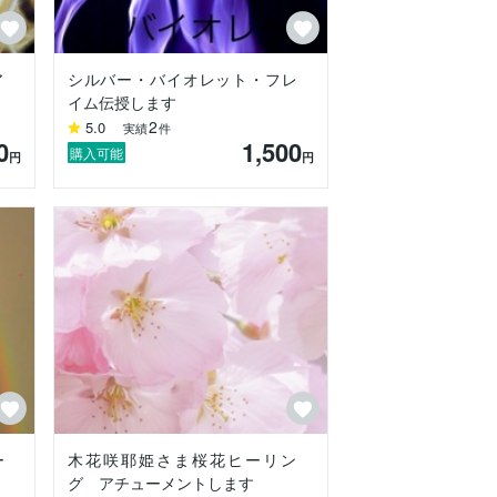
ア
シルバー・バイオレット・フレ
イム伝授します
2
5.0
実績
件
0
1,500
購入可能
円
円
ー
木花咲耶姫さま桜花ヒーリン
グ アチューメントします