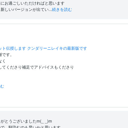
にお過ごしいただければと思います

新しいバージョンが出てい...
続きを読む
ット伝授します クンダリーニレイキの最新版です
です。

く

してくださり補足でアドバイスもくださり

読む
とうございましたm(_ _)m

で、馴染むのも早いかと思います
