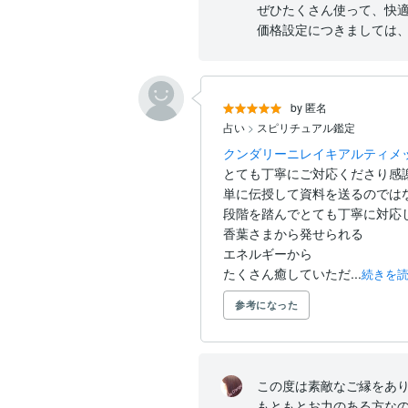
ぜひたくさん使って、快適
価格設定につきましては、
by 匿名
占い
>
スピリチュアル鑑定
クンダリーニレイキアルティメ
とても丁寧にご対応くださり感謝
単に伝授して資料を送るのではな
段階を踏んでとても丁寧に対応
香葉さまから発せられる

エネルギーから

たくさん癒していただ...
続きを
参考になった
この度は素敵なご縁をありが
もともとお力のある方なの