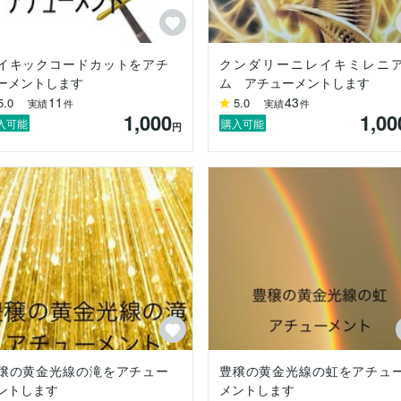
イキックコードカットをアチ
クンダリーニレイキミレニ
ーメントします
ム アチューメントします
11
43
5.0
5.0
実績
件
実績
件
1,000
1,00
入可能
購入可能
円
穣の黄金光線の滝をアチュー
豊穣の黄金光線の虹をアチュ
ントします
メントします