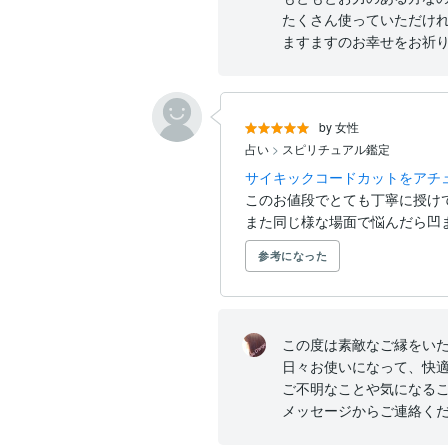
たくさん使っていただけれ
ますますのお幸せをお祈り
by 女性
占い
>
スピリチュアル鑑定
サイキックコードカットをアチ
このお値段でとても丁寧に授けて
また同じ様な場面で悩んだら凹
参考になった
この度は素敵なご縁をいた
日々お使いになって、快適
ご不明なことや気になるこ
メッセージからご連絡くだ