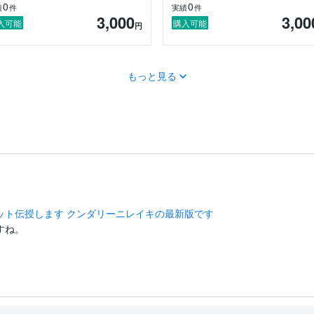
0
0
績
件
実績
件
3,000
3,00
入可能
購入可能
円
もっと見る
ット伝授します クンダリーニレイキの最新版です