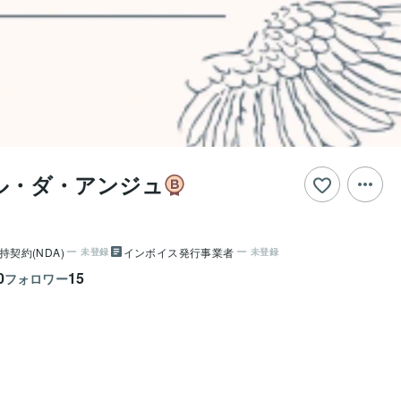
ル・ダ・アンジュ
持契約(NDA)
インボイス発行事業者
未登録
未登録
0
15
フォロワー