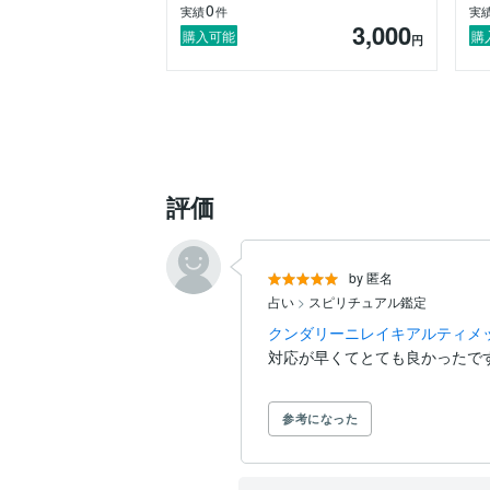
0
実績
件
実
3,000
購入可能
購
円
評価
by 匿名
占い
>
スピリチュアル鑑定
クンダリーニレイキアルティメ
参考になった