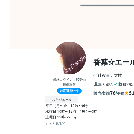
香葉☆エー
会社役員
女性
最終ログイン：
55分前
本人確認
機密保
稼働状況
対応可能です
76
5.
販売実績
評価
スケジュール
平日（月〜金）19時〜0時

水曜日 10時〜12時、19時〜0時

土曜日 12時〜23時
もっと見る