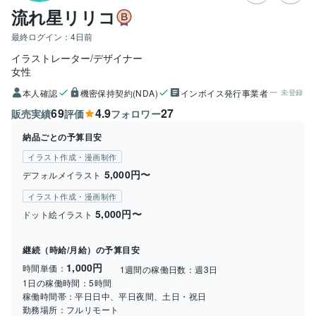
流れ星リリコ
最終ログイン：
4日前
イラストレーター/デザイナー
女性
本人確認
機密保持契約(NDA)
インボイス発行事業者
未登録
69
4.9
27
販売実績
評価
フォロワー
納品ごとの予算目安
イラスト作成・漫画制作
5,000円〜
デフォルメイラスト
イラスト作成・漫画制作
5,000円〜
ドット絵イラスト
継続（時給/月給）の予算目安
1,000円
時間単価：
1週間の稼働日数：
週3日
1日の稼働時間：
5時間
稼働時間帯：
平日日中、平日夜間、土日・祝日
勤務場所：
フルリモート