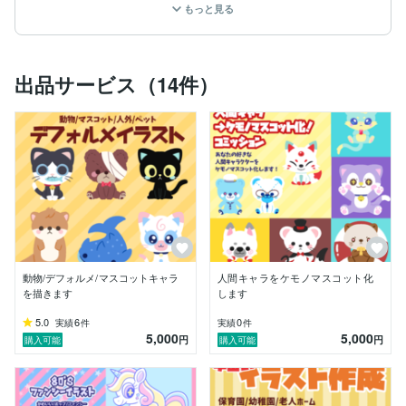
もっと見る
お気軽にメッセージください！

お見積り、ご相談は無料です。

ご予算、ご不明点等ありましたらお気軽にメッセージを
出品サービス（14件）
くださいませ！

ご提案とても嬉しいです。柔軟に対応したいと思いま
す。

ご注意点

音信不通の方、こちらからのメッセージにご返信がない
方

例

○○日までに返信しますと言った後、期日までに返信が
なかったり、音信不通になる

音信不通になる、マナー違反者の案件が多いので、こち
動物/デフォルメ/マスコットキャラ
人間キャラをケモノマスコット化
らが定めた期日までにご返信がない方からのご依頼はト
を描きます
します
ラブル防止のため受け付けません。ご了承ください。

また購入後のキャンセルはお受けできません。
5.0
6
0
実績
件
実績
件
5,000
5,000
円
円
購入可能
購入可能