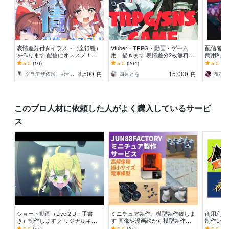
表情差分付きイラスト（全行程）
Vtuber・TRPG・動画・ゲーム
配信者様
を作ります 配信にオススメ！演
用 描きます 表情差分2枚無料付
商用利用
出に合わせたイラストを全行程お
き（腰上～全身制作の場合）
さい
5.0
(10)
5.0
(204)
5.0
(20
作りします！
8,500
15,000
グラデザ依頼 ※活動名（グラデザねっこ）
四月とを
湖花 
円
円
このプロ人材に依頼した人がよく購入しているサービ
ス
ショート動画（Live２D・手書
ミニチュア製作、模型製作致しま
商用利用
き）制作します オリジナルキャ
す 画像や漫画絵から模型製作致
制作いた
ラクターを動かしてみませんか？
します！！
ェクトで
5.0
(44)
5.0
(34)
5.0
(13