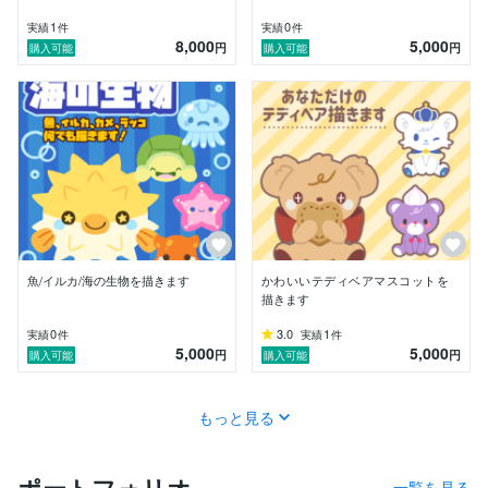
1
0
実績
件
実績
件
8,000
5,000
円
円
購入可能
購入可能
魚/イルカ/海の生物を描きます
かわいいテディベアマスコットを
描きます
0
3.0
1
実績
件
実績
件
5,000
5,000
円
円
購入可能
購入可能
もっと見る
ポートフォリオ
一覧を見る