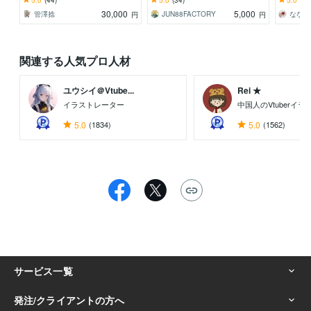
一週間納
30,000
5,000
管澤捻
JUN88FACTORY
ななむ
円
円
関連する人気プロ人材
ユウシイ＠Vtube...
Rei ★
イラストレーター
中国人のVtuberイ
5.0
(1834)
5.0
(1562)