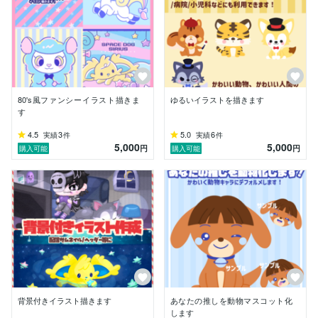
80's風ファンシーイラスト描きま
ゆるいイラストを描きます
す
4.5
3
5.0
6
実績
件
実績
件
5,000
5,000
円
円
購入可能
購入可能
背景付きイラスト描きます
あなたの推しを動物マスコット化
します