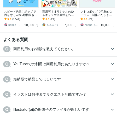
スピード納品！ポップで
商用可！オリジナルのゆ
レトロポップで印象的な
目を惹く人物×動物描きま
るキャラや似顔絵を作成
イラスト制作いたします
す 挿絵・動画・グッズな
します ゆるい・かわい
主線なし×鮮やかな配色
5.0
(1341)
5.0
(21)
5.0
(21)
ど鮮やかな配色で個性を
い・脱力・シンプル！キ
で、アイコン・グッズで
10,000
7,000
10,000
出したい方へ
ャラデザも大歓迎です！
個性をだします
hoppe（ほっぺ）
ちるみとら
hoppe（ほっぺ）
円
円
円
よくある質問
商用利用のお値段を教えてください。
YouTubeでの利用は商用利用にあたりますか？
短納期で納品してほしいです
イラストは何件までリクエスト可能ですか？
Illustrator(ai)の拡張子のファイルが欲しいです