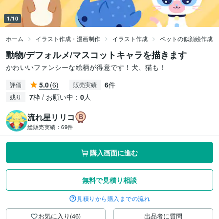
1/10
ホーム
イラスト作成・漫画制作
イラスト作成
ペットの似顔絵作成
動物/デフォルメ/マスコットキャラを描きます
かわいいファンシーな絵柄が得意です！犬、猫も！
5.0
(6)
6
件
評価
販売実績
7
枠 / お願い中：
0
人
残り
流れ星リリコ
総販売実績：
69件
購入画面に進む
無料で見積り相談
見積りから購入までの流れ
お気に入り(46)
出品者に質問