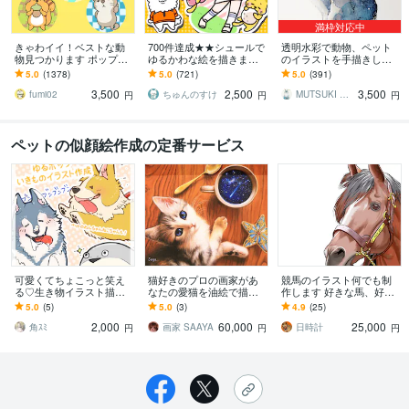
満枠対応中
きゃわイイ！ベストな動
700件達成★★シュールで
透明水彩で動物、ペット
物見つかります ポップな
ゆるかわな絵を描きます
のイラストを手描きしま
アニマ～ルたちはおまか
小物無料・修正無制限！
す 手描きの水彩画のイラ
5.0
(1378)
5.0
(721)
5.0
(391)
せください！
いろんな表情はお任せく
スト原画を、ご自宅やプ
3,500
2,500
3,500
ださい！
レゼント用に
fumi02
ちゅんのすけ
MUTSUKI watercolor
円
円
円
ペットの似顔絵作成の定番サービス
可愛くてちょこっと笑え
猫好きのプロの画家があ
競馬のイラスト何でも制
る♡生き物イラスト描き
なたの愛猫を油絵で描き
作します 好きな馬、好き
ます 商用◎ アイコンやグ
ます 世界一可愛い愛猫チ
な騎手、好きなレース、
5.0
(5)
5.0
(3)
4.9
(25)
ッズ、思い出にぜひ✨
ャンをアート世界の主役
どんな依頼でも制作OK！
2,000
60,000
25,000
として描きます
角ｽﾐ
画家 SAAYA
日時計
円
円
円