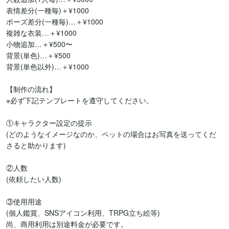
表情差分(一種毎)＋¥1000

ポーズ差分(一種毎)…＋¥1000

複雑な衣装…＋¥1000

小物追加…＋¥500〜

背景(単色)…＋¥500

背景(単色以外)…＋¥1000

【制作の流れ】

※必ず下記テンプレートを遵守してください。

①キャラクター設定の提示

(どのようなイメージなのか、ペットの場合はお写真を送ってくだ
さると助かります)

②人数

(依頼したい人数)

③使用用途

(個人鑑賞、SNSアイコン利用、TRPG立ち絵等)

尚、商用利用は別途料金が必要です。
