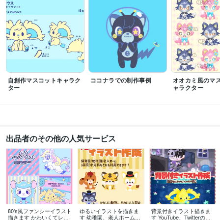
イラスト
自創作マスコットキャラク
ココナラでの制作事例
オオカミ風のマ
ター
ャラクター
出品者のその他の人気サービス
80's風ファンシーイラスト
ゆるいイラストを描きま
背景付きイラスト描きま
描きます かわいくてレト
す 幼稚園、老人ホーム、
す YouTube、Twitterのヘ