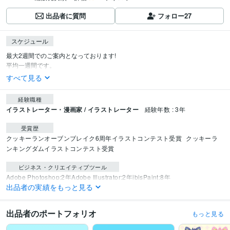
出品者に質問
フォロー
27
スケジュール
最大2週間でのご案内となっております!

平均一週間です。
すべて見る
経験職種
イラストレーター・漫画家 / イラストレーター
経験年数 : 3年
受賞歴
クッキーランオーブンブレイク6周年イラストコンテスト受賞
クッキーラ
ンキングダムイラストコンテスト受賞
ビジネス・クリエイティブツール
Adobe Photoshop:2年
Adobe Illustrator:2年
ibisPaint:8年
出品者の実績をもっと見る
得意分野
イラスト作成・漫画制作
デフォルメイラスト
出品者のポートフォリオ
もっと見る
イラスト
イラスト作成・漫画制作
ドット絵イラスト