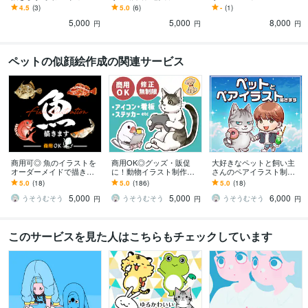
ロポップなイラスト得意
病院、知育アプリにも！
ッダーなどに！
4.5
(3)
5.0
(6)
-
(1)
です！
5,000
5,000
8,000
円
円
円
ペットの似顔絵作成の関連サービス
商用可◎ 魚のイラストを
商用OK◎グッズ・販促
大好きなペットと飼い主
オーダーメイドで描きま
に！動物イラスト制作し
さんのペアイラスト制作
す シンプルさが使いやす
ます アイコン・ロゴ・ス
します ずっと残る思い出
5.0
(18)
5.0
(186)
5.0
(18)
い◎ステッカー・アイコ
テッカーなど用途から丁
として丁寧にお描きしま
5,000
5,000
6,000
ン・グッズなどに
寧にヒアリングします
す！グッズやアイコンに
うそうむそう
うそうむそう
うそうむそう
円
円
円
このサービスを見た人はこちらもチェックしています