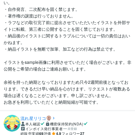
い。

・自作発言、二次配布を固く禁じます。

・著作権の譲渡は行っておりません。

・ラフなどの取引完了前に提出させていただいたイラストを外部サ
イトに転載、第三者に公開することを固く禁じております。

・納品後のイラストに関するトラブルについては一切の責任はおい
かねます。

・納品イラストを無断で加筆、加工などの行為は禁止です。

イラストをsample画像に利用させていただく場合がございます。非
公開をご希望の場合はご連絡お願いします。

余裕を持った納期となっておりますため只今2週間前後となってお
ります。できるだけ早い納品を心がけます。リクエストが複数ある
場合は遅くなることがございます。申し訳ございません。

流れ星リリコ
本人確認
機密保持契約(NDA)
インボイス発行事業者
未登録
総販売実績
69
評価
4.9
フォロワー
27