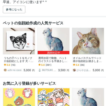
早速、アイコンに使います^ ^
参考になった
ペットの似顔絵作成の人気サービス
満枠対応中
うちの子ペットをモノク
透明水彩で動物、ペット
オイルパステルでペット
ロ似顔絵にします 犬・猫
のイラストを手描きしま
画や似顔絵お描きします
のお写真をシンプルでお
す 手描きの水彩画のイラ
色鉛筆とオイルパステル
5.0
(16)
5.0
(391)
5.0
(36)
しゃれなモノクロイラス
スト原画を、ご自宅やプ
で温かい色合を表現。プ
5,000
3,500
5,000
トに
レゼント用に
レゼントにぜひ
uchi no coco
MUTSUKI watercolor
ひらやまあやこ
円
円
円
お気に入り登録が多いサービス