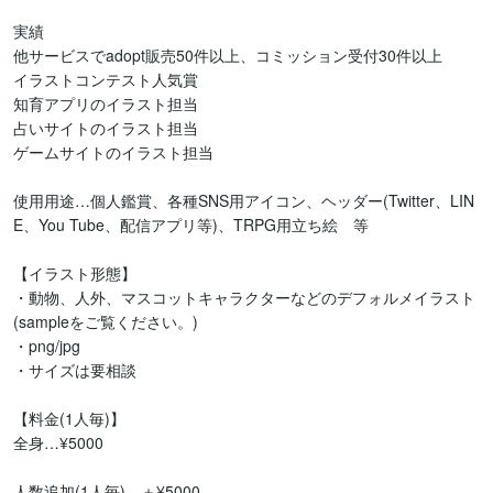
実績

他サービスでadopt販売50件以上、コミッション受付30件以上

イラストコンテスト人気賞

知育アプリのイラスト担当

占いサイトのイラスト担当

ゲームサイトのイラスト担当

使用用途…個人鑑賞、各種SNS用アイコン、ヘッダー(Twitter、LIN
E、You Tube、配信アプリ等)、TRPG用立ち絵　等

【イラスト形態】

・動物、人外、マスコットキャラクターなどのデフォルメイラスト

(sampleをご覧ください。)

・png/jpg

・サイズは要相談

【料金(1人毎)】

全身…¥5000

人数追加(1人毎)…＋¥5000
