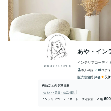
あや・イン
インテリアコーディ
最終ログイン：
22日前
本人確認
機密保
3
5.0
販売実績
評価
納品ごとの予算目安
住まい・美容・生活相談
50
インテリアコーディネート・住宅設計・収納