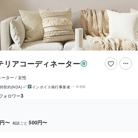
テリアコーディネーター
ネーター
女性
持契約(NDA)
インボイス発行事業者
未登録
3
フォロワー
0円〜
500円〜
相談ごと