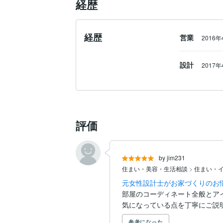
経歴
経歴
営業
2016
設計
2017
評価
by jim231
住まい・美容・生活相談
>
住まい・
元女性設計士がお家づくりのお
部屋のコーディネート全般とア
気になっている点を丁寧にご説
参考になった