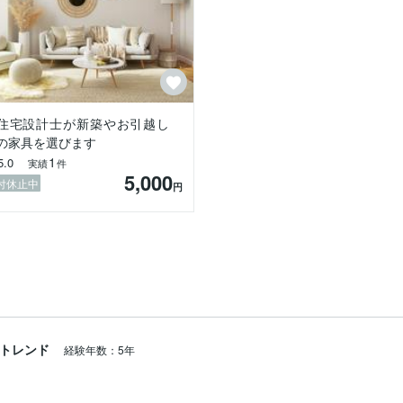
住宅設計士が新築やお引越し
の家具を選びます
1
5.0
実績
件
5,000
付休止中
円
キトレンド
経験年数：5年