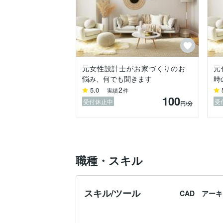
元女性設計士がお家づくりのお
元
悩み、何でも聞きます
時
2
5.0
実績
件
100
受付休止中
受
円
/分
職種・スキル
スキル/ツール
CAD アー