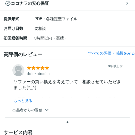
ココナラの安心保証
提供形式
PDF・各種定型ファイル
お届け日数
要相談
初回返答時間
3時間以内（実績）
すべての評価・感想をみる
高評価のレビュー
3年以上前
dotekabocha
ソファーの買い換えを考えていて、相談させていただき
ました(^_^)
お世話になっていたコーディネーターさんが、お休み
もっと見る
さ...
出品者からの返信
サービス内容