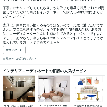
丁寧にヒヤリングしてくださり、やり取りも素早く満足です(^^)d提
案していただいた商品もインターネットで購入しやすい物でありが
たかったです♪

家具は、簡単に買い換えるものではないので…失敗は避けたいです
よね。プロに相談するのが、安心でお得(*^^*)時間の余裕がある方
は、コーディネーターさんにお願いしてみるとすごくいいですよ♪
そして…あやさん、今なら破格のキャンペーン価格！どうしようか
迷われている方、おすすめですよ～♪
参考になった
出品者からの返信を読む
インテリアコーディネートの相談の人気サービス
プロが壁紙＋照明＋床材
インテリアのプロが理想
民泊専門！高稼働率を実