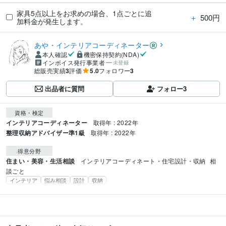
家具5点以上をお求めの場合、1点ごとに追
＋
500円
加料金が発生します。
あや・インテリアコーディネーター
本人確認
機密保持契約(NDA)
インボイス発行事業者
未登録
総販売実績
3
評価
5.0
フォロワー
3
出品者に質問
フォロー
3
資格・検定
インテリアコーディネーター
取得年 : 2022年
整理収納アドバイザー準1級
取得年 : 2022年
得意分野
住まい・美容・生活相談
インテリアコーディネート・住宅設計・収納
相
談ごと
インテリア
悩み相談
設計
収納