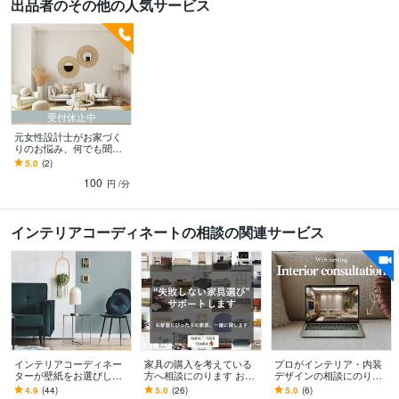
出品者のその他の人気サービス
受付休止中
元女性設計士がお家づく
りのお悩み、何でも聞き
ます マイホームブルーや
5.0
(2)
悩み事を聞きます
100
円
/分
インテリアコーディネートの相談の関連サービス
インテリアコーディネー
家具の購入を考えている
プロがインテリア・内装
ターが壁紙をお選びしま
方へ相談にのります お部
デザインの相談にのりま
す ☆壁紙（クロス）でお
屋にしっくりくる家具を
す インテリアのお困ごと
4.9
(44)
5.0
(26)
5.0
(6)
部屋の内装からイメージ
ピンポイントでアドバイ
お気軽にご相談ください♪