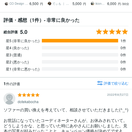
6,500
5,000
6,000
チェンジを叶えます
ス♪
CO Design Works
てぃも ｜ 家具配置プランナー
iicon_design
円
円
円
/30分
評価・感想（1件）- 非常に良かった
5.0
総合評価
星5 (非常に良かった)
1件
星4 (良かった)
0件
星3 (普通)
0件
星2 (悪かった)
0件
星1 (非常に悪かった)
0件
1
評価で絞り込む
件の評価
2022年8月27日
dotekabocha
ソファーの買い換えを考えていて、相談させていただきました(^_^)

お世話になっていたコーディネーターさんが、お休みされていて。
どうしようかな、と思っていた時にあやさんにお願いしました。見
本の写真が好みだったことと、キャンペーン価格が決めてです♪
