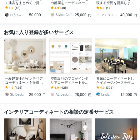
＋建具をまとめてご提案
の部屋をコーディネート
現する空間を提案します
します 一級建築士が床
します 現役インテリアコ
ゲスト満足度UP！民泊特
4.9
(13)
4.9
(48)
5.0
(1)
材・壁紙・建具・照明選
ーディネーターが3Dパー
化型インテリア選定＆家
50,000
25,000
40,000
びを品番・価格つきで提
ス付きで提案します
具リスト
おうちのアドバイザー ｉｕ建築企画
Styled Craft
アトリエ エディット
円
円
円
案
お気に入り登録が多いサービス
一級建築士がインテリア
空間設計のプロがインテ
素敵にコーディネートし
コーディネートを提供し
リアコーディネートをし
たイメージパースを作成
ます 誰でも相談しやすい
ます 平面プランと家具の
します プロのインテリア
4.9
(425)
4.9
(425)
4.9
(303)
価格で、お部屋作りのお
ご提案シート、家具購入
コーディネーターが理想
29,000
28,000
12,000
手伝い！
リストをご納品！
のお部屋作りをお手伝い
Ski Design
AL design studio
keiplan
円
円
円
インテリアコーディネートの相談の定番サービス