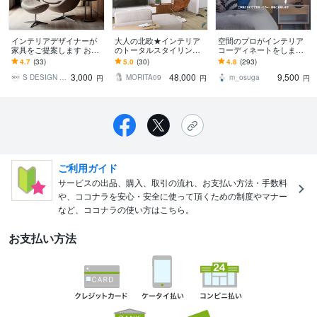
インテリアデザイナーが
大人の北欧★インテリア
空間のプロがインテリア
家具をご提案します お部
のトータルスタイリング
コーディネートをします 1
屋に合う家具をコメント
します ★センスアップし
部屋分、家具6点まで可能
4.7
(33)
5.0
(30)
4.8
(293)
をつけてご提案させて頂
たお部屋で、豊かな暮ら
♡理想の空間づくりをお
3,000
48,000
9,500
きます！
しを。
手伝いします
S DESIGN OFFICE
MORITA09
m_osuga
円
円
円
ご利用ガイド
サービスの出品、購入、取引の流れ、お支払い方法・手数料
や、ココナラを安心・安全に使って頂くための制度やマナー
など、ココナラの使い方はこちら。
お支払い方法