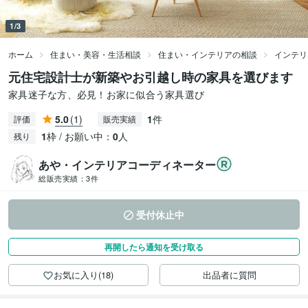
1/3
ホーム
住まい・美容・生活相談
住まい・インテリアの相談
インテリ
元住宅設計士が新築やお引越し時の家具を選びます
家具迷子な方、必見！お家に似合う家具選び
5.0
(1)
1
件
評価
販売実績
1
枠 / お願い中：
0
人
残り
あや・インテリアコーディネーター
総販売実績：
3件
受付休止中
再開したら通知を受け取る
お気に入り(18)
出品者に質問