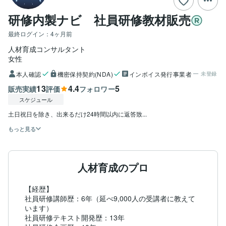
研修内製ナビ 社員研修教材販売
最終ログイン：
4ヶ月前
人材育成コンサルタント
女性
本人確認
機密保持契約(NDA)
インボイス発行事業者
未登録
13
4.4
5
販売実績
評価
フォロワー
スケジュール
土日祝日を除き、出来るだけ24時間以内に返答致...
もっと見る
人材育成のプロ
【経歴】

社員研修講師歴：6年（延べ9,000人の受講者に教えて
います）

社員研修テキスト開発歴：13年
