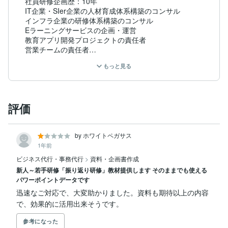
社員研修企画歴：10年

IT企業・SIer企業の人材育成体系構築のコンサル

インフラ企業の研修体系構築のコンサル

Eラーニングサービスの企画・運営

教育アプリ開発プロジェクトの責任者

営業チームの責任者

人事系専門雑誌への連載（テーマ：新入社員教育）

もっと見る
人事カンファレンスへの登壇（テーマ：内定者教育）　
など

これまで数多くの新入社員・若手社員・中堅社員・管理
評価
職向けに、研修サービス及び人事領域でのコンサルティ
ングなど幅広いサービスを提供してきました。そこでの
経験を活かしたサービスをご提供いたします。
by ホワイトペガサス
1年前
ビジネス代行・事務代行
>
資料・企画書作成
新人～若手研修「振り返り研修」教材提供します そのままでも使える
パワーポイントデータです
迅速なご対応で、大変助かりました。資料も期待以上の内容
で、効果的に活用出来そうです。
参考になった