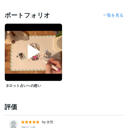
https://coconala.com/blogs/2886458/221659
ポートフォリオ
一覧を見る
https://coconala.com/blogs/2886458/221664
https://coconala.com/blogs/2886458/221670
https://coconala.com/blogs/2886458/221671
https://coconala.com/blogs/2886458/221672
タロット占いへの想い
https://coconala.com/blogs/2886458/221673
評価
❁.｡.:*:.｡.✽.｡.:*:.｡.❁.｡

気分転換や、

誰かとの話題のきっかけ、

by 女性
スケジュールの調整、

3年以上前