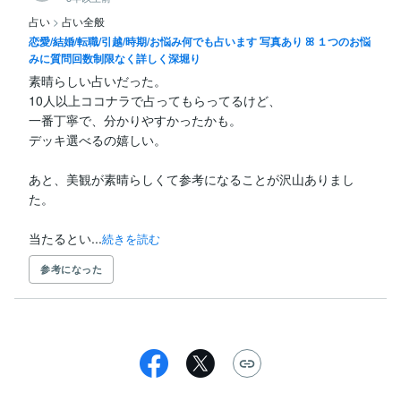
意見のすり合わせの潤滑油など、

占い
>
占い全般
生活へ彩りを添える手助けになれば幸いです⸜(´ ˘ `∗)⸝
恋愛/結婚/転職/引越/時期/お悩み何でも占います 写真あり ꕤ １つのお悩
みに質問回数制限なく詳しく深堀り
素晴らしい占いだった。

10人以上ココナラで占ってもらってるけど、

一番丁寧で、分かりやすかったかも。

デッキ選べるの嬉しい。

あと、美観が素晴らしくて参考になることが沢山ありまし
た。

当たるとい...
続きを読む
参考になった