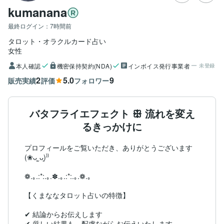
kumanana
最終ログイン：
7時間前
タロット・オラクルカード占い
女性
本人確認
機密保持契約(NDA)
インボイス発行事業者
未登録
2
5.0
9
販売実績
評価
フォロワー
バタフライエフェクト ꕥ 流れを変え
るきっかけに
プロフィールをご覧いただき、ありがとうございます
(❀ᴗ͈ˬᴗ͈)⁾⁾

❁.｡.:*:.｡.✽.｡.:*:.｡.❁.｡

【くまななタロット占いの特徴】

✔︎ 結論からお伝えします

✔︎ 厳しい結果も、配慮ながらお伝えいたします
