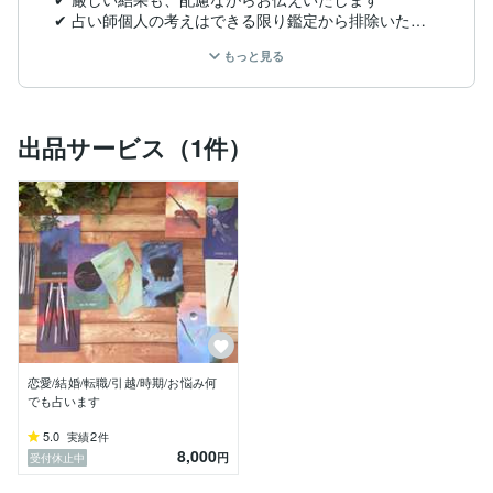
✔︎ 占い師個人の考えはできる限り鑑定から排除いたし
ます

もっと見る
✔︎ ３種類の入口をご用意しております

　・A　エンタメ（楽しい気分に）

　・B　エンタメ（スパッと辛口）

出品サービス（1件）
　・C　心理相談（話したい方、占いジプシーの方、お
悩みを根本から解決したい方、内面の気付き重視　※凝
っている部分をほぐすには、不快感や痛みを感じる場合
もあります。時間差で効くことも多いです）

https://coconala.com/blogs/2886458/175867
❁.｡.:*:.｡.✽.｡.:*:.｡.❁.｡

【読んでも読まなくてもよいやつ】

恋愛/結婚/転職/引越/時期/お悩み何
でも占います
https://coconala.com/blogs/2886458/200011
5.0
2
実績
件
8,000
円
受付休止中
https://coconala.com/blogs/2886458/221654