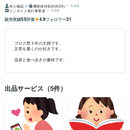
本人確認
機密保持契約(NDA)
未登録
インボイス発行事業者
未登録
55
4.9
31
販売実績
評価
フォロワー
ブログ歴３年の主婦です。

文章を書くのが好きです。

温泉と食べ歩きが趣味です。
出品サービス（5件）