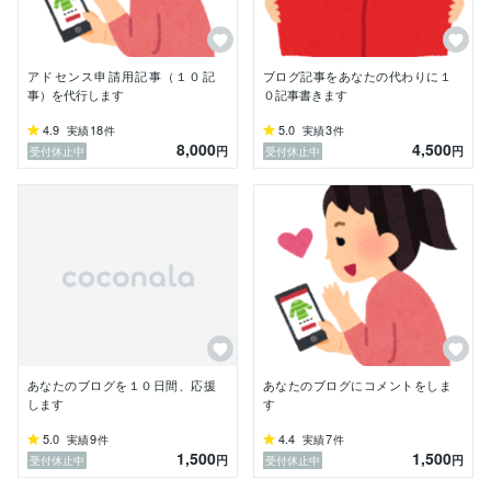
アドセンス申請用記事（１０記
ブログ記事をあなたの代わりに１
事）を代行します
０記事書きます
4.9
18
5.0
3
実績
件
実績
件
8,000
4,500
円
円
受付休止中
受付休止中
あなたのブログを１０日間、応援
あなたのブログにコメントをしま
します
す
5.0
9
4.4
7
実績
件
実績
件
1,500
1,500
円
円
受付休止中
受付休止中