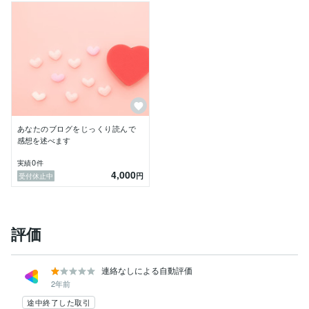
あなたのブログをじっくり読んで
感想を述べます
0
実績
件
4,000
円
受付休止中
評価
連絡なしによる自動評価
2年前
途中終了した取引