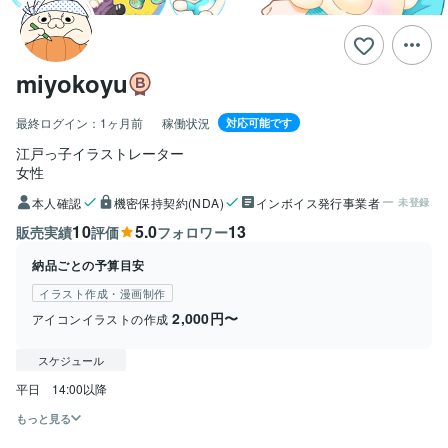
miyokoyu
最終ログイン：
1ヶ月前
稼働状況
対応可能です
江戸っ子イラストレーター
女性
本人確認
機密保持契約(NDA)
インボイス発行事業者
未登録
10
5.0
13
販売実績
評価
フォロワー
納品ごとの予算目安
イラスト作成・漫画制作
2,000円〜
アイコンイラストの作成
スケジュール
平日　14:00以降
もっと見る