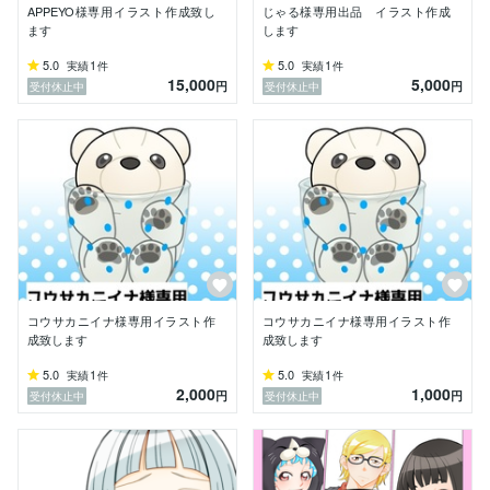
APPEYO様専用イラスト作成致し
じゃる様専用出品 イラスト作成
ます
します
5.0
1
5.0
1
実績
件
実績
件
15,000
5,000
円
円
受付休止中
受付休止中
コウサカニイナ様専用イラスト作
コウサカニイナ様専用イラスト作
成致します
成致します
5.0
1
5.0
1
実績
件
実績
件
2,000
1,000
円
円
受付休止中
受付休止中