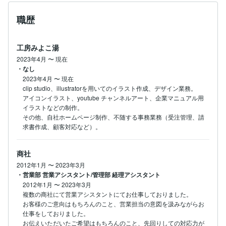
職歴
工房みよこ湯
2023年4月
〜
現在
・なし
2023年4月
〜
現在
clip studio、illustratorを用いてのイラスト作成、デザイン業務。

アイコンイラスト、youtube チャンネルアート、企業マニュアル用
イラストなどの制作。

その他、自社ホームページ制作、不随する事務業務（受注管理、請
求書作成、顧客対応など）。
商社
2012年1月
〜
2023年3月
・営業部 営業アシスタント/管理部 経理アシスタント
2012年1月
〜
2023年3月
複数の商社にて営業アシスタントにてお仕事しておりました。

お客様のご意向はもちろんのこと、営業担当の意図を汲みながらお
仕事をしておりました。

お伝えいただいたご希望はもちろんのこと、先回りしての対応力が