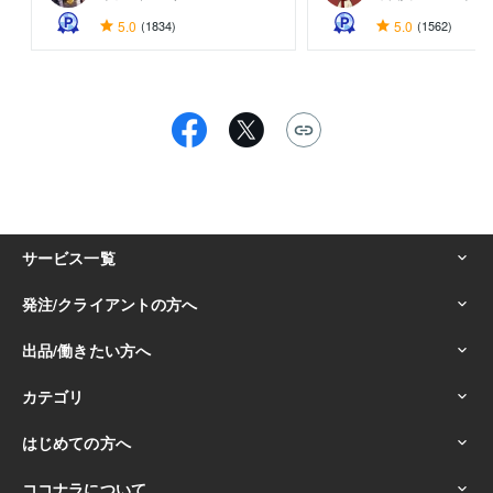
5.0
(1834)
5.0
(1562)