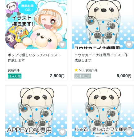
ポップで優しいタッチのイラスト
コウサカニイナ様専用イラスト作
作成します
成致します
0
5.0
1
実績
件
実績
件
2,500
5,000
円
円
購入可能
受付休止中