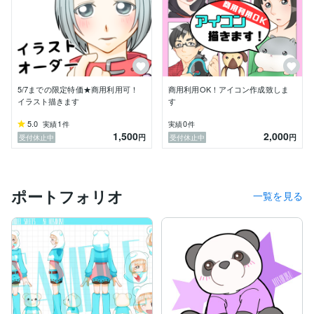
5/7までの限定特価★商用利用可！
商用利用OK！アイコン作成致しま
イラスト描きます
す
5.0
1
0
実績
件
実績
件
1,500
2,000
円
円
受付休止中
受付休止中
ポートフォリオ
一覧を見る