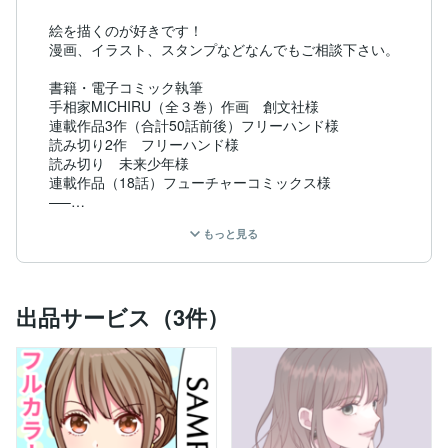
絵を描くのが好きです！

漫画、イラスト、スタンプなどなんでもご相談下さい。

書籍・電子コミック執筆

手相家MICHIRU（全３巻）作画　創文社様

連載作品3作（合計50話前後）フリーハンド様

読み切り2作　フリーハンド様

読み切り　未来少年様

連載作品（18話）フューチャーコミックス様

—–

スタンプ制作　スタンプファクトリー様、max様

もっと見る
イラスト・ロゴ制作、パッケージデザイン等　株式会社
フェアリュード様、さいおん様

書籍用イラストカット　スタディカンパニー様

企業ウェブページ用漫画　glovaria様、Theraive&Smile
出品サービス（3件）
様、くじら整体院様

求人冊子用漫画 合同会社AZ様、

動画用イラスト　公認会計士Takumi様、株式会社pamx
y様、エモーショナルストーリー様

琉球版茨姫ウェブ用漫画　特定非営利活動法人 和の心
様

ウェブ用漫画着色　水谷緑様
