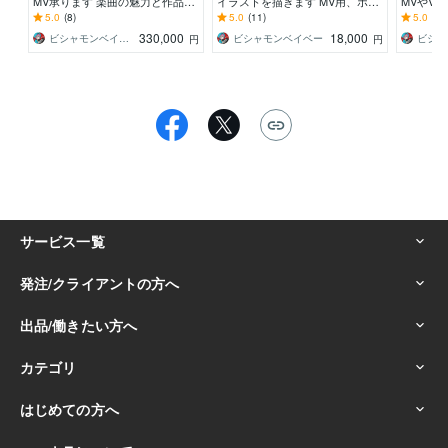
MV承ります 楽曲の魅力と作品性
イラストを描きます MV用、ボカ
MVやV
を引き出すアニメーションMVを
ロ用、ジャケット絵、アイコン等
テロップ
5.0
(8)
5.0
(11)
5.0
(45
制作します
にご活用ください！
になりま
330,000
18,000
ビシャモンベイベー
ビシャモンベイベー
ビシャ
円
円