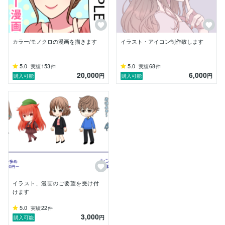
その他LP用漫画制作、音声作品イラストや個人受注、
ウェブ広告用の漫画など。

漫画家アシスタント等も経験あり。トーン仕上げ、線
画、着色なども承ります。
カラー/モノクロの漫画を描きます
イラスト・アイコン制作致します
5.0
153
5.0
68
実績
件
実績
件
20,000
6,000
円
円
購入可能
購入可能
イラスト、漫画のご要望を受け付
けます
5.0
22
実績
件
3,000
円
購入可能