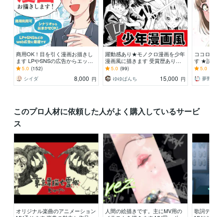
商用OK！目を引く漫画お描きし
躍動感あり★モノクロ漫画を少年
ココロに
ます LPやSNSの広告からエッセ
漫画風に描きます 受賞歴あり！
す ★読
イ、youtubeなど幅広く対応
躍動感が得意です！オリジナル漫
い！目に
5.0
(152)
5.0
(99)
5.0
(30
画を作りませんか？
す！★
8,000
15,000
シイダ
ゆゆぱんち
夢野ゆ
円
円
このプロ人材に依頼した人がよく購入しているサービ
ス
オリジナル楽曲のアニメーション
人間の絵描きです。主にMV用の
歌詞テロ