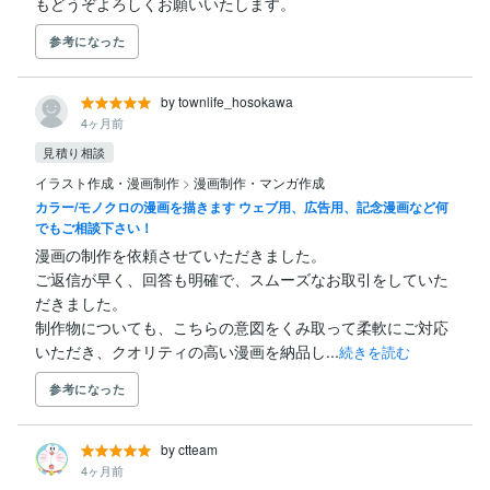
もどうぞよろしくお願いいたします。
参考になった
by townlife_hosokawa
4ヶ月前
見積り相談
イラスト作成・漫画制作
>
漫画制作・マンガ作成
カラー/モノクロの漫画を描きます ウェブ用、広告用、記念漫画など何
でもご相談下さい！
漫画の制作を依頼させていただきました。

ご返信が早く、回答も明確で、スムーズなお取引をしていた
だきました。

制作物についても、こちらの意図をくみ取って柔軟にご対応
いただき、クオリティの高い漫画を納品し...
続きを読む
参考になった
by ctteam
4ヶ月前