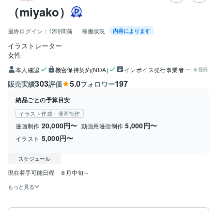
（miyako）
最終ログイン：
12時間前
稼働状況
内容によります
イラストレーター
女性
本人確認
機密保持契約(NDA)
インボイス発行事業者
未登録
303
5.0
197
販売実績
評価
フォロワー
納品ごとの予算目安
イラスト作成・漫画制作
20,000円〜
5,000円〜
漫画制作
動画用漫画制作
5,000円〜
イラスト
スケジュール
現在着手可能日程　８月中旬～
もっと見る