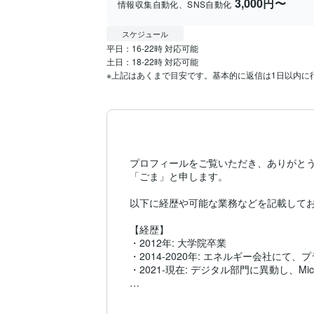
3,000円〜
情報収集自動化、SNS自動化
スケジュール
平日：16-22時 対応可能

土日：18-22時 対応可能

※上記はあくまで目安です。基本的に返信は1日以内に
プロフィールをご覧いただき、ありがとう
「ごま」と申します。

以下に経歴や可能な業務などを記載してお
【経歴】

・2012年: 大学院卒業

・2014-2020年: エネルギー会社にて
・2021-現在: デジタル部門に異動し、M
【可能な業務】

＜副業実績あり＞
