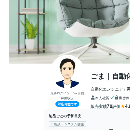
ごま｜自動
自動化エンジニア
最終ログイン：
5ヶ月前
本人確認
機密保
稼働状況
対応可能です
70
4.
販売実績
評価
納品ごとの予算目安
IT相談・システム開発