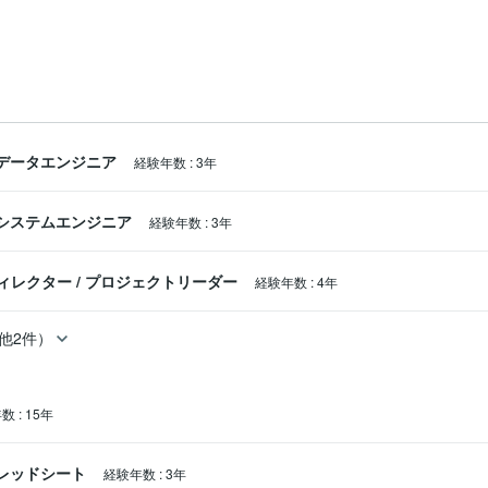
 PL-900）

データエンジニア
経験年数
:
3年
システムエンジニア
経験年数
:
3年
ニケーションを心がけております。

態勢を整えております。どうぞよろしくお願いします。
ディレクター
/
プロジェクトリーダー
経験年数
:
4年
他2件）
年数
:
15年
スプレッドシート
経験年数
:
3年