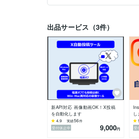
・X(旧Twitter)の自動化プログラムの作
・Instagramの自動化プログラムの作成

・Googleスプレッドシートを用いた作業
・手順書/手順動画の作成代行

出品サービス（3件）
・楽天市場に関するデータ収集の自動化

・Webスクレイピングによる情報収集

・LINE Botの作成

＜本業での経験あり＞

・Web APIを用いたプログラムの作成

・Excelを用いた作業の自動化

・AzureやPower Platformを用いたア
・Power BIを用いたデータの可視化

【スキル】

・Python

・GAS

・VBA

新API対応 画像動画OK！X投稿
I
・Microsoft Azure

を自動化します
し
・Microsoft 365

56
4.9
実績
件
・Microsoft Power Platform

9,000
・Microsoft Fabric

受付休止中
受
円
・Google Workspace
