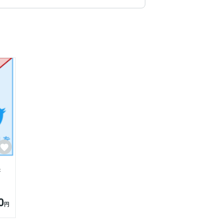
き
0
円