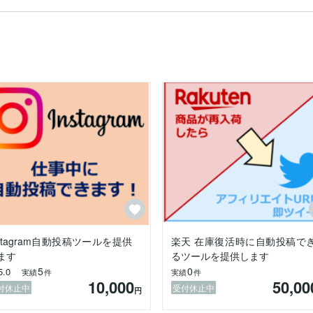
成　【販売実績約50件、評価☆5.0】

の自動化

プリケーション開発

nstagram自動投稿ツールを提供
楽天 在庫復活時に自動投稿で
ます
るツールを提供します
5
0
5.0
実績
件
実績
件
10,000
50,00
付休止中
受付休止中
円