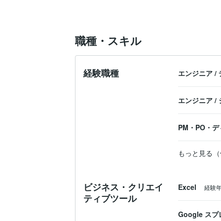
【資格】

高圧ガス製造保安責任者 甲種機械

応用情報処理技術者

職種・スキル
Microsoft資格（AZ-900, DP-900, SC-900,
統計検定2級

日本ディープラーニング協会E資格

簿記3級

経験職種
エンジニア
/
FP技能士3級

マーケティング検定3級

日本化粧品検定2級

エンジニア
/
納期を守ることはもちろん、丁寧なコミュ
ご連絡いただければ、すぐに対応できる
PM・PO・
もっと見る（
ビジネス・クリエイ
Excel
経験
ティブツール
Google 