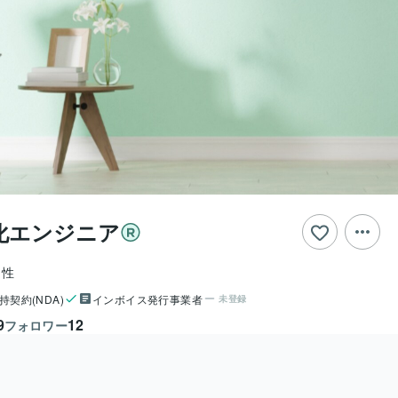
化エンジニア
男性
持契約(NDA)
インボイス発行事業者
未登録
9
12
フォロワー