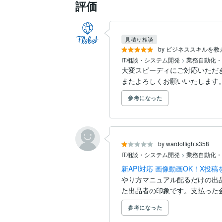
評価
見積り相談
by ビジネススキルを教
IT相談・システム開発
>
業務自動化・
大変スピーディにご対応いただき
またよろしくお願いいたします
参考になった
by wardoflights358
IT相談・システム開発
>
業務自動化・
新API対応 画像動画OK！X投
やり方マニュアル配るだけの出
た出品者の印象です。支払った金
参考になった