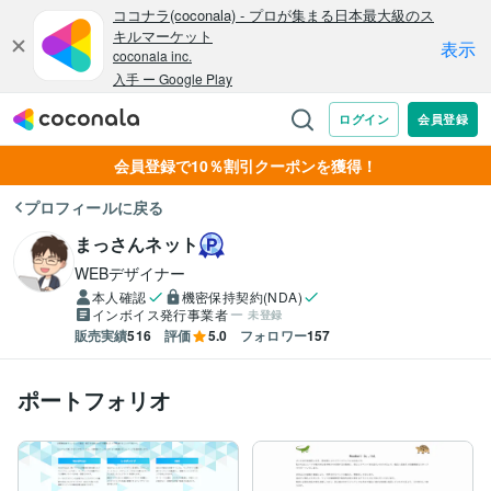
会員登録で10％割引クーポンを獲得！
プロフィールに戻る
まっさんネット
WEBデザイナー
本人確認
機密保持契約(NDA)
インボイス発行事業者
未登録
販売実績
516
評価
5.0
フォロワー
157
ポートフォリオ