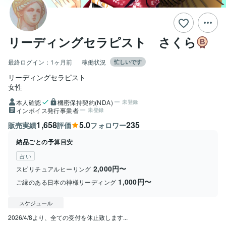
リーディングセラピスト さくら
最終ログイン：
1ヶ月前
稼働状況
忙しいです
リーディングセラピスト
女性
本人確認
機密保持契約(NDA)
未登録
インボイス発行事業者
未登録
1,658
5.0
235
販売実績
評価
フォロワー
納品ごとの予算目安
占い
2,000円〜
スピリチュアルヒーリング
1,000円〜
ご縁のある日本の神様リーディング
スケジュール
2026/4/8より、全ての受付を休止致します...