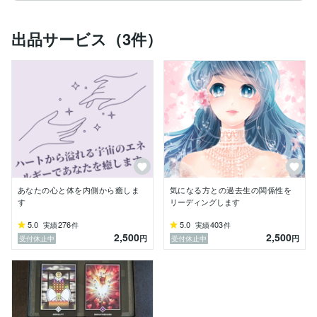
出品サービス（3件）
あなたの心と体を内側から癒しま
気になる方との過去生の関係性を
す
リーディングします
5.0
276
5.0
403
実績
件
実績
件
2,500
2,500
円
円
受付休止中
受付休止中