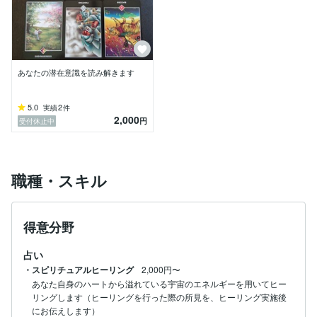
あなたの潜在意識を読み解きます
5.0
2
実績
件
2,000
円
受付休止中
職種・スキル
得意分野
占い
・スピリチュアルヒーリング
2,000円〜
あなた自身のハートから溢れている宇宙のエネルギーを用いてヒー
リングします（ヒーリングを行った際の所見を、ヒーリング実施後
にお伝えします）