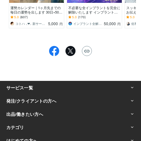
運勢カレンダー｜1ヶ月先までの
不必要な全インプラントを完全に
スッキリ
毎日の運勢を出します 30日×500
解除いたします インプラント全
お伝え致
字のおよそ1万5千文字で細かく詳
解除創始者 × 魂の解放・カルマ浄
間関係、
5.0
(607)
5.0
(170)
5.0
(10
細に記します
化・能力開花
持ち等◎
5,000
50,000
コトハ ⸜❤︎⸝ 新サービス提供開始✨️
インプラント全解除創始者｜魂王DaI⭐︎
円
円