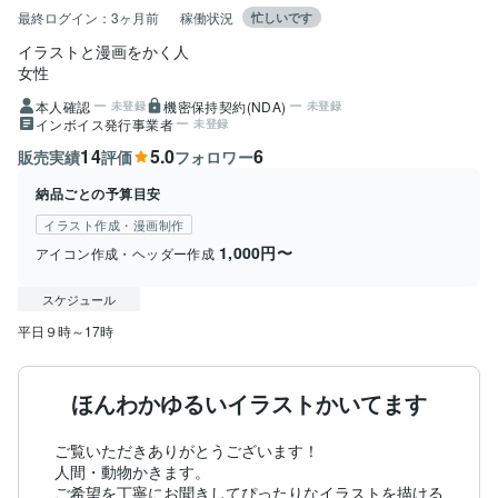
最終ログイン：
3ヶ月前
稼働状況
忙しいです
イラストと漫画をかく人
女性
本人確認
機密保持契約(NDA)
未登録
未登録
インボイス発行事業者
未登録
14
5.0
6
販売実績
評価
フォロワー
納品ごとの予算目安
イラスト作成・漫画制作
1,000円〜
アイコン作成・ヘッダー作成
スケジュール
平日９時～17時
ほんわかゆるいイラストかいてます
ご覧いただきありがとうございます！

人間・動物かきます。

ご希望を丁寧にお聞きしてぴったりなイラストを描ける