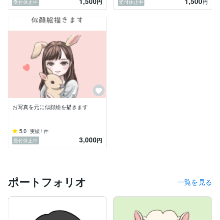
1,500
1,500
円
円
受付休止中
受付休止中
お写真を元に似顔絵を描きます
5.0
1
実績
件
3,000
円
受付休止中
ポートフォリオ
一覧を見る