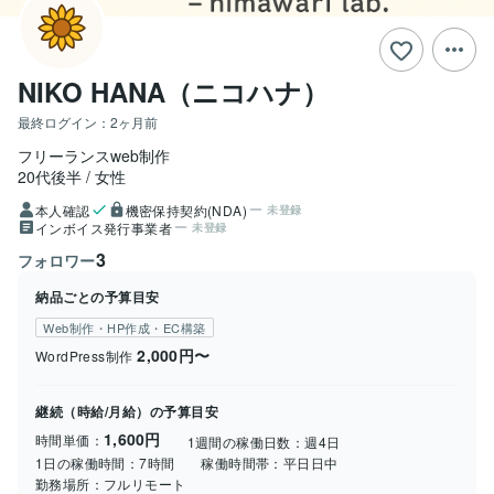
NIKO HANA（ニコハナ）
最終ログイン：
2ヶ月前
フリーランスweb制作
20代後半
女性
本人確認
機密保持契約(NDA)
未登録
インボイス発行事業者
未登録
3
フォロワー
納品ごとの予算目安
Web制作・HP作成・EC構築
2,000円〜
WordPress制作
継続（時給/月給）の予算目安
1,600円
時間単価：
1週間の稼働日数：
週4日
1日の稼働時間：
7時間
稼働時間帯：
平日日中
勤務場所：
フルリモート