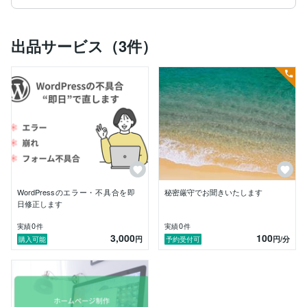
福祉関連のページ制作

出品サービス（3件）
初心者向けの制作レッスン（4回実施）

ログイン機能を含む会員向けページの構築

など、幅広いご依頼を担当してきました。

初めて制作を依頼される方や、

専門的な言葉が少し苦手な方でも安心していただけるよ
う、

やさしく、ていねいに、わかりやすい説明 を心がけて
います。

WordPressのエラー・不具合を即
秘密厳守でお聞きいたします
「何から始めていいかわからない」

日修正します
「相談しながら進めたい」

そんな段階からでもお気軽にご相談ください。

0
0
実績
件
実績
件
3,000
100
円
円
/分
購入可能
予約受付可
作業時間は、子どもの送迎の関係で 9:00〜16:00 を中
心にしていますが、

急ぎの場合などは柔軟に調整可能です。

どうぞよろしくお願いいたします。