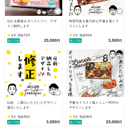
伝わる看板＆タペストリー、デザ
料理写真を魅力的な手書き風イラ
イン制作します
ストにします
4.9
73
4.9
54
実績
件
実績
件
25,000
3,500
円
円
購入可能
購入可能
以前、ご購入いただいたデザイン
手書きイラスト風メニューPOPの
修正いたします
デザインします
5.0
55
5.0
38
実績
件
実績
件
3,500
23,000
円
円
購入可能
購入可能