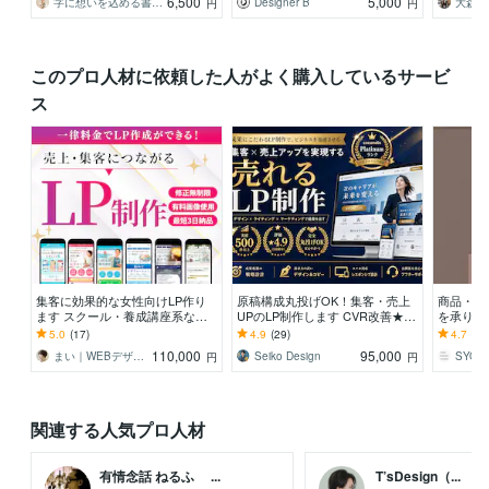
6,500
5,000
字に想いを込める書道家 瑞季
Designer B
大森 
円
円
このプロ人材に依頼した人がよく購入しているサービ
ス
集客に効果的な女性向けLP作り
原稿構成丸投げOK！集客・売上
商品・製
ます スクール・養成講座系など
UPのLP制作します CVR改善★W
を承りま
のLPデザイン実績多数！
P・STUDIO・ペライチ可◆
た手に取
5.0
(17)
4.9
(29)
4.7
(4)
110,000
95,000
まい｜WEBデザイナー・イラストレーター
Seiko Design
円
円
関連する人気プロ人材
有情念話 ねるふ ...
T’sDesign（...