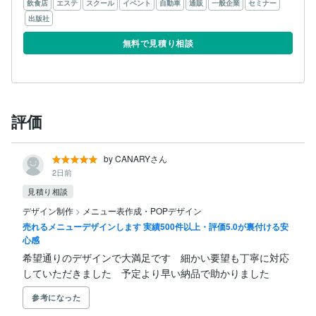
飲食店
エステ
スクール
イベント
自動車
通販
一般企業
セミナー
出版社
無料で見積り相談
評価
by CANARYさん
2日前
見積り相談
デザイン制作
>
メニュー表作成・POPデザイン
売れるメニューデザインします 実績500件以上・評価5.0が裏付ける安
心感
希望通りのデザインで大満足です　細かい要望も丁寧に対応
していただきました　予定より早い納品で助かりました
参考になった