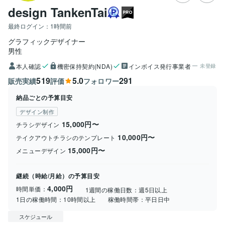
design TankenTai
最終ログイン：
1時間前
グラフィックデザイナー
男性
本人確認
機密保持契約(NDA)
インボイス発行事業者
未登録
519
5.0
291
販売実績
評価
フォロワー
納品ごとの予算目安
デザイン制作
15,000円〜
チラシデザイン
10,000円〜
テイクアウトチラシのテンプレート
15,000円〜
メニューデザイン
継続（時給/月給）の予算目安
4,000円
時間単価：
1週間の稼働日数：
週5日以上
1日の稼働時間：
10時間以上
稼働時間帯：
平日日中
スケジュール