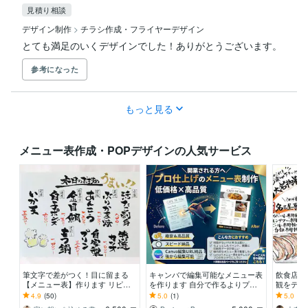
見積り相談
デザイン制作
>
チラシ作成・フライヤーデザイン
とても満足のいくデザインでした！ありがとうございます。
参考になった
もっと見る
メニュー表作成・POPデザインの人気サービス
筆文字で差がつく！目に留まる
キャンバで編集可能なメニュー表
飲食店向
【メニュー表】作ります リピー
を作ります 自分で作るよりプロ
観をデザ
ト率高！スピード・安心感重視の
にお任せ！低価格でデザインと仕
温かみあ
4.9
(50)
5.0
(1)
5.0
(42
方におすすめ
上がりを両立
字＆イラ