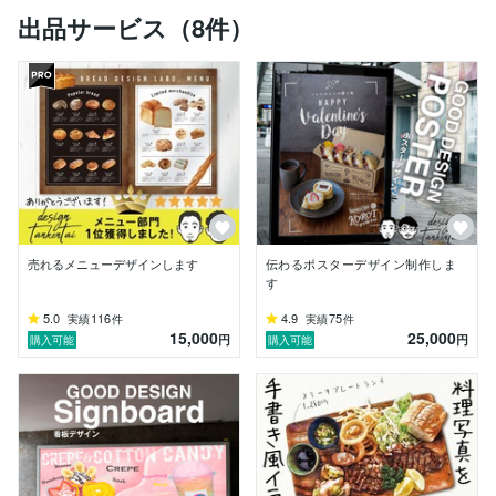
いただければ

出品サービス（8件）
私たちにとっても最高の幸せです。

チラシをはじめ、ポスターやパンフレット、リーフレッ
ト、POPなどの紙媒体のデザインはなんでもOKです！

大手出版社の雑誌のデザインも行っていますので、エデ
ィトリアルデザインも得意です！　編集プロダクション
様や自社・自店の告知ツールを雑誌テイストの冊子とし
て制作したいというからのお問い合わせもお待ちしてお
ります。

売れるメニューデザインします
伝わるポスターデザイン制作しま
す
5.0
116
4.9
75
実績
件
実績
件
15,000
25,000
円
円
購入可能
購入可能