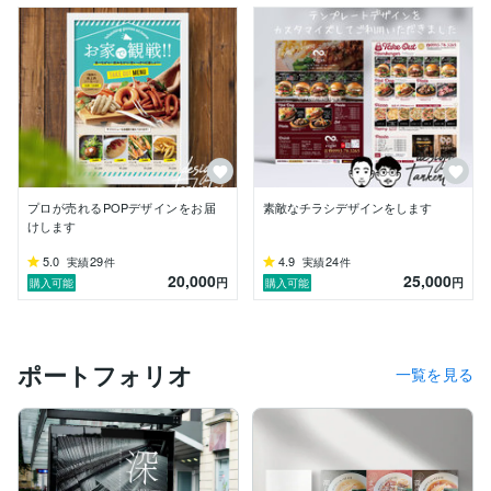
プロが売れるPOPデザインをお届
素敵なチラシデザインをします
けします
5.0
29
4.9
24
実績
件
実績
件
20,000
25,000
円
円
購入可能
購入可能
ポートフォリオ
一覧を見る