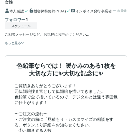
女性
本人確認
機密保持契約(NDA)
インボイス発行事業者
未登録
1
フォロワー
スケジュール
ご相談メッセージなど、お気軽にお声がけください...
もっと見る
色鉛筆ならでは！ 暖かみのある1枚を
大切な方に✨大切な記念に✨
ご覧頂きありがとうございます！

元似顔絵捜査官として似顔絵を描いてきました。

色鉛筆で全て描いているので、デジタルとは違う雰囲気
に仕上がります！

〜ご注文の流れ〜

・ご注文の前に「見積もり・カスタマイズの相談をす
る」ボタンより詳細をお知らせください。

　①お描きする人数
