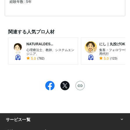
経験年数
:
5年
関連する人気プロ人材
NATURALDES...
にし｜丸投げOKのプ.
心理療法士、教師、システムエン
集客・フォロワー獲
ジニア、
用代行
5.0
(762)
5.0
(123)