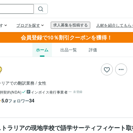
会員登録で10％割引クーポンを獲得！
ホーム
出品一覧
評価
ラリアでの翻訳業務
女性
持契約(NDA)
インボイス発行事業者
未登録
5.0
34
フォロワー
ストラリアの現地学校で語学サーティフィケート取