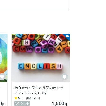
う
初心者の小学生の英語のオンラ
インレッスンをします
370
5.0
実績
件
0
1,500
受付休止中
円
円