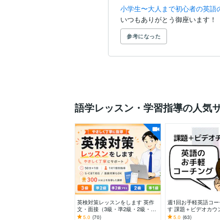
小学生〜大人まで初心者の英語
いつもありがとう御座います！
参考になった
語学レッスン・学習指導の人気
英検対策レッスンをします 英作
週1回お手軽英語コー
文・面接（3級・準2級・2級・準
す 課題＋ビデオカウ
1級）・S-CBTも対応
で質疑応答＋軌道修
5.0
(70)
5.0
(63)