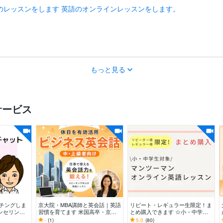
のレッスンをします 英語のオンラインレッスンをします。
もっと見る
サービス
チングしま
京大院・MBA講師と英会話｜英語
リピート・レギュラー生限定！ま
ンセリング
習慣を育てます 米国高卒・京大
とめ購入できます ☆小・中学生
正
院・MBA・TOEIC985講師とビジ
対象マンツーマン英語レッスン3
-
(1)
5.0
(80)