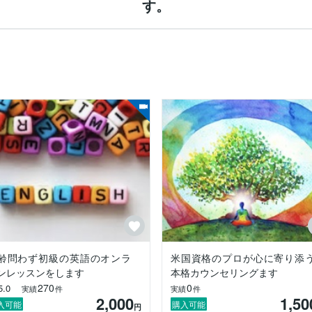
す。
齢問わず初級の英語のオンラ
米国資格のプロが心に寄り添
ンレッスンをします
本格カウンセリングます
270
0
5.0
実績
件
実績
件
2,000
1,50
入可能
購入可能
円