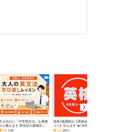
大人向けに「中学英文法」を基礎
英検1級講師が【英検合格対策の
月8回のレッス
から教えます 英会話や資格試験
コツ】伝えます ★1次対策！CBT
力を上げていき
（TOEIC・英検）の基礎力を身に
対策！2次面接対策！学習相談も
もできる！ムリ
5.0
(18)
5.0
(351)
5.0
(32)