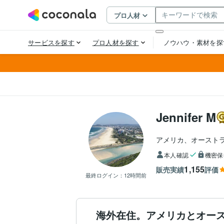
Jennifer M
アメリカ、オースト
本人確認
機密保
1,155
販売実績
評価
最終ログイン：
12時間前
海外在住。アメリカとオー