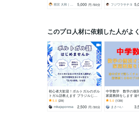
5,000
5,
雨宮 大和｜英語の家庭教師／個別指導
フジワラサチヨ
円
/50分
このプロ人材に依頼した人がよ
初心者大歓迎！ポルトガルのポル
中学数学 数学の個
トガル語教えます ブラジルじゃ
家庭教師をします 途
なくて、ポルトガルのポルトガル
しくチェックします！
5.0
(29)
5.0
(139)
語に興味のある方
のプロ講師です！
2,500
3,
mikajaponesa
まさべい
円
/30分