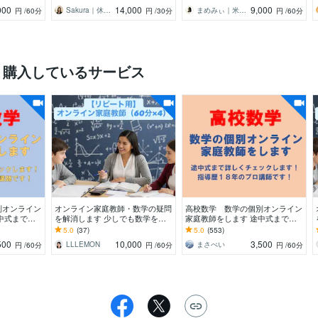
ネス英語
回分以上購入可能☆
000
14,000
9,000
Sakura｜休日ビジネス英会話
まめみぃ｜米在住歴12年の英語講師
円
/60分
円
/30分
円
/60分
く購入しているサービス
別オンライン
オンライン家庭教師・数学の疑問
高校数学 数学の個別オンライン
中式まで詳
を解消します 少しでも数学を好
家庭教師をします 途中式まで詳
指導歴18年
きになってもらえるよう全力でサ
しくチェックします！指導歴18年
5.0
(37)
5.0
(553)
ポートします！
のプロ講師です！
500
10,000
3,500
LLLEMON
まさべい
円
/60分
円
/60分
円
/60分