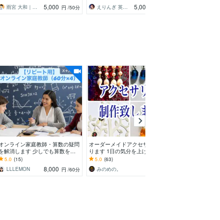
つけます！
可能です★
会話レッスン
5,000
5,000
雨宮 大和｜英語の家庭教師／個別指導
えりんぎ 英語カウンセラー
Kaneケイン 初心者のための英会話講師
円
/50分
円
/60分
オンライン家庭教師・算数の疑問
オーダーメイドアクセサリーつく
空間・パーソナ
を解消します 少しでも算数を好
ります 1日の気分を上げるお手伝
調香します あ
きになってもらえるよう全力でサ
いをいたします♡
オーダーメイド
5.0
(15)
5.0
(63)
5.0
(4)
ポートします！
8,000
5,000
LLLEMON
みのめの。
円
/60分
円