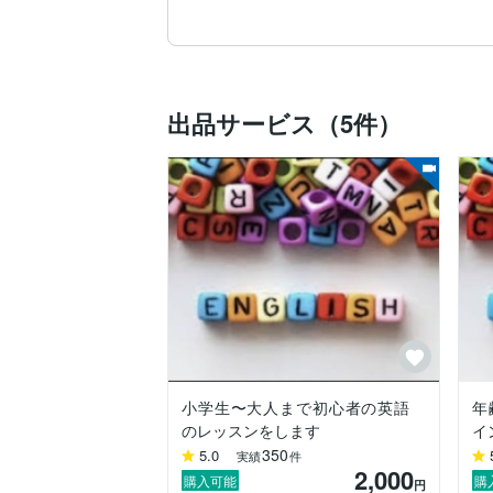
出品サービス（5件）
小学生〜大人まで初心者の英語
年
のレッスンをします
イ
350
5.0
実績
件
2,000
購入可能
購
円