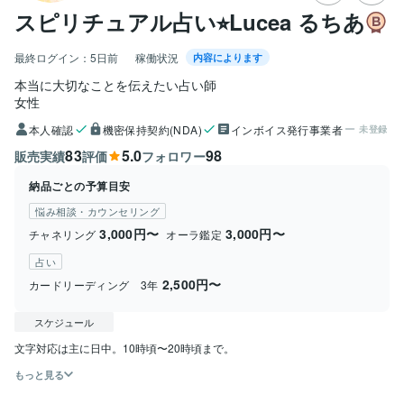
スピリチュアル占い⭐︎Lucea るちあ
最終ログイン：
5日前
稼働状況
内容によります
本当に大切なことを伝えたい占い師
女性
本人確認
機密保持契約(NDA)
インボイス発行事業者
未登録
83
5.0
98
販売実績
評価
フォロワー
納品ごとの予算目安
悩み相談・カウンセリング
3,000円〜
3,000円〜
チャネリング
オーラ鑑定
占い
2,500円〜
カードリーディング 3年
スケジュール
文字対応は主に日中。10時頃〜20時頃まで。
もっと見る