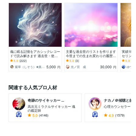
魂に眠る記憶をアカシックレコー
主要な過去世のリストを作ります
実績18
ドで読み解きます 過去世・使命
今世までの生まれ変わりの履歴に
セリング
など今必要なメッセージを丁寧に
より進化の流れがわかります
ーディン
5.0
(222)
5.0
(3)
5.0
(10
届けます
ジをお伝
5,000
30,000
紫草（しそう）❀真実の霊感霊視・透視鑑定
光ノ宮 成
円
円
関連する人気プロ人材
奇跡のサイキッカー ...
ナカノ＠傾聴と的確さ
高次元ミラクルサイキッカー 魂
心理カウンセラー / 
の鑑定師
5.0
(4146)
4.9
(1579)