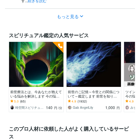
す...
続きを読む
もっと見る
スピリチュアル鑑定の人気サービス
前世療法とは、今あなたが抱えて
前世のご記憶～今世との関係につ
ツインレ
いる悩みを解決します 今の悩み
いて～鑑定します 前世を知り、
今の悩み
の原因が過去世にある場合が多く
前世で果たせなかったことを達成
イ・ツイ
5.0
(65)
4.9
(1932)
4.9
(71
あります！
させませんか。
ト、今あ
140
1,000
時空間スピリチュアリスト清龍
Gab AngelLily
みずき
円
/分
円
このプロ人材に依頼した人がよく購入しているサービ
ス