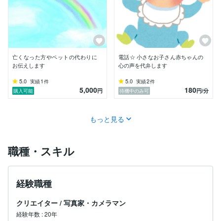
どうしてもお困りの場合は、まず具体的な内容をメッセ
ージからお送りください。

＊宗教等とは関係、勧誘は一切ございません。

目には視えなくても、誰にも必ずお一人お一人に何かし
亡くなった方やペットの代わりに
電話☆ 小さなお子さん赤ちゃんの
らお守り導いてくださっている方がいます。

お伝えします
心の声を代弁します
あなたは決して一人ではありません。

心を開いて、楽しく前向きになれるよう、お手伝いいた
5.0
1
5.0
2
実績
件
実績
件
します♪

5,000
180
円
円
/分
購入可能
待機中のみ可
お気軽に、ご相談くださいね(^ ^)

★満枠対応中★ に、なっている時は、お見積りという
もっと見る
形で、メッセージでご予約ご相談ください！
職種・スキル
経験職種
クリエイター
/
写真家・カメラマン
経験年数
:
20年