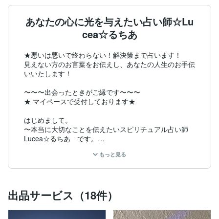
あなたの心に光を与えたい占い師☆Lu
cea☆るちあ
★悪いは悪いで終わらない！解決策まで占います！

見えない方のお言葉をお伝えし、あなたの人生のお手伝
いいたします！

〜〜〜出会ったときがご縁です〜〜〜

★ マイペースで受付しております★

はじめまして。

〜本当に大切なことを伝えたいスピリチュアル占い師

Lucea☆るちあ　です。

もっと見る
☆徹底的に、あなたに寄り添い、時には厳しいこともあ
るかもですが、悪い結果が出ても、悪い！だけで終わら
ない！

解決策まで占います！

出品サービス（18件）
☆家系の影響もあり、幼少期より「見えないもの」が視
えて対話(人、動物、物、自然など)ができます。
