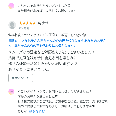
こちらこそありがとうございました😊

また機会があれば、よろしくお願いします❗️
by 女性
9ヶ月前
悩み相談・カウンセリング
>
子育て・教育・しつけ相談
電話☆ 小さなお子さん赤ちゃんの心の声を代弁します あなたのお子さ
ん、赤ちゃんの心の声を代わりにお伝えします。
スムーズかつ迅速なご対応ありがとうございました！

活発で元気な我が子に会える日を楽しみに

残りの妊婦生活楽しみたいと思います☺️♡

ありがとうございました。
参考になった
すごいタイミングで、お問い合わせいただきました！

何かのお導きを感じました💖

お子様の健やかなご成長、ご無事なご出産、並びに、お母様ご家
族のご健康とご多幸を心より、お祈りしております🙏💖

ありが...
続きを読む