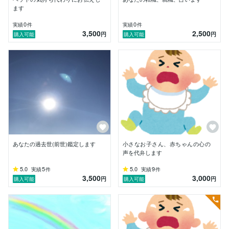
ます
あなたの波動を、ラジオの周波数を合わせるように感じ
0
0
実績
件
実績
件
とり同調させ読みとります。

3,500
2,500
円
円
購入可能
購入可能
加えて、過去世や守護霊だけでなく、苦手だった恋愛相
談や、未来への詳細なアドバイスをご提供させていただ
くためにカードリーディングを行っております。

定型にこだわらず、直感、インスピレーションで読み解
きます。当たっている！鳥肌立った！という有り難いお
声をいただいてます。これからもっと様々なカードを増
やしてスピリチュアルでは漠然としただけのものを、細
やかなアドバイスとして使っていきたいと思っていま
す。

あなたの過去世(前世)鑑定します
小さなお子さん、赤ちゃんの心の
＊ご注意＊

声を代弁します
誰かを不幸にする、別れさせる、操る等の、ご依頼、ギ
5.0
5
5.0
9
実績
件
実績
件
ャンブル、病気、授かりもの、受験や就職の合否等ご相
3,500
3,000
円
円
購入可能
購入可能
談はお受けできかねます。

＊同業者の方は基本的にご遠慮願います。

知り合い、友人、他アカウントを利用しても見抜けま
す。
