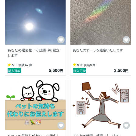
私自身、幼い頃から、人との違いに悩み苦しみ、複雑な
家庭環境の中で孤独を抱えてきました。

これまで友人や職場、人づてにご縁があった方を観て差
し上げ、そこから自分自身も多くの学びがありました。

また、この約20年あまり前職のサービス業で延べ約1万
人以上の多くの方々との出会いがあり、その中で「楽し
かった」「何だか元気になった」という多くの有り難い
あなたの過去世・守護霊(神)鑑定
あなたのオーラを鑑定いたします
お声を頂いてまいりました。これからは直接人の心に光
します
を当てることができるのではないかと気付きココナラを
開始しました。

5.0
47
5.0
5
実績
件
実績
件
5,500
2,500
都内の占いの店舗にも在籍し対面鑑定も行っていまし
円
円
購入可能
購入可能
た。

〜本当に大切なことって何だろう？

この世には「目には見えないもの」のほうが大切なこと
が多いかもしれません。

生きづらさ、不安や迷いが多い今こそ、本当の生まれて
きた意味を知り、本来のあなたを、ご一緒に探っていき
ましょう。

ペットの気持ち代わりにお伝えし
あなたの転職、就職、占います